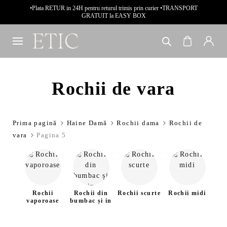
•Plata RETUR in 24H pentru returul trimis prin curier •TRANSPORT
GRATUIT la EASY BOX
Rochii de vara
Prima pagină
Haine Damă
Rochii dama
Rochii de
vara
Pagina 5
Rochii
Rochii din
Rochii scurte
Rochii midi
Ro
vaporoase
bumbac și in
i