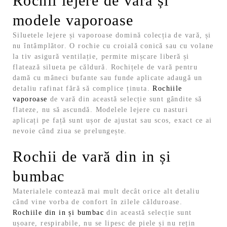
Rochii lejere de vară și
modele vaporoase
Siluetele lejere și vaporoase domină colecția de vară, și
nu întâmplător. O rochie cu croială conică sau cu volane
la tiv asigură ventilație, permite mișcare liberă și
flatează silueta pe căldură. Rochițele de vară pentru
damă cu mâneci bufante sau funde aplicate adaugă un
detaliu rafinat fără să complice ținuta.
Rochiile
vaporoase
de vară din această selecție sunt gândite să
flateze, nu să ascundă. Modelele lejere cu nasturi
aplicați pe față sunt ușor de ajustat sau scos, exact ce ai
nevoie când ziua se prelungește.
Rochii de vară din in și
bumbac
Materialele contează mai mult decât orice alt detaliu
când vine vorba de confort în zilele călduroase.
Rochiile din in și bumbac
din această selecție sunt
ușoare, respirabile, nu se lipesc de piele și nu rețin