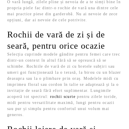
O vară lungă, zilele pline și nevoia de a te simți bine în
propria piele fac dintr-o rochie de vară una dintre cele
mai practice piese din garderobă. Nu ai nevoie de zece
opțiuni, dar ai nevoie de cele potrivite.
Rochii de vară de zi și de
seară, pentru orice ocazie
Selecția cuprinde modele gândite pentru femei care trec
dintr-un context în altul fără să se oprească să se
schimbe. Rochiile de vară de zi cu bretele subțiri sau
umeri goi funcționează la o terasă, la birou cu un blazer
deasupra sau la o plimbare prin oraș. Modelele midi cu
imprimeu floral sau cordon în talie se adaptează și la o
invitație de seară fără efort suplimentar.
Lungimile
acoperă tot spectrul:
rochii scurte
pentru zilele toride,
midi pentru versatilitate maximă, lungi pentru ocazii
sau pur și simplu pentru confortul unui volum mai
generos.