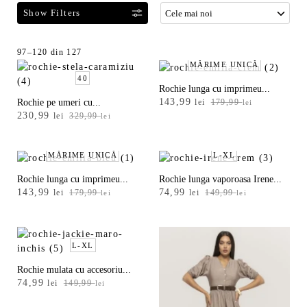
F
Sortat
97–120 din 127
MĂRIME UNICĂ
i
după
40
l
cele
Rochie lunga cu imprimeu...
t
mai
Prețul
Prețul
143,99
Rochie pe umeri cu...
lei
179,99
lei
r
recente
Prețul
Prețul
inițial
curent
230,99
lei
329,99
lei
e
inițial
curent
a
este:
a
a
este:
fost:
143,99 lei.
fost:
230,99 lei.
MĂRIME UNICĂ
179,99 lei.
L-XL
z
329,99 lei.
ă
Rochie lunga cu imprimeu...
Rochie lunga vaporoasa Irene...
p
Prețul
Prețul
Prețul
Prețul
143,99
74,99
lei
179,99
lei
149,99
lei
lei
r
inițial
curent
inițial
curent
o
a
este:
a
este:
d
fost:
143,99 lei.
fost:
74,99 lei.
179,99 lei.
L-XL
149,99 lei.
u
s
Rochie mulata cu accesoriu...
e
Prețul
Prețul
74,99
lei
149,99
lei
l
inițial
curent