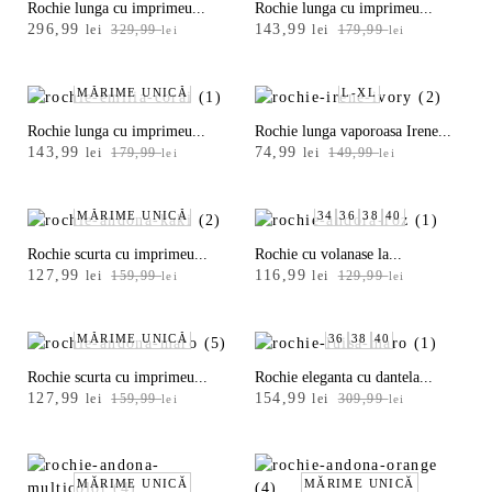
Rochie lunga cu imprimeu...
Rochie lunga cu imprimeu...
C
Prețul
Prețul
Prețul
Prețul
296,99
143,99
lei
329,99
lei
179,99
lei
lei
u
inițial
curent
inițial
curent
a
este:
a
este:
l
fost:
296,99 lei.
fost:
143,99 lei.
MĂRIME UNICĂ
L-XL
o
329,99 lei.
179,99 lei.
Rochie lunga cu imprimeu...
Rochie lunga vaporoasa Irene...
a
Prețul
Prețul
Prețul
Prețul
143,99
74,99
lei
179,99
lei
149,99
lei
lei
r
inițial
curent
inițial
curent
a
este:
a
este:
e
fost:
143,99 lei.
fost:
74,99 lei.
MĂRIME UNICĂ
34
36
38
40
p
179,99 lei.
149,99 lei.
Rochie scurta cu imprimeu...
Rochie cu volanase la...
r
Prețul
Prețul
Prețul
Prețul
127,99
116,99
lei
159,99
lei
129,99
lei
lei
o
inițial
curent
inițial
curent
a
este:
a
este:
d
fost:
127,99 lei.
fost:
116,99 lei.
MĂRIME UNICĂ
36
38
40
u
159,99 lei.
129,99 lei.
Rochie scurta cu imprimeu...
Rochie eleganta cu dantela...
s
Prețul
Prețul
Prețul
Prețul
127,99
154,99
lei
159,99
lei
309,99
lei
lei
-
inițial
curent
inițial
curent
a
este:
a
este:
Alb
fost:
127,99 lei.
fost:
154,99 lei.
159,99 lei.
MĂRIME UNICĂ
309,99 lei.
MĂRIME UNICĂ