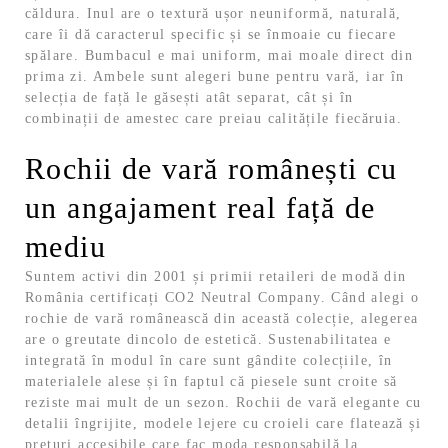
căldura.
Inul are o textură ușor neuniformă, naturală,
care îi dă caracterul specific și se înmoaie cu fiecare
spălare. Bumbacul e mai uniform, mai moale direct din
prima zi. Ambele sunt alegeri bune pentru vară, iar în
selecția de față le găsești atât separat, cât și în
combinații de amestec care preiau calitățile fiecăruia.
Rochii de vară românești cu
un angajament real față de
mediu
Suntem activi din 2001 și primii retaileri de modă din
România certificați CO2 Neutral Company. Când alegi o
rochie de vară românească din această colecție, alegerea
are o greutate dincolo de estetică.
Sustenabilitatea e
integrată în modul în care sunt gândite colecțiile, în
materialele alese și în faptul că piesele sunt croite să
reziste mai mult de un sezon. Rochii de vară elegante cu
detalii îngrijite, modele lejere cu croieli care flatează și
prețuri accesibile care fac moda responsabilă la