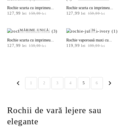
Albastru
Rochie scurta cu imprimeu...
Rochie scurta cu imprimeu...
Antracit
Prețul
Prețul
Prețul
Prețul
127,99
127,99
lei
159,99
lei
159,99
lei
lei
inițial
curent
inițial
curent
a
este:
a
este:
Argintiu
fost:
127,99 lei.
fost:
127,99 lei.
MĂRIME UNICĂ
36
159,99 lei.
159,99 lei.
Auriu
Rochie scurta cu imprimeu...
Rochie vaporoasă maxi cu...
Mai
Prețul
Prețul
Prețul
Prețul
127,99
119,99
lei
159,99
lei
199,99
lei
lei
multe
inițial
curent
inițial
curent
a
este:
a
este:
fost:
127,99 lei.
fost:
119,99 lei.
159,99 lei.
199,99 lei.
1
2
3
4
5
6
Rochii de vară lejere sau
elegante