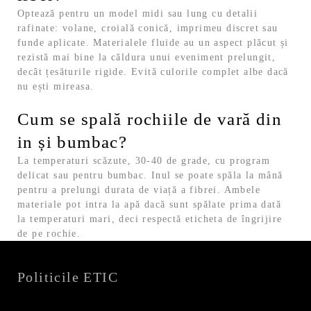
Optează pentru un model midi sau lung cu detalii
rafinate: volane, croială conică, imprimeu discret sau
funde aplicate. Materialele fluide au un aspect plăcut și
rezistă mai bine la căldura unui eveniment prelungit,
decât țesăturile rigide. Evită culorile complet albe dacă
nu ești mireasa.
Cum se spală rochiile de vară din
in și bumbac?
La temperaturi scăzute, 30-40 de grade, cu program
delicat sau pentru bumbac. Inul se poate spăla la mână
pentru a prelungi durata de viață a fibrei. Ambele
materiale pot intra la apă dacă sunt spălate prima dată
la temperaturi mari, deci respectă eticheta de îngrijire
de pe rochie.
Politicile ETIC