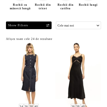
Rochii cu
Rochii din
Rochii din
Rochii lungi
Roc
mânecă lungă
tricot
catifea
F
Afișez toate cele 24 de rezultate
S
i
o
l
r
t
t
r
a
e
t
a
d
z
u
ă
p
p
ă
r
c
o
e
d
l
34
36
38
40
36
38
40
u