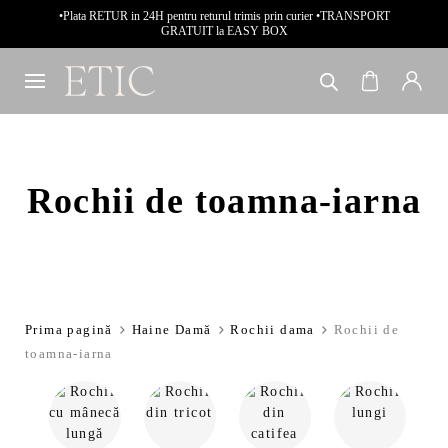
•Plata RETUR in 24H pentru returul trimis prin curier •TRANSPORT
GRATUIT la EASY BOX
Rochii de toamna-iarna
Prima pagină
Haine Damă
Rochii dama
Rochii de
toamna-iarna