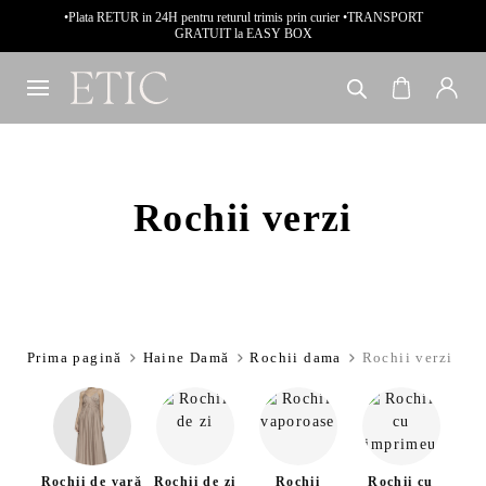
•Plata RETUR in 24H pentru returul trimis prin curier •TRANSPORT
GRATUIT la EASY BOX
Rochii verzi
Prima pagină
Haine Damă
Rochii dama
Rochii verzi
Rochii de vară
Rochii de zi
Rochii
Rochii cu
Roc