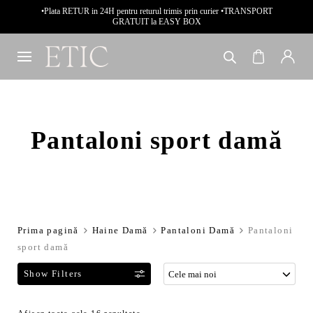
•Plata RETUR in 24H pentru returul trimis prin curier •TRANSPORT
GRATUIT la EASY BOX
Pantaloni sport damă
Prima pagină
Haine Damă
Pantaloni Damă
Pantaloni
sport damă
F