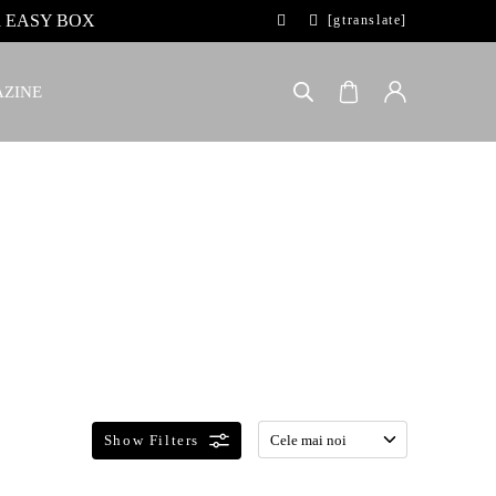
 la EASY BOX
[gtranslate]
ZINE