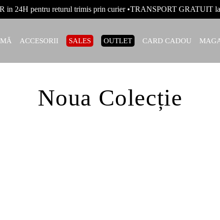
R in 24H pentru returul trimis prin curier •TRANSPORT GRATUIT
AMĂ
ACCESORII
SALES
OUTLET
CARD CADOU
MAGA
Noua Colecție