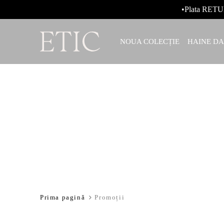
•Plata RETU
NOUA COLECȚIE
HAINE D
Prima pagină
Promoții