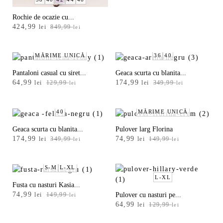
m
ă
Rochie de ocazie cu...
Prețul
Prețul
424,99
lei
849,99
lei
r
inițial
curent
i
a
este:
fost:
424,99 lei.
MĂRIME UNICĂ
36
40
m
849,99 lei.
e
Pantaloni casual cu siret...
Geaca scurta cu blanita...
Prețul
Prețul
Prețul
Prețul
64,99
174,99
lei
129,99
lei
349,99
lei
lei
a
inițial
curent
inițial
curent
-
a
este:
a
este:
34
fost:
64,99 lei.
fost:
174,99 lei.
40
MĂRIME UNICĂ
129,99 lei.
349,99 lei.
Geaca scurta cu blanita...
Pulover larg Florina
36
Prețul
Prețul
Prețul
Prețul
174,99
74,99
lei
349,99
lei
149,99
lei
lei
inițial
curent
inițial
curent
a
este:
a
este:
38
fost:
174,99 lei.
fost:
74,99 lei.
S-M
L-XL
349,99 lei.
149,99 lei.
L-XL
Fusta cu nasturi Kasia...
40
Prețul
Prețul
74,99
Pulover cu nasturi pe...
lei
149,99
lei
Prețul
Prețul
inițial
curent
64,99
lei
129,99
lei
42
inițial
curent
a
este: