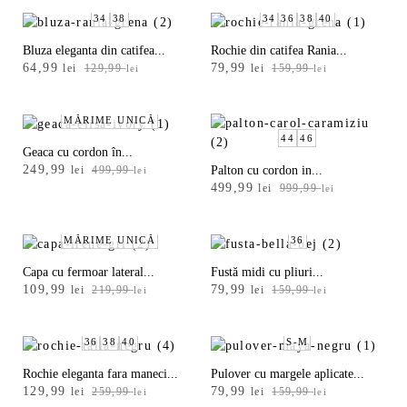
a
este:
fost:
74,99 lei.
fost:
64,99 lei.
149,99 lei.
34
38
34
36
38
40
44
129,99 lei.
Bluza eleganta din catifea...
Rochie din catifea Rania...
Prețul
Prețul
Prețul
Prețul
64,99
79,99
lei
129,99
lei
159,99
lei
lei
46
inițial
curent
inițial
curent
a
este:
a
este:
S/M
fost:
64,99 lei.
fost:
79,99 lei.
MĂRIME UNICĂ
129,99 lei.
159,99 lei.
44
46
Geaca cu cordon în...
L/XL
Prețul
Prețul
249,99
Palton cu cordon in...
lei
499,99
lei
Prețul
Prețul
inițial
curent
499,99
lei
999,99
lei
inițial
curent
a
este:
UNICĂ
a
este:
fost:
249,99 lei.
fost:
499,99 lei.
499,99 lei.
MĂRIME UNICĂ
36
C
999,99 lei.
Capa cu fermoar lateral...
Fustă midi cu pliuri...
u
Prețul
Prețul
Prețul
Prețul
109,99
79,99
lei
219,99
lei
159,99
lei
lei
l
inițial
curent
inițial
curent
a
este:
a
este:
o
fost:
109,99 lei.
fost:
79,99 lei.
36
38
40
S-M
a
219,99 lei.
159,99 lei.
Rochie eleganta fara maneci...
Pulover cu margele aplicate...
r
Prețul
Prețul
Prețul
Prețul
129,99
79,99
lei
259,99
lei
159,99
lei
lei