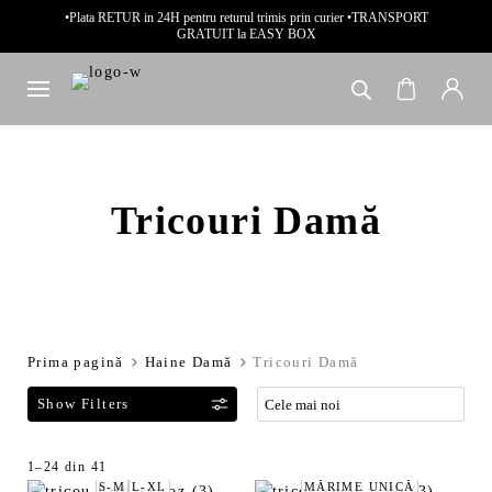
•Plata RETUR in 24H pentru returul trimis prin curier •TRANSPORT
GRATUIT la EASY BOX
Tricouri Damă
Prima pagină
Haine Damă
Tricouri Damă
F
1–24 din 41
S
S-M
L-XL
MĂRIME UNICĂ
i
o