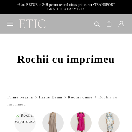
•Plata RETUR in 24H pentru returul trimis prin curier •TRANSPORT
GRATUIT la EASY BOX
Rochii cu imprimeu
Prima pagină
Haine Damă
Rochii dama
Rochii cu
imprimeu