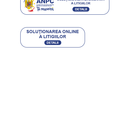
Contact
CARACTERO STIL SRL
RO 16504250 • J40/9475/2004
BUCURESTI, SECTOR 4, SOS. GIURGIULUI 63-65
office@etic.ro
0753 030 007 / 0751 118 834
(021) 444 08 41
Program Call-Center:
Luni-Vineri : 08:00-16:00