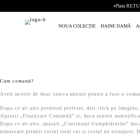
•Plata RETU
NOUA COLECȚIE
HAINE DAMĂ
A
Cum comand?
Aveti nevoie de doar cateva minute pentru a face o coma
Dupa ce ati ales produsul preferat, dati click pe imagine
Apasati „Finalizare Comandă” si, daca sunteti autentifica
Dupa ce ati ales, apasati „Continuați Cumpărăturile” daca
urmatoare primiti costul total cat si costul de transport.