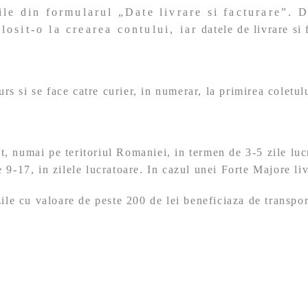
e din formularul „Date livrare si facturare”. Da
it-o la crearea contului, iar datele de livrare si fa
 si se face catre curier, in numerar, la primirea coletulu
, numai pe teritoriul Romaniei, in termen de 3-5 zile luc
 9-17, in zilele lucratoare. In cazul unei Forte Majore liv
zile cu valoare de peste 200 de lei beneficiaza de transpor