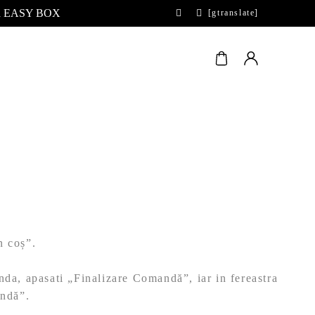
 la EASY BOX
[gtranslate]
n coș”.
anda, apasati „Finalizare Comandă”, iar in fereastra
andă”.