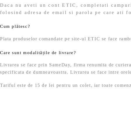
Daca nu aveti un cont ETIC, completati campuril
folosind adresa de email si parola pe care ati folos
Cum plătesc?
Plata produselor comandate pe site-ul ETIC se face ramburs
Care sunt modalitățile de livrare?
Livrarea se face prin SameDay, firma renumita de curierat
specificata de dumneavoastra. Livrarea se face intre orele
Tariful este de 15 de lei pentru un colet, iar toate comen
Politicile ETIC
Politică de retur
Termeni și condiții