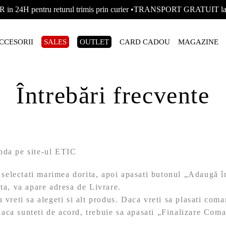
R in 24H pentru returul trimis prin curier •TRANSPORT GRATUIT
CCESORII
SALES
OUTLET
CARD CADOU
MAGAZINE
Întrebări frecvente
nda pe site-ul ETIC
, selectati marimea dorita, apoi apasati butonul „Adaugă î
ta, va apare adresa de Livrare.
 vreti sa alegeti si alt produs. Daca vreti sa plasati com
 Daca sunteti de acord, trebuie sa apasati „Finalizare Com