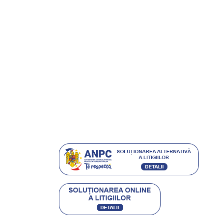
Politică de confidențialitate
Politica cookies
Despre noi
Carduri cadou
Întrebări frecvente
Magazine
Grijă pentru mediu
Istoria ETIC
Protecția consumatorilor