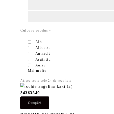
Culoare produs
-
Alb
Albastru
Antracit
Argintiu
Auriu
Mai multe
Afișez toate cele 24 de rezultate
S
o
r
34
36
38
40
t
a
Cumpără
t
d