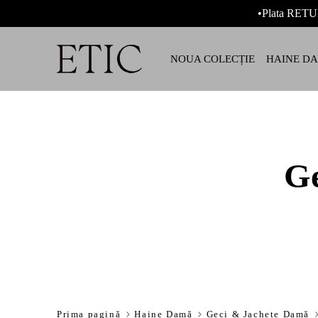
•Plata RETU
NOUA COLECȚIE
HAINE D
G
Prima pagină
Haine Damă
Geci & Jachete Damă