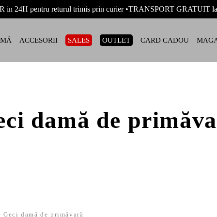
R in 24H pentru returul trimis prin curier •TRANSPORT GRATUIT
AMĂ
ACCESORII
SALES
OUTLET
CARD CADOU
MAGA
eci damă de primăva
Geci damă de primăvară