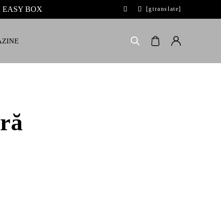
 la EASY BOX
[gtranslate]
ZINE
ră