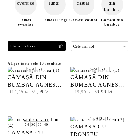
Cămăși
Cămăși lungi
Cămăși casual
Cămăși din
Căm
oversize
bumbac
be
F
Afișez toate cele 13 rezultate
S
S-M
L-XL
S-M
L-XL
i
o
l
CĂMAȘĂ DIN
CĂMAȘĂ DIN
r
t
t
BUMBAC AGNES...
BUMBAC AGNES...
r
a
P
59,99
P
P
59,99
P
119,99
lei
119,99
lei
lei
lei
e
t
r
r
r
r
a
d
e
e
e
e
z
u
ț
ț
ț
ț
ă
p
u
u
u
u
34
36
38
40
p
ă
l
l
l
l
34
36
38
40
CAMASA CU
r
i
c
i
c
c
CAMASA CU
FRONSEU