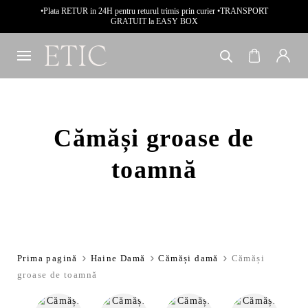
•Plata RETUR in 24H pentru returul trimis prin curier •TRANSPORT
GRATUIT la EASY BOX
Cămăși groase de
toamnă
Prima pagină
Haine Damă
Cămăși damă
Cămăși
groase de toamnă