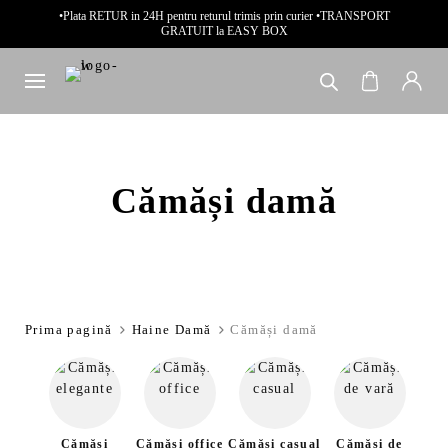
•Plata RETUR in 24H pentru returul trimis prin curier •TRANSPORT
GRATUIT la EASY BOX
Cămăși damă
Prima pagină
Haine Damă
Cămăși damă
Cămăși
Cămăși office
Cămăși casual
Cămăși de
Căm