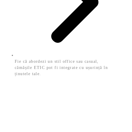
Fie că abordezi un stil office sau casual,
cămășile ETIC pot fi integrate cu ușurință în
ținutele tale.
Politicile ETIC
Politică de retur
Termeni și condiții
Politică de confidențialitate
Politica cookies