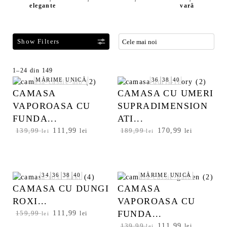
elegante
vară
F
1–24 din 149
S
MĂRIME UNICĂ
36
38
40
i
o
l
CAMASA
CAMASA CU UMERI
r
t
t
VAPOROASA CU
SUPRADIMENSION
r
a
FUNDA...
ATI...
e
t
P
111,99
P
P
170,99
P
139,99
lei
189,99
lei
lei
lei
a
d
r
r
r
r
z
u
e
e
e
e
ă
p
ț
ț
ț
ț
p
ă
u
u
u
u
34
36
38
40
MĂRIME UNICĂ
r
c
l
l
l
l
CAMASA CU DUNGI
CAMASA
o
e
i
c
i
c
ROXI...
VAPOROASA CU
d
l
n
u
n
u
FUNDA...
P
111,99
P
159,99
lei
u
lei
e
i
r
i
r
r
r
s
P
111,99
P
ț
e
ț
e
139,99
lei
m
lei