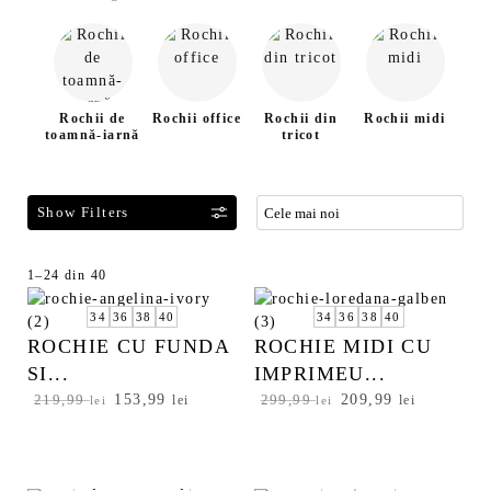
Rochii de
Rochii office
Rochii din
Rochii midi
Roc
toamnă-iarnă
tricot
F
1–24 din 40
S
i
o
34
36
38
40
34
36
38
40
l
r
ROCHIE CU FUNDA
ROCHIE MIDI CU
t
t
r
SI...
IMPRIMEU...
a
e
t
P
153,99
P
P
209,99
P
219,99
lei
299,99
lei
lei
lei
a
d
r
r
r
r
z
u
e
e
e
e
ă
p
ț
ț
ț
ț
p