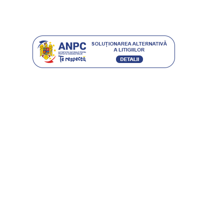
Protecția consumatorilor
Contact
CARACTERO STIL SRL
RO 16504250 • J40/9475/2004
BUCURESTI, SECTOR 4, SOS. GIURGIULUI 63-65
office@etic.ro
0753 030 007 / 0751 118 834
(021) 444 08 41
Program Call-Center: