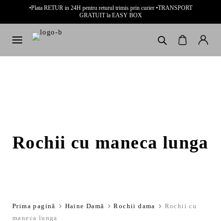
•Plata RETUR in 24H pentru returul trimis prin curier •TRANSPORT
GRATUIT la EASY BOX
Rochii cu maneca lunga
Prima pagină
Haine Damă
Rochii dama
Rochii cu
maneca lunga