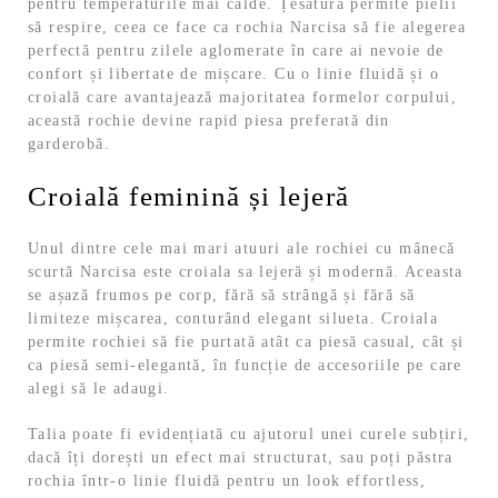
pentru temperaturile mai calde. Țesătura permite pielii
să respire, ceea ce face ca rochia Narcisa să fie alegerea
perfectă pentru zilele aglomerate în care ai nevoie de
confort și libertate de mișcare. Cu o linie fluidă și o
croială care avantajează majoritatea formelor corpului,
această rochie devine rapid piesa preferată din
garderobă.
Croială feminină și lejeră
Unul dintre cele mai mari atuuri ale rochiei cu mânecă
scurtă Narcisa este croiala sa lejeră și modernă. Aceasta
se așază frumos pe corp, fără să strângă și fără să
limiteze mișcarea, conturând elegant silueta. Croiala
permite rochiei să fie purtată atât ca piesă casual, cât și
ca piesă semi-elegantă, în funcție de accesoriile pe care
alegi să le adaugi.
Talia poate fi evidențiată cu ajutorul unei curele subțiri,
dacă îți dorești un efect mai structurat, sau poți păstra
rochia într-o linie fluidă pentru un look effortless,