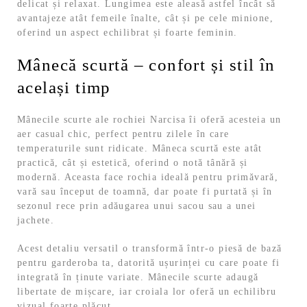
delicat și relaxat. Lungimea este aleasă astfel încât să
avantajeze atât femeile înalte, cât și pe cele minione,
oferind un aspect echilibrat și foarte feminin.
Mânecă scurtă – confort și stil în
același timp
Mânecile scurte ale rochiei Narcisa îi oferă acesteia un
aer casual chic, perfect pentru zilele în care
temperaturile sunt ridicate. Mâneca scurtă este atât
practică, cât și estetică, oferind o notă tânără și
modernă. Aceasta face rochia ideală pentru primăvară,
vară sau început de toamnă, dar poate fi purtată și în
sezonul rece prin adăugarea unui sacou sau a unei
jachete.
Acest detaliu versatil o transformă într-o piesă de bază
pentru garderoba ta, datorită ușurinței cu care poate fi
integrată în ținute variate. Mânecile scurte adaugă
libertate de mișcare, iar croiala lor oferă un echilibru
vizual foarte plăcut.