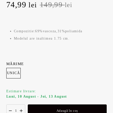
Prețul
Prețul
74,99
149,99
lei
lei
inițial
curent
a
este:
Compozitie:69%vascoza,31%poliamida
fost:
74,99 lei.
Modelul are inaltimea 1.75 cm.
149,99 lei.
MĂRIME
UNICĂ
Estimare livrare:
Luni, 10 August - Joi, 13 August
Adaugă în coș