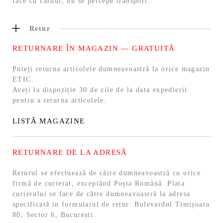
face cu cardul, nu se percepe transport.
Retur
RETURNARE ÎN MAGAZIN — GRATUITĂ
Puteți returna articolele dumneavoastră la orice magazin
ETIC.
Aveți la dispoziție 30 de zile de la data expedierii
pentru a returna articolele.
LISTĂ MAGAZINE
RETURNARE DE LA ADRESĂ
Returul se efectuează de către dumneavoastră cu orice
firmă de curierat, exceptând Poșta Română. Plata
curierului se face de către dumneavoastră la adresa
specificată in formularul de retur: Bulevardul Timișoara
80, Sector 6, București.