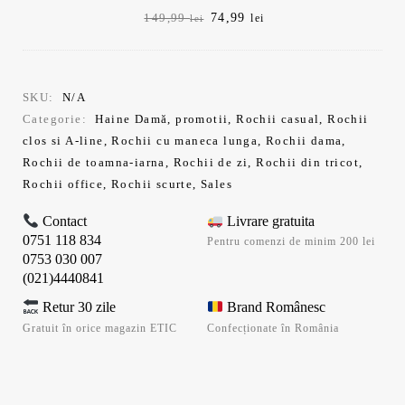
Prețul
Prețul
74,99
149,99
lei
lei
inițial
curent
a
este:
fost:
74,99 lei.
149,99 lei.
SKU:
N/A
Categorie:
Haine Damă
,
promotii
,
Rochii casual
,
Rochii
clos si A-line
,
Rochii cu maneca lunga
,
Rochii dama
,
Rochii de toamna-iarna
,
Rochii de zi
,
Rochii din tricot
,
Rochii office
,
Rochii scurte
,
Sales
Contact
Livrare gratuita
0751 118 834
Pentru comenzi de minim 200 lei
0753 030 007
(021)4440841
Retur 30 zile
Brand Românesc
Gratuit în orice magazin ETIC
Confecționate în România