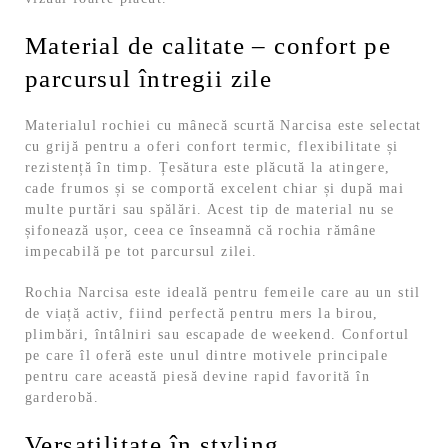
Material de calitate – confort pe
parcursul întregii zile
Materialul rochiei cu mânecă scurtă Narcisa este selectat
cu grijă pentru a oferi confort termic, flexibilitate și
rezistență în timp. Țesătura este plăcută la atingere,
cade frumos și se comportă excelent chiar și după mai
multe purtări sau spălări. Acest tip de material nu se
șifonează ușor, ceea ce înseamnă că rochia rămâne
impecabilă pe tot parcursul zilei.
Rochia Narcisa este ideală pentru femeile care au un stil
de viață activ, fiind perfectă pentru mers la birou,
plimbări, întâlniri sau escapade de weekend. Confortul
pe care îl oferă este unul dintre motivele principale
pentru care această piesă devine rapid favorită în
garderobă.
Versatilitate în styling