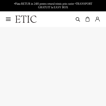
•Plata RETUR in 24H pentru returul trimis prin curier •TRANSPORT
GRATUIT la EASY BOX