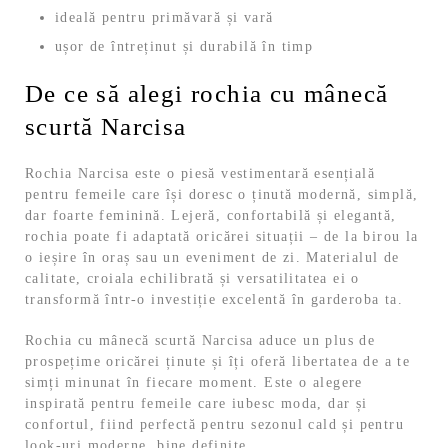
ideală pentru primăvară și vară
ușor de întreținut și durabilă în timp
De ce să alegi rochia cu mânecă
scurtă Narcisa
Rochia Narcisa este o piesă vestimentară esențială
pentru femeile care își doresc o ținută modernă, simplă,
dar foarte feminină. Lejeră, confortabilă și elegantă,
rochia poate fi adaptată oricărei situații – de la birou la
o ieșire în oraș sau un eveniment de zi. Materialul de
calitate, croiala echilibrată și versatilitatea ei o
transformă într-o investiție excelentă în garderoba ta.
Rochia cu mânecă scurtă Narcisa aduce un plus de
prospețime oricărei ținute și îți oferă libertatea de a te
simți minunat în fiecare moment. Este o alegere
inspirată pentru femeile care iubesc moda, dar și
confortul, fiind perfectă pentru sezonul cald și pentru
look-uri moderne, bine definite.