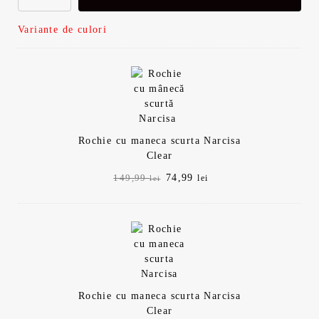
Variante de culori
Rochie cu maneca scurta Narcisa
Clear
Prețul
Prețul
74,99
149,99
lei
lei
inițial
curent
a
este:
fost:
74,99 lei.
149,99 lei.
Rochie cu maneca scurta Narcisa
Clear