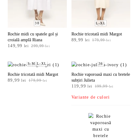
38
L-XL
Rochie midi cu spatele gol și
Rochie tricotată midi Margot
Prețul
Prețul
croială amplă Riana
89,99
lei
179,99
lei
Prețul
Prețul
149,99
inițial
curent
lei
299,99
lei
inițial
curent
a
este:
a
este:
fost:
89,99 lei.
fost:
149,99 lei.
S-M
L-XL
36
179,99 lei.
299,99 lei.
Rochie tricotată midi Margot
Rochie vaporoasă maxi cu bretele
Prețul
Prețul
89,99
subțiri Julieta
lei
179,99
lei
Prețul
Prețul
inițial
curent
119,99
lei
199,99
lei
inițial
curent
a
este:
Variante de culori
a
este:
fost:
89,99 lei.
fost:
119,99 lei.
179,99 lei.
199,99 lei.