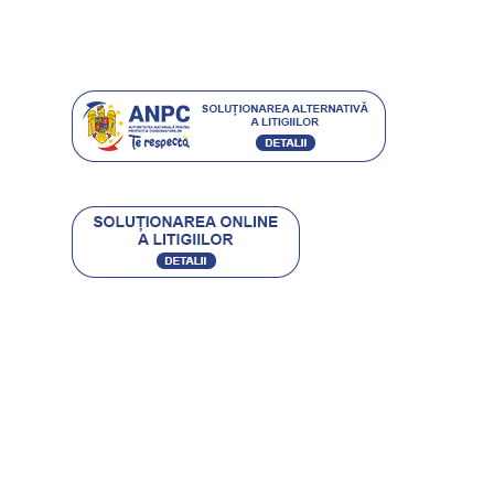
Istoria ETIC
Protecția consumatorilor
Contact
CARACTERO STIL SRL
RO 16504250 • J40/9475/2004
BUCURESTI, SECTOR 4, SOS. GIURGIULUI 63-65
office@etic.ro