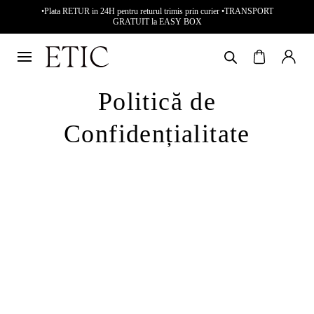
•Plata RETUR in 24H pentru returul trimis prin curier •TRANSPORT
GRATUIT la EASY BOX
Politică de
Confidențialitate