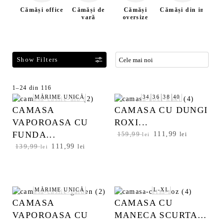
Cămăși office
Cămăși de
Cămăși
Cămăși din in
Că
vară
oversize
b
F
1–24 din 116
S
MĂRIME UNICĂ
34
36
38
40
i
o
l
CAMASA
CAMASA CU DUNGI
r
t
t
VAPOROASA CU
ROXI...
r
a
FUNDA...
P
111,99
P
159,99
lei
lei
e
t
r
r
P
111,99
P
139,99
lei
lei
a
d
e
e
r
r
z
u
ț
ț
e
e
ă
p
u
u
ț
ț
p
ă
l
l
u
u
MĂRIME UNICĂ
L-XL
r
i
c
c
l
l
CAMASA
CAMASA CU
o
n
u
e
i
c
VAPOROASA CU
MANECA SCURTA...
i
r
d
l
n
u