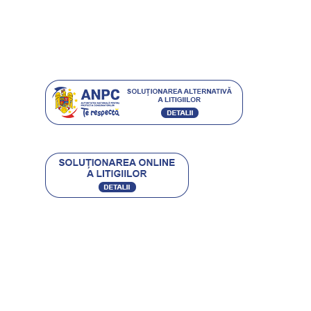
Grijă pentru mediu
Istoria ETIC
Protecția consumatorilor
Contact
CARACTERO STIL SRL
RO 16504250 • J40/9475/2004
BUCURESTI, SECTOR 4, SOS. GIURGIULUI 63-65