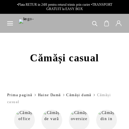
•Plata RETUR in 24H pentru returul trimis prin curier •TRANSPORT
GRATUIT la EASY BOX
Cămăși casual
Prima pagină
Haine Damă
Cămăși damă
Cămăși
casual