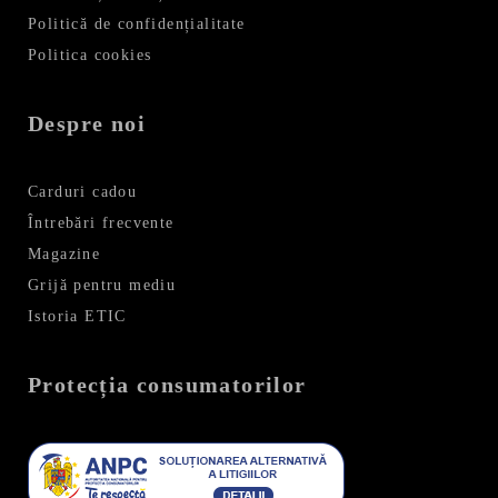
36
Politică de confidențialitate
Politica cookies
38
40
Despre noi
42
Carduri cadou
Întrebări frecvente
44
Magazine
Grijă pentru mediu
46
Istoria ETIC
S/M
Protecția consumatorilor
L/XL
UNICĂ