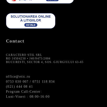
C
u
l
o
a
r
Contact
e
p
CARACTERO STIL SRL
r
RO 16504250 • J40/9475/2004
BUCURESTI, SECTOR 4, SOS. GIURGIULUI 63-65
o
d
office@etic.ro
u
0753 030 007 / 0751 118 834
s
(021) 444 08 41
-
Program Call-Center:
Luni-Vineri : 08:00-16:00
Alb