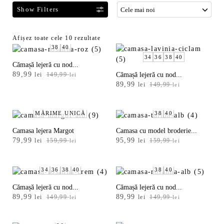
F
Sortat
Afișez toate cele 10 rezultate
38
40
i
după
34
36
38
40
l
cele
Cămașă lejeră cu nod...
t
mai
Prețul
Prețul
89,99
Cămașă lejeră cu nod...
lei
149,99
lei
r
recente
Prețul
Prețul
inițial
curent
89,99
lei
149,99
lei
e
inițial
curent
a
este:
a
a
este:
fost:
89,99 lei.
fost:
89,99 lei.
149,99 lei.
MĂRIME UNICĂ
38
40
z
149,99 lei.
ă
Camasa lejera Margot
Camasa cu model broderie...
p
Prețul
Prețul
Prețul
Prețul
79,99
95,99
lei
159,99
lei
159,99
lei
lei
r
inițial
curent
inițial
curent
o
a
este:
a
este:
d
fost:
79,99 lei.
fost:
95,99 lei.
34
36
38
40
38
40
159,99 lei.
159,99 lei.
u
Cămașă lejeră cu nod...
Cămașă lejeră cu nod...
s
Prețul
Prețul
Prețul
Prețul
89,99
89,99
lei
149,99
lei
149,99
lei
lei
e
inițial
curent
inițial
curent
l
a
este:
a
este: