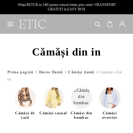
•Plata RETUR in 24H pentru returul trimis prin curier •TRANSPORT
GRATUIT la EASY BOX
Cămăși din in
Prima pagină
Haine Damă
Cămăși damă
Cămăși din
in
Cămăși de
Cămăși casual
Cămăși din
Cămăși
Căm
vară
bumbac
oversize