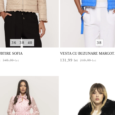
36
38
40
38
BTIRE SOFIA
VESTA CU BUZUNARE MARGOT..
Prețul
Prețul
131,99
i
349,99
lei
219,99
lei
lei
inițial
curent
a
este:
i.
fost:
131,99 lei.
i.
219,99 lei.