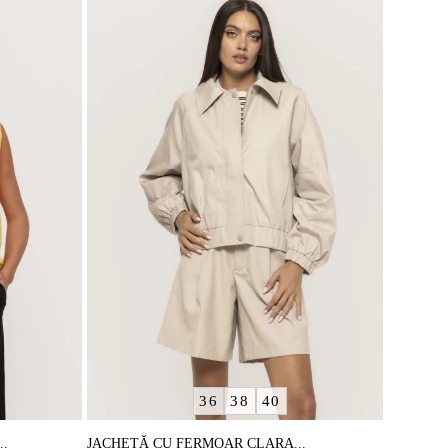
36
38
40
.
JACHETĂ CU FERMOAR CLARA...