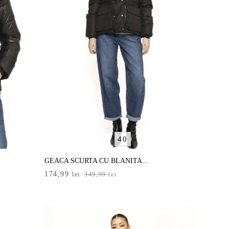
40
GEACA SCURTA CU BLANITA...
Prețul
Prețul
174,99
lei
349,99
lei
inițial
curent
a
este:
fost:
174,99 lei.
349,99 lei.