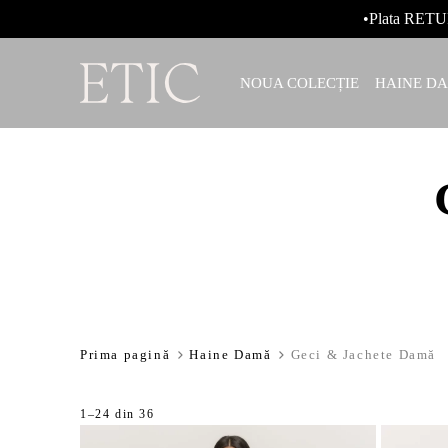
•Plata RETU
NOUA COLECȚIE
HAINE D
Prima pagină
Haine Damă
Geci & Jachete Damă
rează produsele
Sortat
1–24 din 36
după