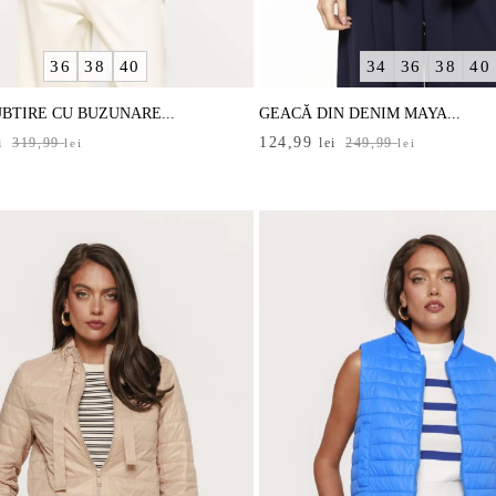
36
38
40
34
36
38
40
BTIRE CU BUZUNARE...
GEACĂ DIN DENIM MAYA...
Prețul
Prețul
124,99
i
319,99
lei
249,99
lei
lei
inițial
curent
a
este:
i.
fost:
124,99 lei.
i.
249,99 lei.