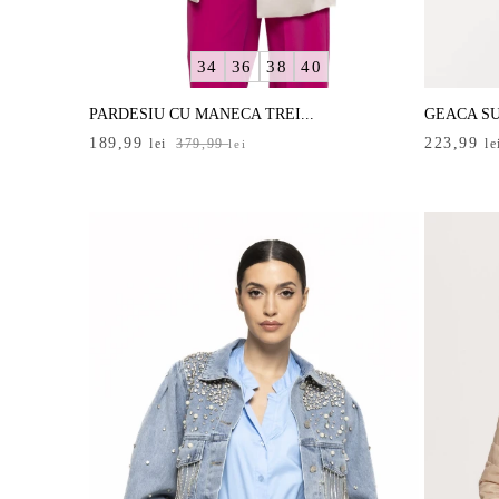
34
36
38
40
PARDESIU CU MANECA TREI...
GEACA SU
Prețul
Prețul
Prețul
Prețul
189,99
223,99
lei
379,99
le
lei
inițial
curent
inițial
curent
a
este:
a
este:
fost:
189,99 lei.
fost:
223,99 le
379,99 lei.
319,99 le