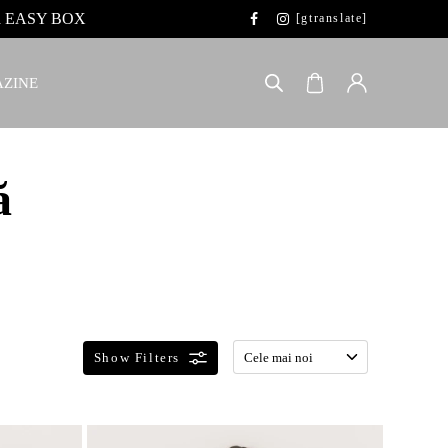
 la EASY BOX
[gtranslate]
ZINE
ă