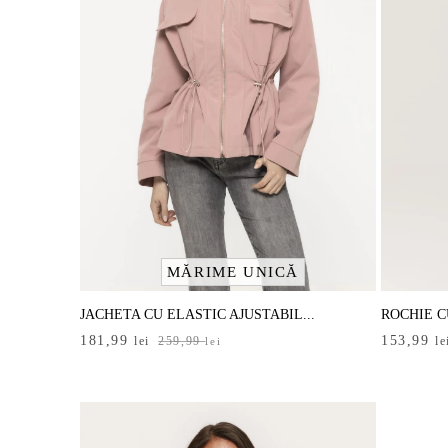
MĂRIME UNICĂ
JACHETA CU ELASTIC AJUSTABIL...
ROCHIE CU
Prețul
Prețul
Prețul
Prețul
181,99
153,99
lei
259,99
le
lei
inițial
curent
inițial
curent
a
este:
a
este:
fost:
181,99 lei.
fost:
153,99 le
259,99 lei.
219,99 le