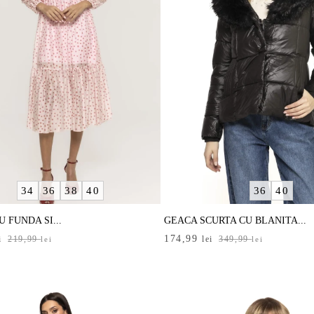
34
36
38
40
36
40
 FUNDA SI...
GEACA SCURTA CU BLANITA...
Prețul
Prețul
174,99
i
219,99
lei
349,99
lei
lei
inițial
curent
a
este:
i.
fost:
174,99 lei.
i.
349,99 lei.