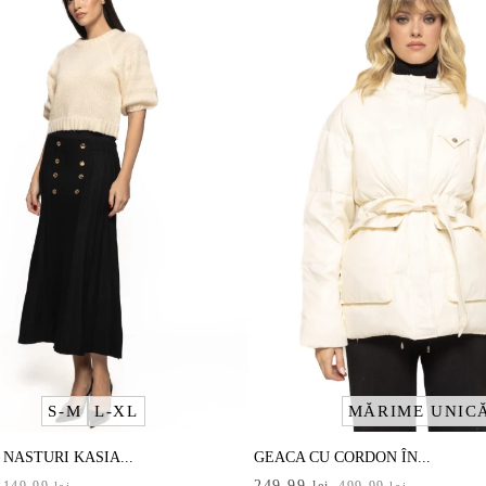
S-M
L-XL
MĂRIME UNIC
 NASTURI KASIA...
GEACA CU CORDON ÎN...
Prețul
Prețul
249,99
149,99
lei
499,99
lei
lei