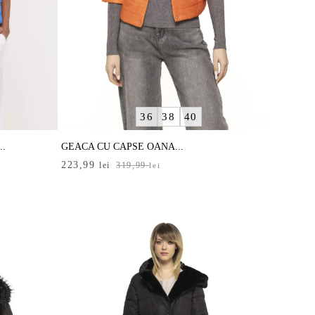
36
38
40
.
GEACA CU CAPSE OANA...
Prețul
Prețul
223,99
lei
319,99
lei
inițial
curent
a
este:
fost:
223,99 lei.
319,99 lei.