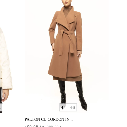
Ă
44
46
PALTON CU CORDON IN...
Prețul
Prețul
499,99
lei
999,99
lei