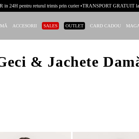
R in 24H pentru returul trimis prin curier •TRANSPORT GRATUIT
AMĂ
ACCESORII
SALES
OUTLET
CARD CADOU
MAGA
Geci & Jachete Dam