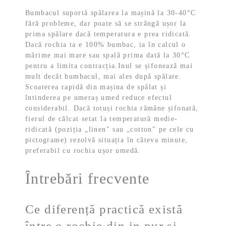
Bumbacul suportă spălarea la mașină la 30-40°C
fără probleme, dar poate să se strângă ușor la
prima spălare dacă temperatura e prea ridicată.
Dacă rochia ta e 100% bumbac, ia în calcul o
mărime mai mare sau spală prima dată la 30°C
pentru a limita contracția.
Inul se șifonează mai
mult decât bumbacul, mai ales după spălare.
Scoaterea rapidă din mașina de spălat și
întinderea pe umeraș umed reduce efectul
considerabil. Dacă totuși rochia rămâne șifonată,
fierul de călcat setat la temperatură medie-
ridicată (poziția „linen" sau „cotton" pe cele cu
pictograme) rezolvă situația în câteva minute,
preferabil cu rochia ușor umedă.
Întrebări frecvente
Ce diferență practică există
între o rochie din in pur și