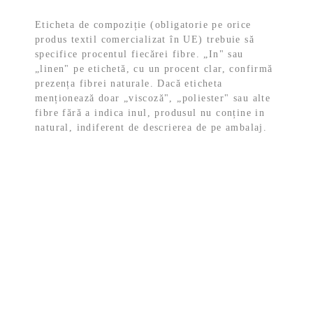
Eticheta de compoziție (obligatorie pe orice
produs textil comercializat în UE) trebuie să
specifice procentul fiecărei fibre. „In" sau
„linen" pe etichetă, cu un procent clar, confirmă
prezența fibrei naturale. Dacă eticheta
menționează doar „viscoză", „poliester" sau alte
fibre fără a indica inul, produsul nu conține in
natural, indiferent de descrierea de pe ambalaj.
Politicile ETIC
Politică de retur
Termeni și condiții
Politică de confidențialitate
Politica cookies
Despre noi
Carduri cadou