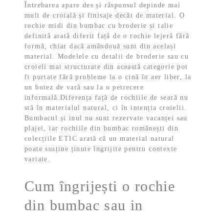
Întrebarea apare des și răspunsul depinde mai
mult de croială și finisaje decât de material. O
rochie midi din bumbac cu broderie și talie
definită arată diferit față de o rochie lejeră fără
formă, chiar dacă amândouă sunt din același
material. Modelele cu detalii de broderie sau cu
croieli mai structurate din această categorie pot
fi purtate fără probleme la o cină în aer liber, la
un botez de vară sau la o petrecere
informală.
Diferența față de rochiile de seară nu
stă în materialul natural, ci în intenția croielii.
Bumbacul și inul nu sunt rezervate vacanței sau
plajei, iar rochiile din bumbac românești din
colecțiile ETIC arată că un material natural
poate susține ținute îngrijite pentru contexte
variate.
Cum îngrijești o rochie
din bumbac sau in