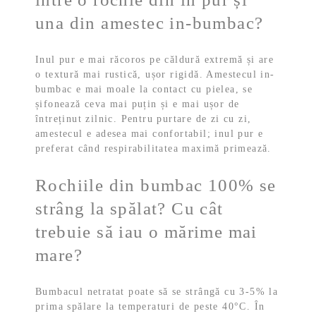
una din amestec in-bumbac?
Inul pur e mai răcoros pe căldură extremă și are
o textură mai rustică, ușor rigidă. Amestecul in-
bumbac e mai moale la contact cu pielea, se
șifonează ceva mai puțin și e mai ușor de
întreținut zilnic. Pentru purtare de zi cu zi,
amestecul e adesea mai confortabil; inul pur e
preferat când respirabilitatea maximă primează.
Rochiile din bumbac 100% se
strâng la spălat? Cu cât
trebuie să iau o mărime mai
mare?
Bumbacul netratat poate să se strângă cu 3-5% la
prima spălare la temperaturi de peste 40°C. În