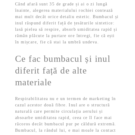
Când afară sunt 35 de grade și ai o zi lungă
înainte, alegerea materialului rochiei contează
mai mult decât orice detaliu estetic. Bumbacul și
inul răspund diferit față de țesăturile sintetice:
lasă pielea să respire, absorb umiditatea rapid și
rămân plăcute la purtare ore întregi, fie că ești
în mișcare, fie că stai la umbră undeva.
Ce fac bumbacul și inul
diferit față de alte
materiale
Respirabilitatea nu e un termen de marketing în
cazul acestor două fibre. Inul are o structură
naturală care permite circulația aerului și
absoarbe umiditatea rapid, ceea ce îl face mai
răcoros decât bumbacul pur pe căldură extremă.
Bumbacul, la rândul lui, e mai moale la contact