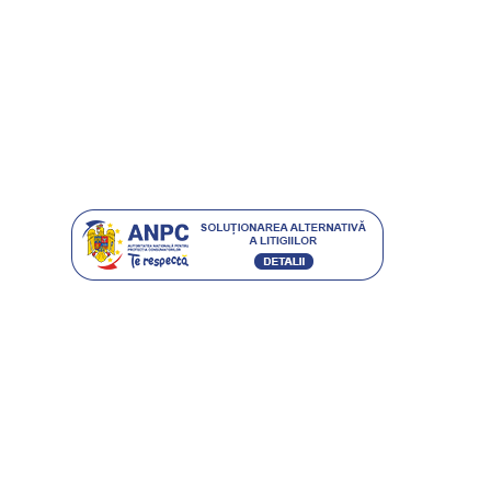
Întrebări frecvente
Magazine
Grijă pentru mediu
Istoria ETIC
Protecția consumatorilor
Contact
CARACTERO STIL SRL
RO 16504250 • J40/9475/2004
BUCURESTI, SECTOR 4, SOS. GIURGIULUI 63-65