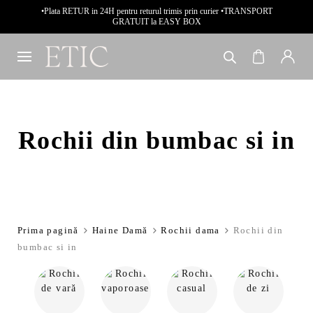
•Plata RETUR in 24H pentru returul trimis prin curier •TRANSPORT
GRATUIT la EASY BOX
Rochii din bumbac si in
Prima pagină
Haine Damă
Rochii dama
Rochii din
bumbac si in