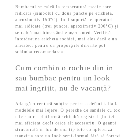
Bumbacul se calcă la temperatură medie spre
ridicată (simbolul cu două puncte pe etichetă,
aproximativ 150°C). Inul suportă temperaturi
mai ridicate (trei puncte, aproximativ 200°C) și
se calcă mai bine când e ușor umed. Verifică
întotdeauna eticheta rochiei, mai ales dacă e un
amestec, pentru că proporțiile diferite pot
schimba recomandarea.
Cum combin o rochie din in
sau bumbac pentru un look
mai îngrijit, nu de vacanță?
Adaugă o centură subțire pentru a defini talia la
modelele mai lejere. O pereche de sandale cu toc
mic sau cu platformă schimbă registrul ținutei
mai eficient decât orice alt accesoriu. O geantă
structurată în loc de una tip tote completează
tranziția spre un look semi-formal fără să forțezi