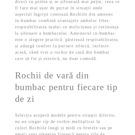
direct cu pielea și se șifonează mai puțin, ceea ce
îl face mai ușor de purtat în situații unde
aspectul îngrijit contează.
Rochiile din amestec
in-bumbac combină avantajele ambelor fibre:
respirabilitatea inului cu moliciunea și rezistența
la șifonare a bumbacului. Amestecul in-bumbac
este o alegere practică: păstrează respirabilitatea
și adaugă confort la purtare zilnică, inclusiv
acasă, când vrei o rochie de casă din bumbac
care să fie și estetică, nu doar comodă.
Rochii de vară din
bumbac pentru fiecare tip
de zi
Selecția acoperă modele pentru situații diferite,
nu un singur tip de rochie multiplicat în
culori.
Rochiile lungi și midi cu bretele sau pe
umeri sunt alegerea firească pentru zile de