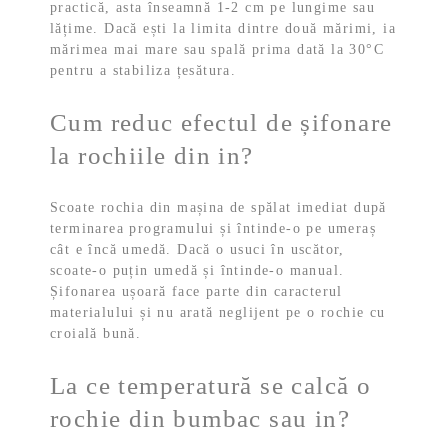
practică, asta înseamnă 1-2 cm pe lungime sau
lățime. Dacă ești la limita dintre două mărimi, ia
mărimea mai mare sau spală prima dată la 30°C
pentru a stabiliza țesătura.
Cum reduc efectul de șifonare
la rochiile din in?
Scoate rochia din mașina de spălat imediat după
terminarea programului și întinde-o pe umeraș
cât e încă umedă. Dacă o usuci în uscător,
scoate-o puțin umedă și întinde-o manual.
Șifonarea ușoară face parte din caracterul
materialului și nu arată neglijent pe o rochie cu
croială bună.
La ce temperatură se calcă o
rochie din bumbac sau in?