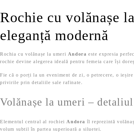
Rochie cu volănașe la
eleganță modernă
Rochia cu volănașe la umeri
Andora
este expresia perfec
rochie devine alegerea ideală pentru femeia care își dore
Fie că o porți la un eveniment de zi, o petrecere, o ieșire
privirile prin detaliile sale rafinate.
Volănașe la umeri – detaliul
Elementul central al rochiei
Andora
îl reprezintă volănaș
volum subtil în partea superioară a siluetei.