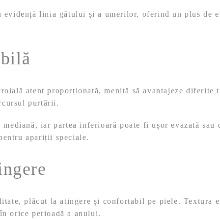
 evidență linia gâtului și a umerilor, oferind un plus de 
bilă
croială atent proporționată, menită să avantajeze diferite 
rcursul purtării.
 mediană, iar partea inferioară poate fi ușor evazată sau 
pentru apariții speciale.
tingere
ate, plăcut la atingere și confortabil pe piele. Textura es
în orice perioadă a anului.