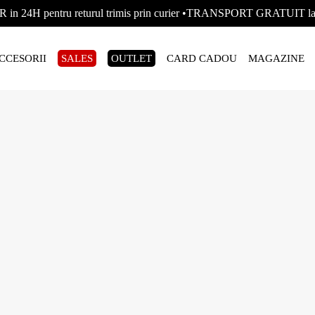
R in 24H pentru returul trimis prin curier •TRANSPORT GRATUIT
CCESORII
SALES
OUTLET
CARD CADOU
MAGAZINE