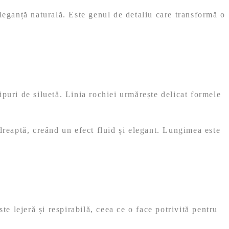
eleganță naturală. Este genul de detaliu care transformă o
tipuri de siluetă. Linia rochiei urmărește delicat formele
dreaptă, creând un efect fluid și elegant. Lungimea este
te lejeră și respirabilă, ceea ce o face potrivită pentru