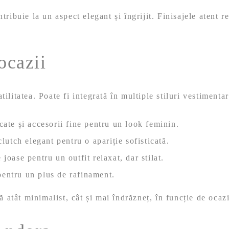
ribuie la un aspect elegant și îngrijit. Finisajele atent re
 ocazii
tilitatea. Poate fi integrată în multiple stiluri vestimentar
ate și accesorii fine pentru un look feminin.
lutch elegant pentru o apariție sofisticată.
oase pentru un outfit relaxat, dar stilat.
 pentru un plus de rafinament.
ă atât minimalist, cât și mai îndrăzneț, în funcție de ocaz