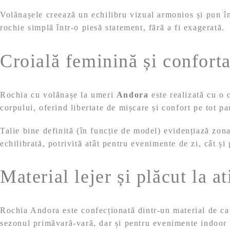
Volănașele creează un echilibru vizual armonios și pun în
rochie simplă într-o piesă statement, fără a fi exagerată.
Croială feminină și conforta
Rochia cu volănașe la umeri
Andora
este realizată cu o 
corpului, oferind libertate de mișcare și confort pe tot pa
Talie bine definită (în funcție de model) evidențiază zona
echilibrată, potrivită atât pentru evenimente de zi, cât și 
Material lejer și plăcut la a
Rochia Andora este confecționată dintr-un material de calit
sezonul primăvară-vară, dar și pentru evenimente indoor 