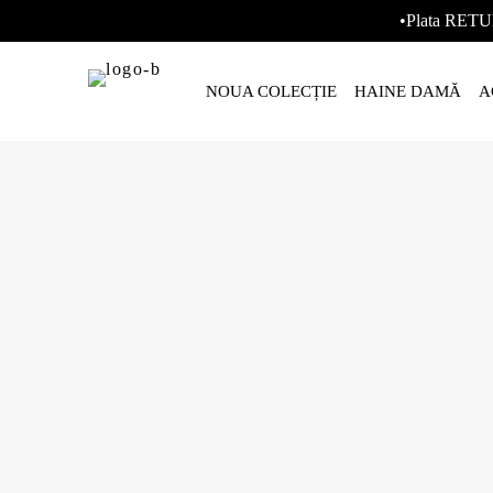
•Plata RETU
NOUA COLECȚIE
HAINE DAMĂ
A