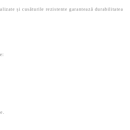
alizate și cusăturile rezistente garantează durabilitatea
e:
ie.