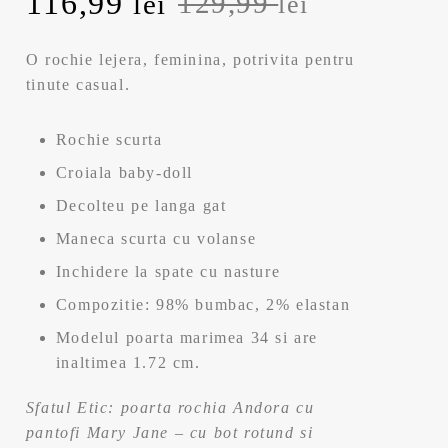
P
116,99
P
129,99
lei
lei
r
r
O rochie lejera, feminina, potrivita pentru
e
e
tinute casual.
ț
ț
Rochie scurta
u
u
Croiala baby-doll
Decolteu pe langa gat
l
l
Maneca scurta cu volanse
i
c
Inchidere la spate cu nasture
n
u
Compozitie: 98% bumbac, 2% elastan
Modelul poarta marimea 34 si are
i
r
inaltimea 1.72 cm.
ț
e
Sfatul Etic: poarta rochia Andora cu
pantofi Mary Jane – cu bot rotund si
i
n