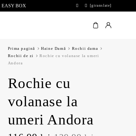
 la EASY BOX
[gtranslate]
Prima pagină
Haine Damă
Rochii dama
Rochii de zi
Rochie cu volanase la umeri
Andora
Rochie cu
volanase la
umeri Andora