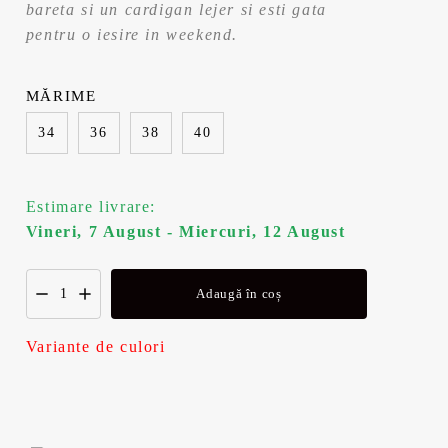
bareta si un cardigan lejer si esti gata
a
t
pentru o iesire in weekend.
l
e
MĂRIME
a
s
34
36
38
40
f
t
o
e
Estimare livrare:
Vineri, 7 August - Miercuri, 12 August
s
:
t
1
Adaugă în coș
:
1
Variante de culori
1
6
2
,