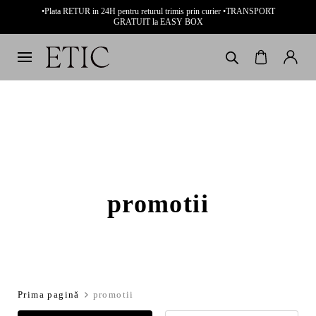
•Plata RETUR in 24H pentru returul trimis prin curier •TRANSPORT
GRATUIT la EASY BOX
promotii
Prima pagină
promotii