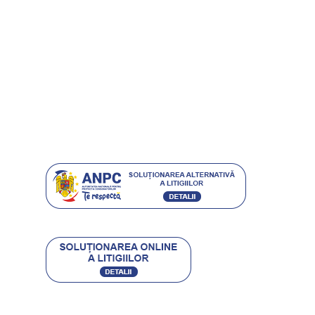
Carduri cadou
Întrebări frecvente
Magazine
Grijă pentru mediu
Istoria ETIC
Protecția consumatorilor
Contact