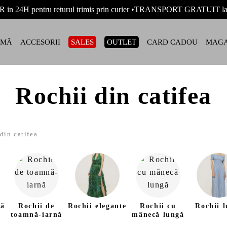
R in 24H pentru returul trimis prin curier •TRANSPORT GRATUIT
AMĂ
ACCESORII
SALES
OUTLET
CARD CADOU
MAGA
Rochii din catifea
din catifea
ră
Rochii de
Rochii elegante
Rochii cu
Rochii l
toamnă-iarnă
mânecă lungă