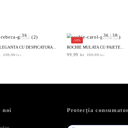
36
36
38
-50%
LEGANTA CU DESPICATURA...
ROCHIE MULATA CU PAIETE...
Prețul
Prețul
99,99
i
259,99
lei
199,99
lei
lei
inițial
curent
a
este:
i.
fost:
99,99 lei.
i.
199,99 lei.
 noi
Protecția consumator
cadou