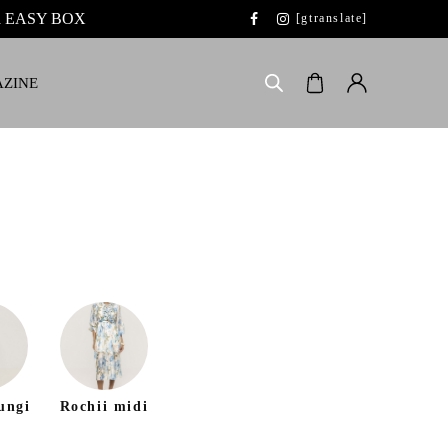
 la EASY BOX
[gtranslate]
ZINE
ungi
Rochii midi