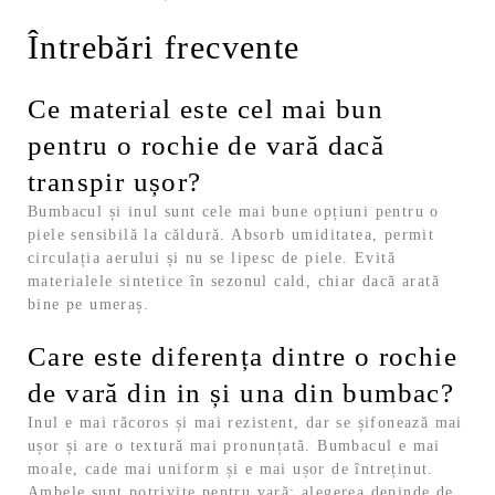
Întrebări frecvente
Ce material este cel mai bun
pentru o rochie de vară dacă
transpir ușor?
Bumbacul și inul sunt cele mai bune opțiuni pentru o
piele sensibilă la căldură. Absorb umiditatea, permit
circulația aerului și nu se lipesc de piele. Evită
materialele sintetice în sezonul cald, chiar dacă arată
bine pe umeraș.
Care este diferența dintre o rochie
de vară din in și una din bumbac?
Inul e mai răcoros și mai rezistent, dar se șifonează mai
ușor și are o textură mai pronunțată. Bumbacul e mai
moale, cade mai uniform și e mai ușor de întreținut.
Ambele sunt potrivite pentru vară; alegerea depinde de