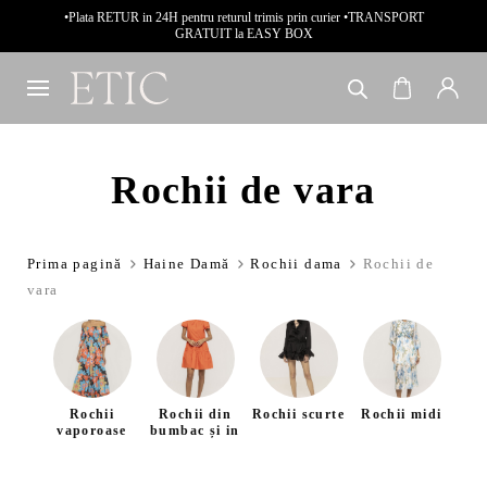
•Plata RETUR in 24H pentru returul trimis prin curier •TRANSPORT
GRATUIT la EASY BOX
Rochii de vara
Prima pagină
Haine Damă
Rochii dama
Rochii de
vara
Rochii
Rochii din
Rochii scurte
Rochii midi
Ro
vaporoase
bumbac și in
i