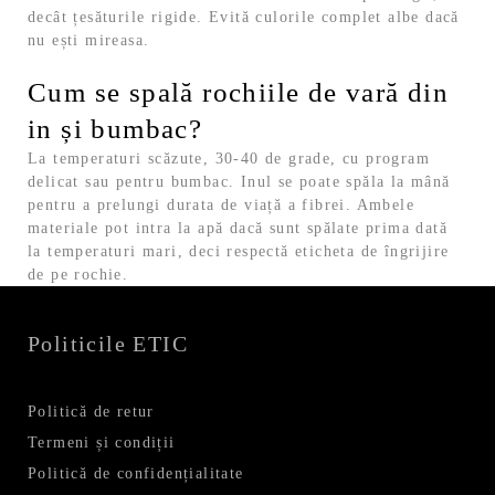
decât țesăturile rigide. Evită culorile complet albe dacă
nu ești mireasa.
Cum se spală rochiile de vară din
in și bumbac?
La temperaturi scăzute, 30-40 de grade, cu program
delicat sau pentru bumbac. Inul se poate spăla la mână
pentru a prelungi durata de viață a fibrei. Ambele
materiale pot intra la apă dacă sunt spălate prima dată
la temperaturi mari, deci respectă eticheta de îngrijire
de pe rochie.
Politicile ETIC
Politică de retur
Termeni și condiții
Politică de confidențialitate