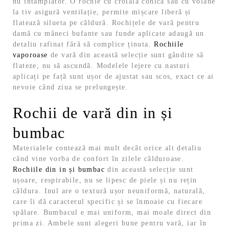
nu întâmplător. O rochie cu croială conică sau cu volane
la tiv asigură ventilație, permite mișcare liberă și
flatează silueta pe căldură. Rochițele de vară pentru
damă cu mâneci bufante sau funde aplicate adaugă un
detaliu rafinat fără să complice ținuta.
Rochiile
vaporoase
de vară din această selecție sunt gândite să
flateze, nu să ascundă. Modelele lejere cu nasturi
aplicați pe față sunt ușor de ajustat sau scos, exact ce ai
nevoie când ziua se prelungește.
Rochii de vară din in și
bumbac
Materialele contează mai mult decât orice alt detaliu
când vine vorba de confort în zilele călduroase.
Rochiile din in și bumbac
din această selecție sunt
ușoare, respirabile, nu se lipesc de piele și nu rețin
căldura.
Inul are o textură ușor neuniformă, naturală,
care îi dă caracterul specific și se înmoaie cu fiecare
spălare. Bumbacul e mai uniform, mai moale direct din
prima zi. Ambele sunt alegeri bune pentru vară, iar în