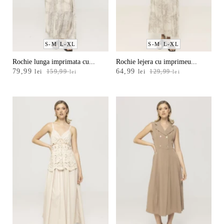
S-M
L-XL
S-M
L-XL
Rochie lunga imprimata cu...
Rochie lejera cu imprimeu...
Prețul
Prețul
Prețul
Prețul
79,99
64,99
lei
159,99
lei
129,99
lei
lei
inițial
curent
inițial
curent
a
este:
a
este:
fost:
79,99 lei.
fost:
64,99 lei.
159,99 lei.
129,99 lei.