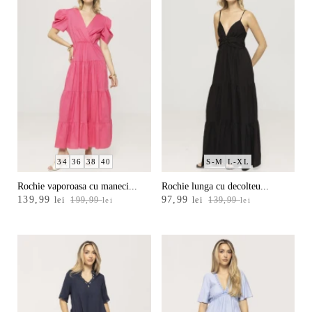
34
36
38
40
S-M
L-XL
Rochie vaporoasa cu maneci...
Rochie lunga cu decolteu...
Prețul
Prețul
Prețul
Prețul
139,99
97,99
lei
199,99
lei
139,99
lei
lei
inițial
curent
inițial
curent
a
este:
a
este:
fost:
139,99 lei.
fost:
97,99 lei.
199,99 lei.
139,99 lei.