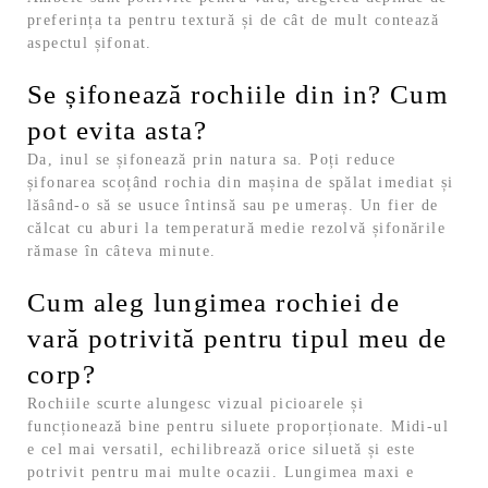
preferința ta pentru textură și de cât de mult contează
aspectul șifonat.
Se șifonează rochiile din in? Cum
pot evita asta?
Da, inul se șifonează prin natura sa. Poți reduce
șifonarea scoțând rochia din mașina de spălat imediat și
lăsând-o să se usuce întinsă sau pe umeraș. Un fier de
călcat cu aburi la temperatură medie rezolvă șifonările
rămase în câteva minute.
Cum aleg lungimea rochiei de
vară potrivită pentru tipul meu de
corp?
Rochiile scurte alungesc vizual picioarele și
funcționează bine pentru siluete proporționate. Midi-ul
e cel mai versatil, echilibrează orice siluetă și este
potrivit pentru mai multe ocazii. Lungimea maxi e