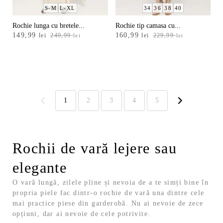
S-M
L-XL
34
36
38
40
Rochie lunga cu bretele...
Rochie tip camasa cu...
Prețul
Prețul
Prețul
Prețul
149,99
160,99
lei
249,99
lei
229,99
lei
lei
inițial
curent
inițial
curent
a
este:
a
este:
fost:
149,99 lei.
fost:
160,99 lei.
249,99 lei.
229,99 lei.
1
2
3
4
5
Rochii de vară lejere sau
elegante
O vară lungă, zilele pline și nevoia de a te simți bine în
propria piele fac dintr-o rochie de vară una dintre cele
mai practice piese din garderobă. Nu ai nevoie de zece
opțiuni, dar ai nevoie de cele potrivite.