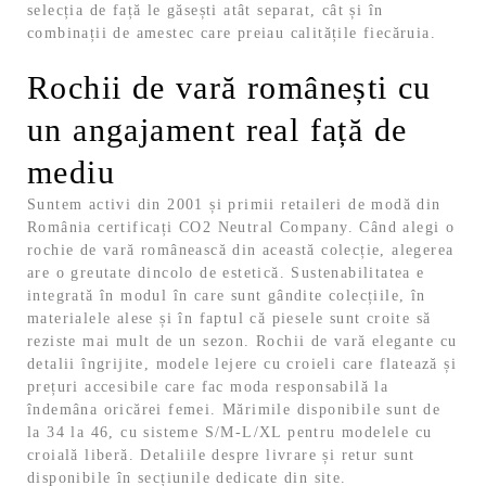
selecția de față le găsești atât separat, cât și în
combinații de amestec care preiau calitățile fiecăruia.
Rochii de vară românești cu
un angajament real față de
mediu
Suntem activi din 2001 și primii retaileri de modă din
România certificați CO2 Neutral Company. Când alegi o
rochie de vară românească din această colecție, alegerea
are o greutate dincolo de estetică.
Sustenabilitatea e
integrată în modul în care sunt gândite colecțiile, în
materialele alese și în faptul că piesele sunt croite să
reziste mai mult de un sezon. Rochii de vară elegante cu
detalii îngrijite, modele lejere cu croieli care flatează și
prețuri accesibile care fac moda responsabilă la
îndemâna oricărei femei.
Mărimile disponibile sunt de
la 34 la 46, cu sisteme S/M-L/XL pentru modelele cu
croială liberă. Detaliile despre livrare și retur sunt
disponibile în secțiunile dedicate din site.