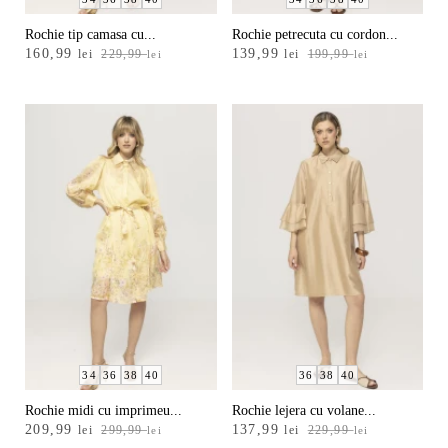
Rochie tip camasa cu...
Rochie petrecuta cu cordon...
Prețul
Prețul
Prețul
Prețul
160,99
139,99
lei
229,99
lei
199,99
lei
lei
inițial
curent
inițial
curent
a
este:
a
este:
fost:
160,99 lei.
fost:
139,99 lei.
229,99 lei.
199,99 lei.
34
36
38
40
36
38
40
Rochie midi cu imprimeu...
Rochie lejera cu volane...
Prețul
Prețul
Prețul
Prețul
209,99
137,99
lei
299,99
lei
229,99
lei
lei