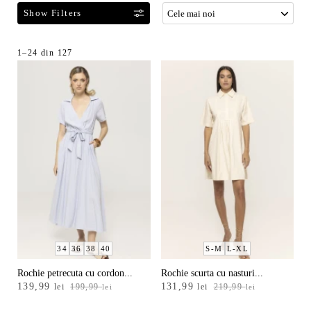
F
Sortat
1–24 din 127
i
după
l
cele
t
mai
r
recente
e
a
z
ă
p
r
o
d
34
36
38
40
S-M
L-XL
u
s
Rochie petrecuta cu cordon...
Rochie scurta cu nasturi...
e
Prețul
Prețul
Prețul
Prețul
139,99
131,99
lei
199,99
lei
219,99
lei
lei
l
inițial
curent
inițial
curent