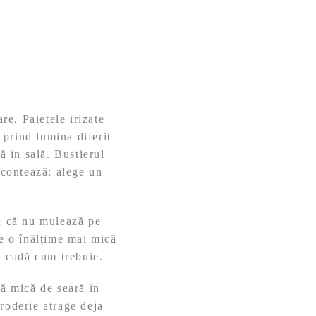
re. Paietele irizate
i prind lumina diferit
ă în sală. Bustierul
 contează: alege un
ru că nu mulează pe
e o înălțime mai mică
să cadă cum trebuie.
tă mică de seară în
broderie atrage deja