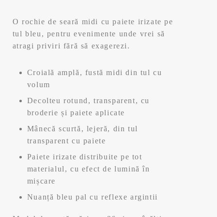
a
este:
O rochie de seară midi cu paiete irizate pe
fost:
374,99 lei.
tul bleu, pentru evenimente unde vrei să
atragi priviri fără să exagerezi.
749,99 lei.
Croială amplă, fustă midi din tul cu
volum
Decolteu rotund, transparent, cu
broderie și paiete aplicate
Mânecă scurtă, lejeră, din tul
transparent cu paiete
Paiete irizate distribuite pe tot
materialul, cu efect de lumină în
mișcare
Nuanță bleu pal cu reflexe argintii