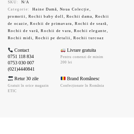
SKU:
N/A
Categorie:
Haine Damă
,
Noua Colecție
,
promotii
,
Rochii baby doll
,
Rochii dama
,
Rochii
de ocazie
,
Rochii de primavara
,
Rochii de seară
,
Rochii de vară
,
Rochii de vara
,
Rochii elegante
,
Rochii midi
,
Rochii pe detalii
,
Rochii turcoaz
Contact
Livrare gratuita
0751 118 834
Pentru comenzi de minim
0753 030 007
200 lei
(021)4440841
Retur 30 zile
Brand Românesc
Gratuit în orice magazin
Confecționate în România
ETIC