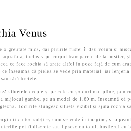
chia Venus
e o greutate mică, dar pliurile fustei îi dau volum și mișca
 suprafața, inclusiv pe corpul transparent de la bustier, ș
ceea ce face rochia să arate altfel în poze față de cum arat
a ce înseamnă că pielea se vede prin material, iar lenjeria
 sau fără bretele.
ză siluetele drepte și pe cele cu șolduri mai pline, pent
la mijlocul gambei pe un model de 1,80 m, înseamnă că p
gleznă. Tocurile alungesc silueta vizibil și ajută rochia 
rgintii cu toc subțire, cum se vede în imagine, și o gean
juteriile pot fi discrete sau lipsesc cu totul, bustierul cu 