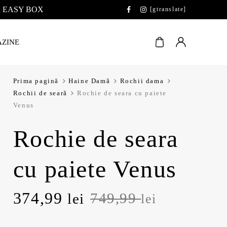
 la EASY BOX
[gtranslate]
ZINE
Prima pagină
Haine Damă
Rochii dama
Rochii de seară
Rochie de seara cu paiete
Venus
Rochie de seara
cu paiete Venus
Prețul
Prețul
374,99
749,99
lei
lei
inițial
curent