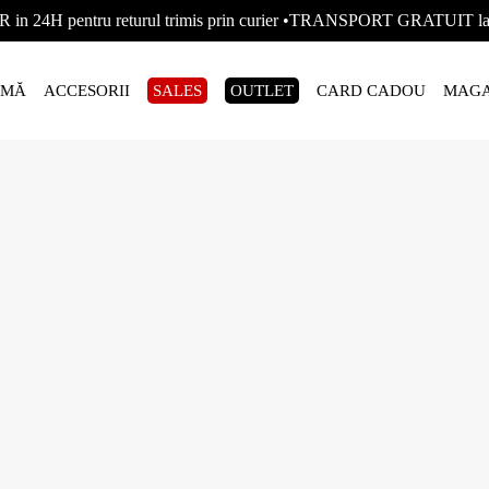
R in 24H pentru returul trimis prin curier •TRANSPORT GRATUIT
AMĂ
ACCESORII
SALES
OUTLET
CARD CADOU
MAGA