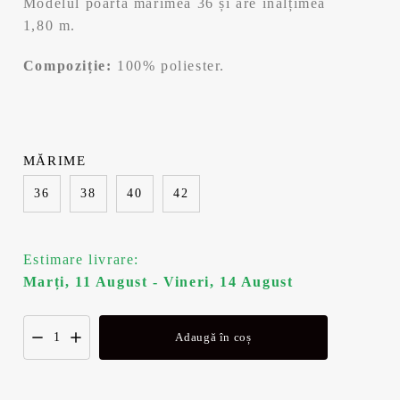
Modelul poartă mărimea 36 și are înălțimea
1,80 m.
Compoziție:
100% poliester.
MĂRIME
36
38
40
42
Estimare livrare:
Marți, 11 August - Vineri, 14 August
Adaugă în coș