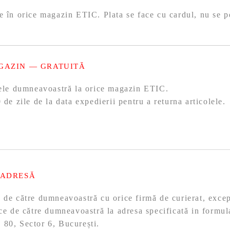
e în orice magazin ETIC. Plata se face cu cardul, nu se p
GAZIN — GRATUITĂ
olele dumneavoastră la orice magazin ETIC.
 de zile de la data expedierii pentru a returna articolele.
 ADRESĂ
ă de către dumneavoastră cu orice firmă de curierat, exc
ace de către dumneavoastră la adresa specificată in formul
 80, Sector 6, București.