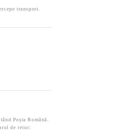
ercepe transport.
eptând Poșta Română.
arul de retur: