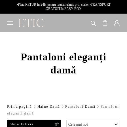
•Plata RETUR in 24H pentru returul trimis prin curier •TRANSPORT
GRATUIT la EASY BOX
Pantaloni eleganți
damă
Prima pagină
Haine Damă
Pantaloni Damă
Pantaloni
eleganți damă