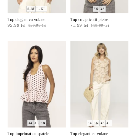
m
S-M
L-XL
36
38
ă
Top elegant cu volane...
Top cu aplicatii pietre...
r
Prețul
Prețul
Prețul
Prețul
95,99
71,99
lei
159,99
lei
119,99
lei
lei
i
inițial
curent
inițial
curent
a
este:
a
este:
m
fost:
95,99 lei.
fost:
71,99 lei.
e
159,99 lei.
119,99 lei.
a
-
34
36
38
40
34
36
38
34
36
38
40
42
Top imprimat cu spatele...
Top elegant cu volane...