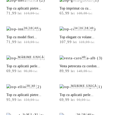
e
119,99 lei.
Top cu aplicatii pietre...
Top imprimat cu cu...
p
Prețul
Prețul
Prețul
Prețul
71,99
65,99
lei
119,99
lei
109,99
lei
lei
r
inițial
curent
inițial
curent
a
este:
a
este:
o
fost:
71,99 lei.
fost:
65,99 lei.
36
38
40
34
36
38
40
d
119,99 lei.
109,99 lei.
Top cu model flori...
Top elegant cu volane...
u
Prețul
Prețul
Prețul
Prețul
71,99
107,99
lei
119,99
lei
119,99
lei
lei
s
inițial
curent
inițial
curent
a
este:
a
este:
-
fost:
71,99 lei.
fost:
107,99 lei.
MĂRIME UNICĂ
40
Alb
119,99 lei.
119,99 lei.
Top cu aplicatii perle...
Vesta petrecuta cu cordon...
Prețul
Prețul
Prețul
Prețul
69,99
89,99
lei
99,99
lei
149,99
Albastru
lei
lei
inițial
curent
inițial
curent
a
este:
a
este:
Antracit
fost:
69,99 lei.
fost:
89,99 lei.
38
40
MĂRIME UNICĂ
99,99 lei.
149,99 lei.
Argintiu
Top cu aplicatii pietre...
Top cu aplicatii perle...
Prețul
Prețul
Prețul
Prețul
95,99
69,99
lei
159,99
lei
99,99
lei
lei
Auriu
inițial
curent
inițial
curent
a
este:
a
este:
Mai
fost:
95,99 lei.
fost:
69,99 lei.
S-M
L-XL
36
38
40