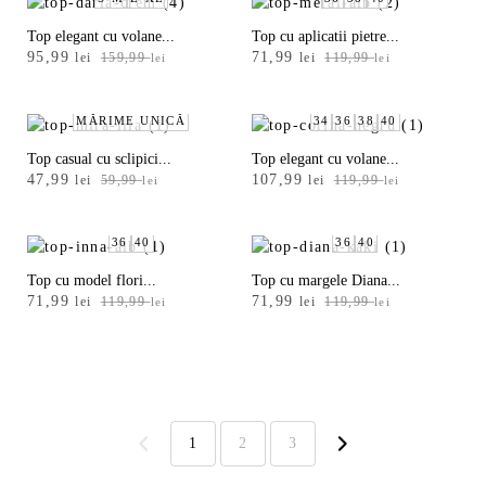
multe
159,99 lei.
99,99 lei.
Top elegant cu volane...
Top cu aplicatii pietre...
Prețul
Prețul
Prețul
Prețul
95,99
71,99
lei
159,99
lei
119,99
lei
lei
inițial
curent
inițial
curent
a
este:
a
este:
fost:
95,99 lei.
fost:
71,99 lei.
MĂRIME UNICĂ
34
36
38
40
159,99 lei.
119,99 lei.
Top casual cu sclipici...
Top elegant cu volane...
Prețul
Prețul
Prețul
Prețul
47,99
107,99
lei
59,99
lei
119,99
lei
lei
inițial
curent
inițial
curent
a
este:
a
este:
fost:
47,99 lei.
fost:
107,99 lei.
36
40
36
40
59,99 lei.
119,99 lei.
Top cu model flori...
Top cu margele Diana...
Prețul
Prețul
Prețul
Prețul
71,99
71,99
lei
119,99
lei
119,99
lei
lei
inițial
curent
inițial
curent
a
este:
a
este:
fost:
71,99 lei.
fost:
71,99 lei.
119,99 lei.
119,99 lei.
1
2
3