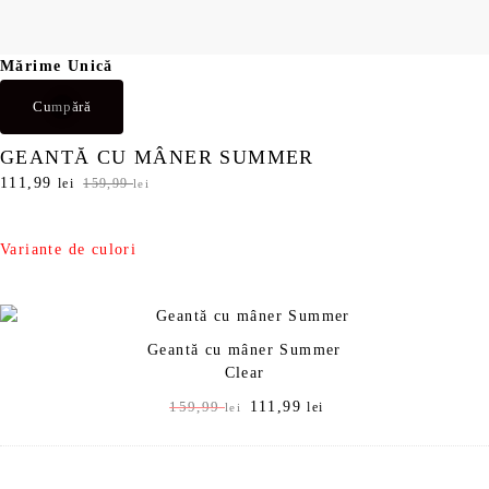
Mărime Unică
Cumpără
GEANTĂ CU MÂNER SUMMER
P
111,99
P
lei
159,99
lei
r
r
e
e
ț
ț
Variante de culori
u
u
l
l
i
c
n
u
Geantă cu mâner Summer
i
r
Clear
ț
e
i
n
P
111,99
P
159,99
lei
lei
a
t
r
r
l
e
e
e
a
s
ț
ț
f
t