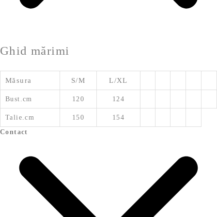
Ghid mărimi
Măsura
S/M
L/XL
Bust.cm
120
124
Talie.cm
150
154
Contact