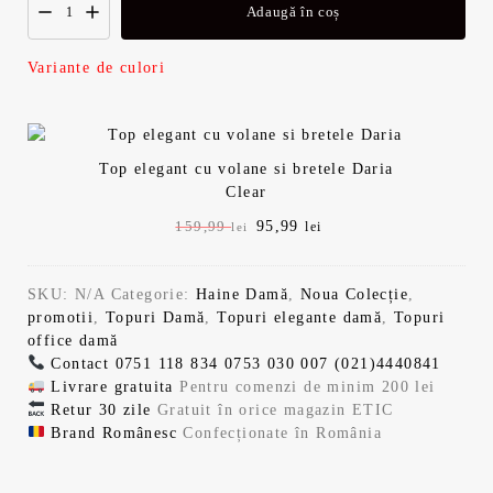
i
n
Adaugă în coș
a
t
Variante de culori
l
e
a
s
Top elegant cu volane si bretele Daria
Clear
f
t
P
95,99
P
159,99
lei
lei
o
e
r
r
e
e
s
:
SKU:
N/A
Categorie:
Haine Damă
,
Noua Colecție
,
ț
ț
promotii
,
Topuri Damă
,
Topuri elegante damă
,
Topuri
u
u
t
9
office damă
l
l
Contact
0751 118 834
0753 030 007
(021)4440841
i
c
:
5
Livrare gratuita
Pentru comenzi de minim 200 lei
n
u
Retur 30 zile
Gratuit în orice magazin ETIC
i
r
Brand Românesc
Confecționate în România
ț
e
1
,
i
n
a
t