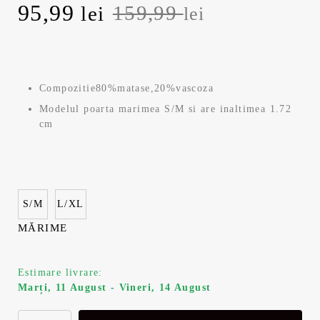
P
95,99
P
159,99
lei
lei
r
r
e
e
Compozitie80%matase,20%vascoza
ț
ț
Modelul poarta marimea S/M si are inaltimea 1.72
cm
u
u
l
l
i
c
S/M
L/XL
n
u
MĂRIME
i
r
Estimare livrare:
Marți, 11 August - Vineri, 14 August
ț
e