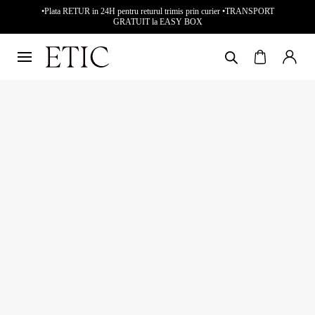
•Plata RETUR in 24H pentru returul trimis prin curier •TRANSPORT
GRATUIT la EASY BOX