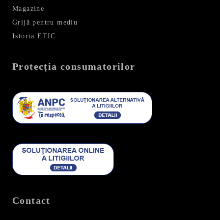
Magazine
ă
Grijă pentru mediu
r
Istoria ETIC
i
m
Protecția consumatorilor
e
a
-
34
36
38
40
Contact
42