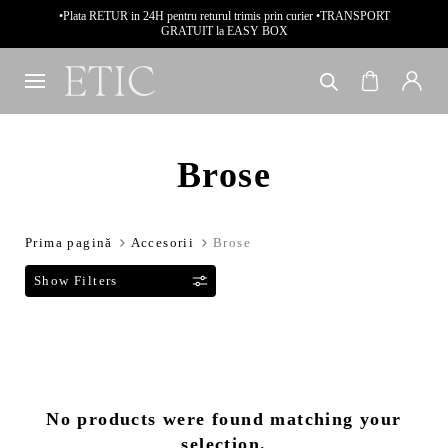
•Plata RETUR in 24H pentru returul trimis prin curier •TRANSPORT
GRATUIT la EASY BOX
Brose
Prima pagină
Accesorii
Brose
F
i
l
t
No products were found matching your
r
selection.
e