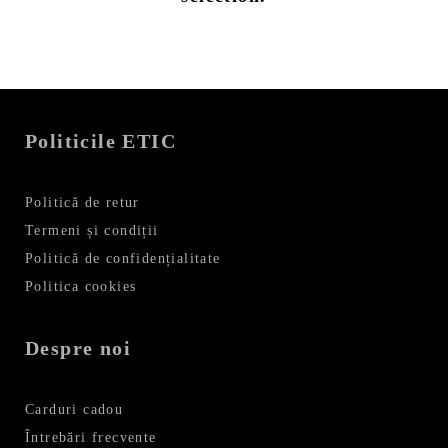
a
z
ă
p
r
o
Politicile ETIC
d
u
s
Politică de retur
e
Termeni și condiții
l
Politică de confidențialitate
e
Politica cookies
A
l
Despre noi
e
g
Carduri cadou
e
Întrebări frecvente
m