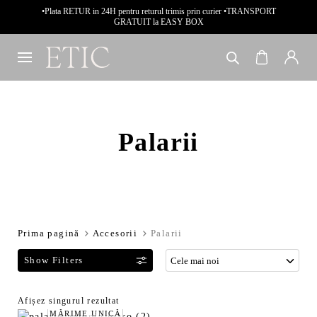
•Plata RETUR in 24H pentru returul trimis prin curier •TRANSPORT
GRATUIT la EASY BOX
Palarii
Prima pagină
Accesorii
Palarii
F
Afișez singurul rezultat
MĂRIME UNICĂ
i