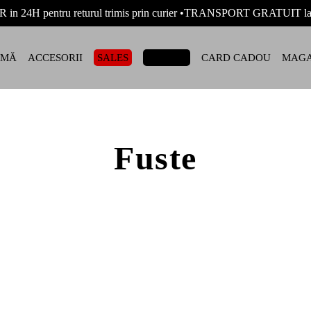
R in 24H pentru returul trimis prin curier •TRANSPORT GRATUIT
AMĂ
ACCESORII
SALES
OUTLET
CARD CADOU
MAGA
Fuste