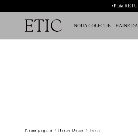
•Plata RETU
NOUA COLECȚIE
HAINE D
Prima pagină
Haine Damă
Fuste