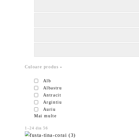
Culoare produs
-
Alb
Albastru
Antracit
Argintiu
Auriu
Mai multe
1–24 din 56
S
o