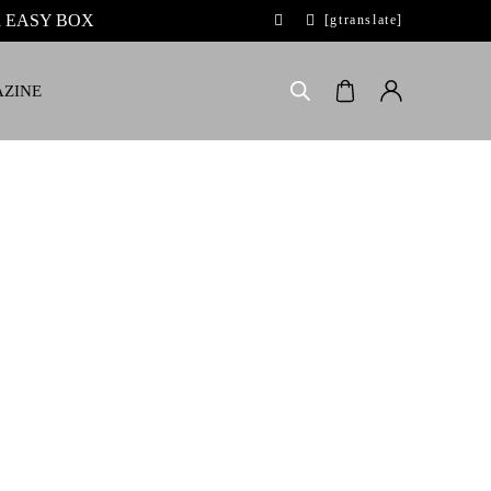
 la EASY BOX
[gtranslate]
ZINE