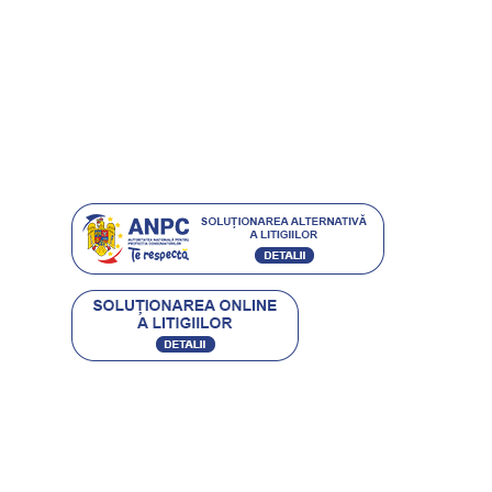
Carduri cadou
Întrebări frecvente
Magazine
Grijă pentru mediu
Istoria ETIC
Protecția consumatorilor
Contact
CARACTERO STIL SRL
RO 16504250 • J40/9475/2004
BUCURESTI, SECTOR 4, SOS. GIURGIULUI 63-65