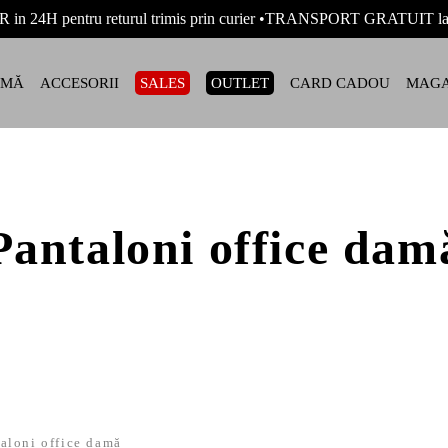
R in 24H pentru returul trimis prin curier •TRANSPORT GRATUIT
AMĂ
ACCESORII
SALES
OUTLET
CARD CADOU
MAGA
Pantaloni office dam
aloni office damă