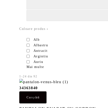
Culoare produs
-
Alb
Albastru
Antracit
Argintiu
Auriu
Mai multe
1–24 din 92
S
o
r
34
36
38
40
t
a
Cumpără
t
d