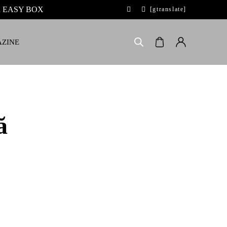
 la EASY BOX
[gtranslate]
ZINE
ă