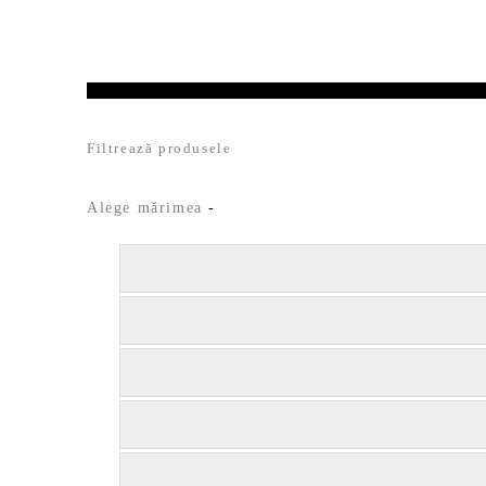
Filtrează produsele
Alege mărimea
-