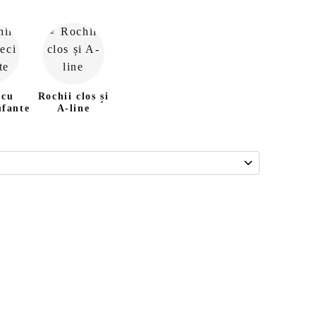
 cu
Rochii clos și
ufante
A-line