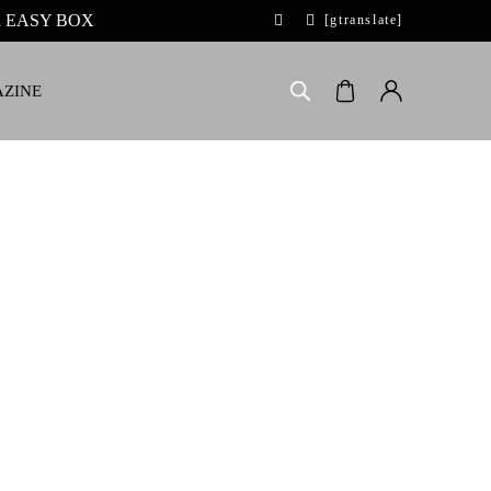
 la EASY BOX
[gtranslate]
ZINE