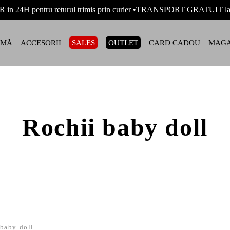
R in 24H pentru returul trimis prin curier •TRANSPORT GRATUIT
AMĂ
ACCESORII
SALES
OUTLET
CARD CADOU
MAGA
Rochii baby doll
baby doll