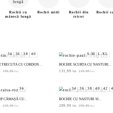
Rochii cu
Rochii midi
Rochii din
Rochii c
mânecă lungă
tricot
34
36
38
40
S-M
L-XL
ETRECUTA CU CORDON...
ROCHIE SCURTA CU NASTURI...
Prețul
Prețul
131,99
i
199,99
lei
219,99
lei
lei
inițial
curent
a
este:
i.
fost:
131,99 lei.
36
34
36
38
40
42
i.
219,99 lei.
IP CĂMAȘĂ CU...
ROCHIE CU NASTURI SI...
Prețul
Prețul
209,99
i
219,99
lei
299,99
lei
lei
inițial
curent