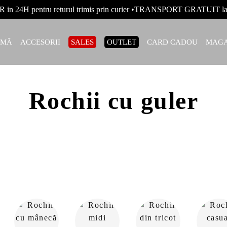
R in 24H pentru returul trimis prin curier •TRANSPORT GRATUIT
AMĂ
ACCESORII
SALES
OUTLET
CARD CADOU
MAGA
Rochii cu guler