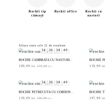
Rochii tip
Rochii office
Rochii cu
cămașă
nasturi
rează produsele
Sortat
Afișez toate cele 21 de rezultate
34
36
38
40
după
ge Categoria
cele
ROCHIE CAMBRATA CU NASTURI...
ROCHIE P
mai
Prețul
Prețul
Prețul
Prețul
109,99
139,99
recente
lei
219,99
le
lei
inițial
curent
inițial
curent
a
este:
a
este:
ge mărimea
-
fost:
109,99 lei.
fost:
139,99 le
34
36
38
40
219,99 lei.
199,99 le
4
36
38
40
ROCHIE PETRECUTA CU CORDON...
ROCHIE T
Prețul
Prețul
Prețul
Prețul
139,99
197,99
lei
199,99
le
lei
2
44
46
S/M
inițial
curent
inițial
curent