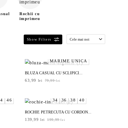
asual
Rochii cu
imprimeu
MĂRIME UNICĂ
BLUZA CASUAL CU SCLIPICI...
Prețul
Prețul
63,99
lei
79,99
lei
inițial
curent
a
este:
fost:
63,99 lei.
44
46
34
36
38
40
79,99 lei.
ROCHIE PETRECUTA CU CORDON...
Prețul
Prețul
139,99
lei
199,99
lei
inițial
curent