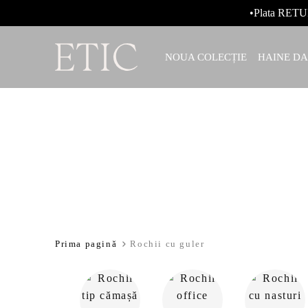
•Plata RETU
NOUA COLECȚIE
HAINE D
Prima pagină
Rochii cu guler