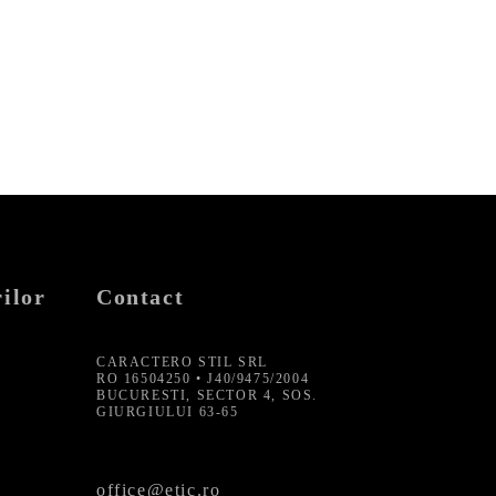
219,99 lei.
ilor
Contact
CARACTERO STIL SRL
RO 16504250 • J40/9475/2004
BUCURESTI, SECTOR 4, SOS.
GIURGIULUI 63-65
office@etic.ro