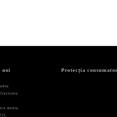
i.
189,99 lei.
 noi
Protecția consumator
cadou
 frecvente
ntru mediu
ETIC