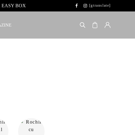
 la EASY BOX
[gtranslate]
ZINE