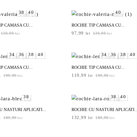
a
este:
i.
fost:
209,99 lei.
38
40
40
i.
299,99 lei.
IP CAMASA CU...
ROCHIE TIP CAMASA CU...
Prețul
Prețul
97,99
139,99
lei
139,99
lei
lei
inițial
curent
a
este:
.
fost:
97,99 lei.
34
36
38
40
34
36
38
40
i.
139,99 lei.
IP CAMASA CU...
ROCHIE TIP CAMASA CU...
Prețul
Prețul
119,99
i
199,99
lei
199,99
lei
lei
inițial
curent
a
este:
i.
fost:
119,99 lei.
38
38
40
i.
199,99 lei.
U NASTURI APLICATI...
ROCHIE CU NASTURI APLICATI..
Prețul
Prețul
132,99
i
189,99
lei
189,99
lei
lei
inițial
curent
a
este:
i.
fost:
132,99 lei.