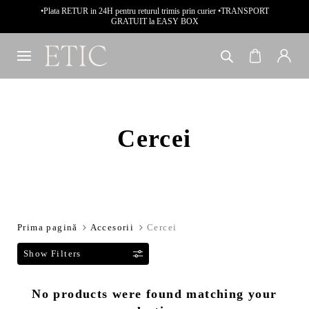
•Plata RETUR in 24H pentru returul trimis prin curier •TRANSPORT
GRATUIT la EASY BOX
Cercei
Prima pagină
Accesorii
Cercei
F
No products were found matching your
i