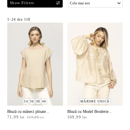
F
Sortat
1–24 din 118
i
după
l
cele
t
mai
r
recente
e
a
z
ă
p
r
o
d
34
36
38
40
MĂRIME UNICĂ
u
s
Bluză cu mâneci plisate...
Bluză cu Model Broderie...
e
Prețul
Prețul
71,99
169,99
lei
119,99
lei
lei
l
inițial
curent
e
a
este: