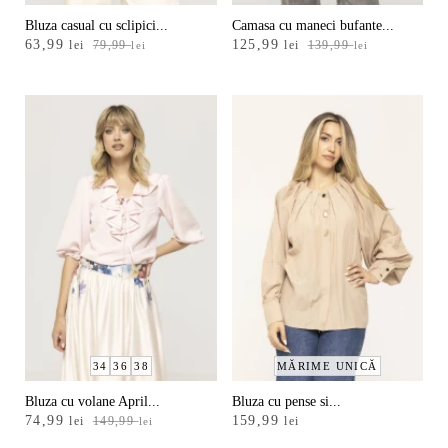
Albastru
Bluza casual cu sclipici...
Camasa cu maneci bufante...
Prețul
Prețul
Prețul
Prețul
63,99
125,99
lei
79,99
lei
139,99
lei
lei
Antracit
inițial
curent
inițial
curent
a
este:
a
este:
Argintiu
fost:
63,99 lei.
fost:
125,99 lei.
79,99 lei.
139,99 lei.
Auriu
Mai
multe
34
36
38
MĂRIME UNICĂ
Bluza cu volane April...
Bluza cu pense si...
Prețul
Prețul
74,99
159,99
lei
149,99
lei
lei
inițial
curent