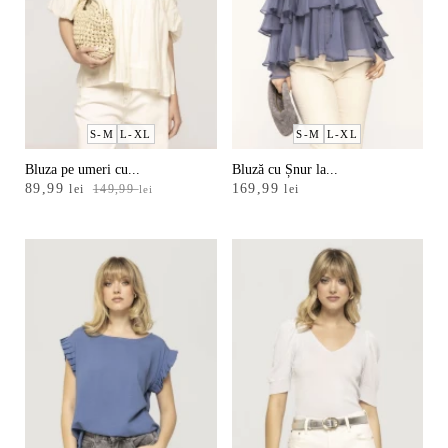
36
38
40
S-M
L-XL
S-M
L-XL
42
Bluza pe umeri cu...
Bluză cu Șnur la...
Prețul
Prețul
89,99
169,99
lei
149,99
lei
lei
inițial
curent
44
a
este:
fost:
89,99 lei.
46
149,99 lei.
S/M
L/XL
UNICĂ