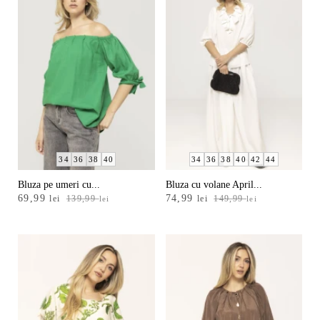
34
36
38
40
34
36
38
40
42
44
Bluza pe umeri cu...
Bluza cu volane April...
Prețul
Prețul
Prețul
Prețul
69,99
74,99
lei
139,99
lei
149,99
lei
lei
inițial
curent
inițial
curent
a
este:
a
este:
fost:
69,99 lei.
fost:
74,99 lei.
139,99 lei.
149,99 lei.