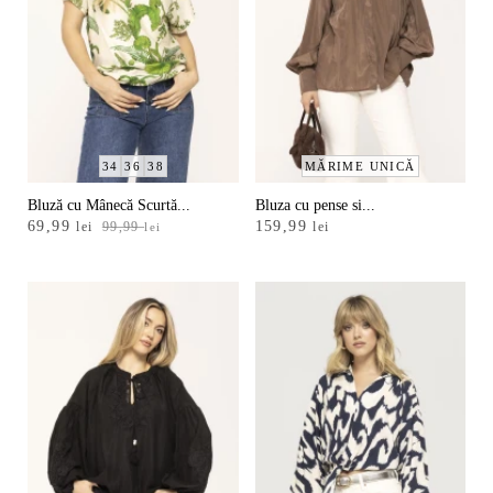
34
36
38
MĂRIME UNICĂ
Bluză cu Mânecă Scurtă...
Bluza cu pense si...
Prețul
Prețul
69,99
159,99
lei
99,99
lei
lei
inițial
curent
a
este:
fost:
69,99 lei.
99,99 lei.