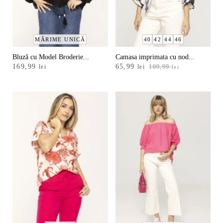
MĂRIME UNICĂ
40
42
44
46
Bluză cu Model Broderie...
Camasa imprimata cu nod...
Prețul
Prețul
169,99
65,99
lei
lei
109,99
lei
inițial
curent
a
este:
fost:
65,99 lei.
109,99 lei.