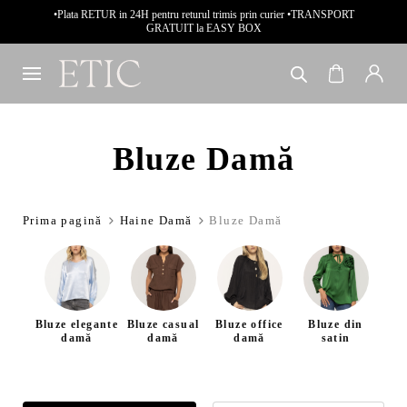
•Plata RETUR in 24H pentru returul trimis prin curier •TRANSPORT
GRATUIT la EASY BOX
Bluze Damă
Prima pagină
Haine Damă
Bluze Damă
Bluze elegante
Bluze casual
Bluze office
Bluze din
Blu
damă
damă
damă
satin