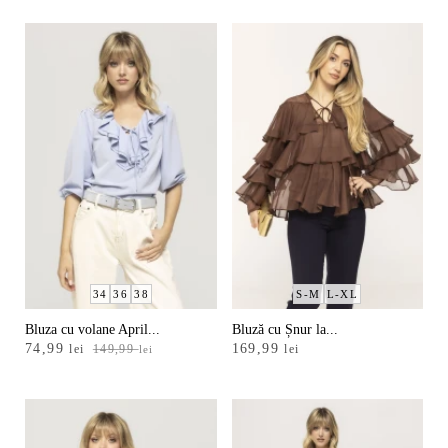
a
este:
fost:
74,99 lei.
149,99 lei.
34
36
38
S-M
L-XL
Bluza cu volane April...
Bluză cu Șnur la...
Prețul
Prețul
74,99
169,99
lei
149,99
lei
lei
inițial
curent
a
este:
fost:
74,99 lei.
149,99 lei.