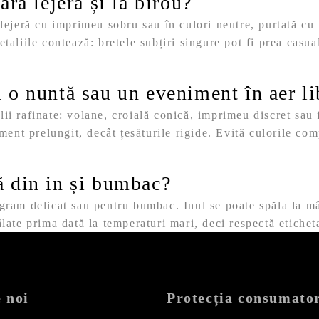
ară lejeră și la birou?
lejeră cu imprimeu sobru sau în culori neutre, purtată cu
aliile contează: bretele subțiri singure pot fi prea casual
u o nuntă sau un eveniment în aer li
i rafinate: volane, croială conică, imprimeu discret sau 
ment prelungit, decât țesăturile rigide. Evită culorile com
ă din in și bumbac?
gram delicat sau pentru bumbac. Inul se poate spăla la mân
late prima dată la temperaturi mari, deci respectă eticheta
 noi
Protecția consumator