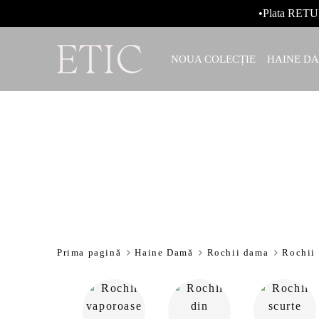
•Plata RETU
NOUA COLECȚIE
HAINE D
Prima pagină
Haine Damă
Rochii dama
Rochii 