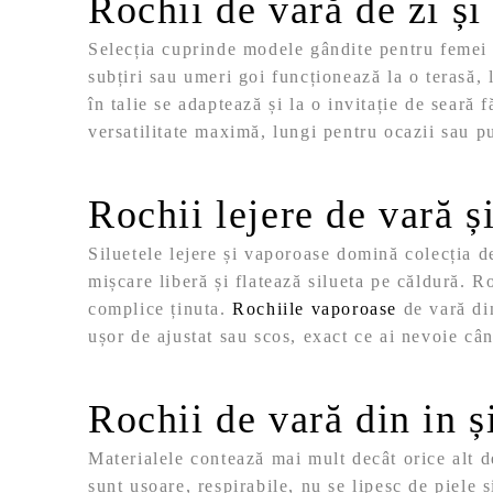
Rochii de vară de zi și
Selecția cuprinde modele gândite pentru femei c
subțiri sau umeri goi funcționează la o terasă,
în talie se adaptează și la o invitație de seară 
versatilitate maximă, lungi pentru ocazii sau 
Rochii lejere de vară 
Siluetele lejere și vaporoase domină colecția de
mișcare liberă și flatează silueta pe căldură. 
complice ținuta.
Rochiile vaporoase
de vară din
ușor de ajustat sau scos, exact ce ai nevoie câ
Rochii de vară din in 
Materialele contează mai mult decât orice alt d
sunt ușoare, respirabile, nu se lipesc de piele ș