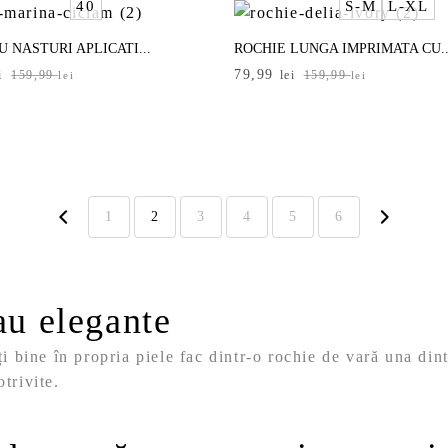
40
S-M
L-XL
i.
139,99 lei.
U NASTURI APLICATI...
ROCHIE LUNGA IMPRIMATA CU..
Prețul
Prețul
79,99
i
159,99
lei
159,99
lei
lei
inițial
curent
a
este:
i.
fost:
79,99 lei.
i.
159,99 lei.
1
2
3
4
5
6
au elegante
ți bine în propria piele fac dintr-o rochie de vară una di
trivite.