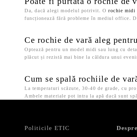
Poate fi purtată o rochie de v
Da, dacă alegi modelul potrivit. O
rochie midi
funcționează fără probleme în mediul office. Det
Ce rochie de vară aleg pentr
Optează pentru un model midi sau lung cu detali
plăcut și rezistă mai bine la căldura unui eveni
Cum se spală rochiile de var
La temperaturi scăzute, 30-40 de grade, cu pro
Ambele materiale pot intra la apă dacă sunt spă
Politicile ETIC
Despre