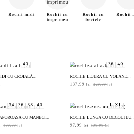
e
Rochii midi
Rochii cu
Rochii cu
Rochii 
imprimeu
bretele
40
36
40
IDI CU CROIALĂ...
ROCHIE LEJERA CU VOLANE...
Prețul
Prețul
137,99
i
lei
229,99
lei
inițial
curent
a
este:
fost:
137,99 lei.
34
36
38
40
L-XL
229,99 lei.
APOROASA CU MANECI...
ROCHIE LUNGA CU DECOLTEU..
Prețul
Prețul
97,99
i
199,99
lei
139,99
lei
lei
inițial
curent