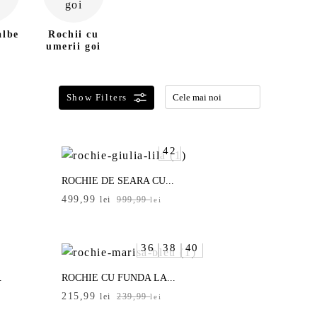
albe
Rochii cu
umerii goi
42
ROCHIE DE SEARA CU...
Prețul
Prețul
499,99
lei
999,99
lei
inițial
curent
a
este:
fost:
499,99 lei.
36
38
40
999,99 lei.
.
ROCHIE CU FUNDA LA...
Prețul
Prețul
215,99
lei
239,99
lei
inițial
curent