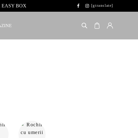
 la EASY BOX
[gtranslate]
ZINE