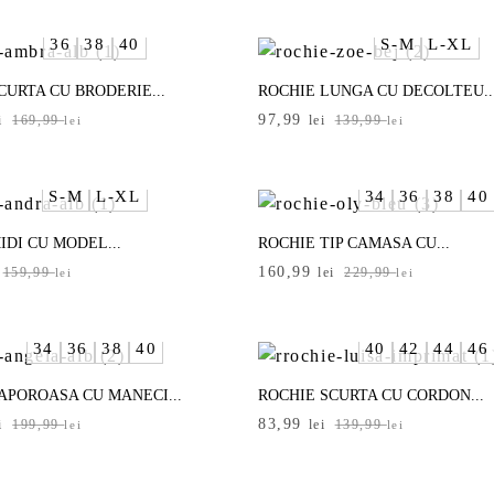
a
este:
i.
fost:
97,99 lei.
36
38
40
S-M
L-XL
i.
139,99 lei.
CURTA CU BRODERIE...
ROCHIE LUNGA CU DECOLTEU..
Prețul
Prețul
97,99
i
169,99
lei
139,99
lei
lei
inițial
curent
a
este:
i.
fost:
97,99 lei.
S-M
L-XL
34
36
38
40
i.
139,99 lei.
IDI CU MODEL...
ROCHIE TIP CAMASA CU...
Prețul
Prețul
160,99
159,99
lei
229,99
lei
lei
inițial
curent
a
este:
.
fost:
160,99 lei.
34
36
38
40
40
42
44
46
i.
229,99 lei.
APOROASA CU MANECI...
ROCHIE SCURTA CU CORDON...
Prețul
Prețul
83,99
i
199,99
lei
139,99
lei
lei
inițial
curent
a
este:
i.
fost:
83,99 lei.