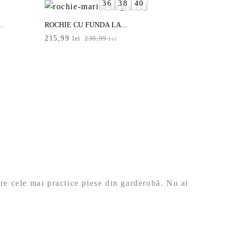
36
38
40
239,99 lei.
.
ROCHIE CU FUNDA LA...
Prețul
Prețul
215,99
lei
239,99
lei
inițial
curent
a
este:
fost:
215,99 lei.
239,99 lei.
ntre cele mai practice piese din garderobă. Nu ai