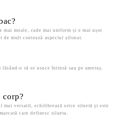
mbac?
 e mai moale, cade mai uniform și e mai ușor
ât de mult contează aspectul șifonat.
i lăsând-o să se usuce întinsă sau pe umeraș.
e corp?
 mai versatil, echilibrează orice siluetă și este
marcată care definesc silueta.