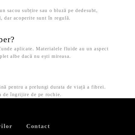
 un sacou subțire sau o bluză pe dedesubt,
, dar acoperite sunt în regulă.
ber?
funde aplicate. Materialele fluide au un aspect
plet albe dacă nu ești mireasa.
ă pentru a prelungi durata de viață a fibrei.
 de îngrijire de pe rochie.
ilor
Contact