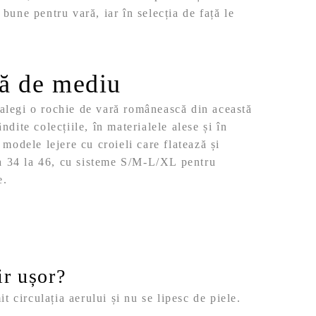
une pentru vară, iar în selecția de față le
ță de mediu
alegi o rochie de vară românească din această
ndite colecțiile, în materialele alese și în
 modele lejere cu croieli care flatează și
la 34 la 46, cu sisteme S/M-L/XL pentru
e.
ir ușor?
 circulația aerului și nu se lipesc de piele.