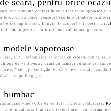
 de seară, pentru orice ocazi
are trec dintr-un context în altul fără să se oprească să 
 la birou cu un blazer deasupra sau la o plimbare prin or
fără efort suplimentar.
Lungimile acoperă tot spectrul:
roc
pur și simplu pentru confortul unui volum mai generos.
și modele vaporoase
 vară, și nu întâmplător. O rochie cu croială conică sau c
Rochițele de vară pentru damă cu mâneci bufante sau funde 
 această selecție sunt gândite să flateze, nu să ascundă. 
nd ziua se prelungește.
și bumbac
etaliu când vine vorba de confort în zilele călduroase.
Ro
i nu rețin căldura.
Inul are o textură ușor neuniformă, natu