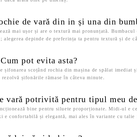
rochie de vară din in și una din bu
fonează mai ușor și are o textură mai pronunțată. Bumbacul
; alegerea depinde de preferința ta pentru textură și de c
 Cum pot evita asta?
ce șifonarea scoțând rochia din mașina de spălat imediat ș
 rezolvă șifonările rămase în câteva minute.
 vară potrivită pentru tipul meu d
ncționează bine pentru siluete proporționate. Midi-ul e cel
 e confortabilă și elegantă, mai ales în variante cu talie 