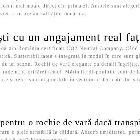
orm, mai moale direct din prima zi. Ambele sunt alegeri b
stec care preiau calitățile fiecăruia.
ti cu un angajament real fa
 modă din România certificați CO2 Neutral Company. Când 
etică.
Sustenabilitatea e integrată în modul în care sunt gâ
t de un sezon. Rochii de vară elegante cu detalii îngrijite,
a îndemâna oricărei femei.
Mărimile disponibile sunt de 
are și retur sunt disponibile în secțiunile dedicate din sit
pentru o rochie de vară dacă transp
ru o piele sensibilă la căldură. Absorb umiditatea, permit
ar dacă arată bine pe umeraș.