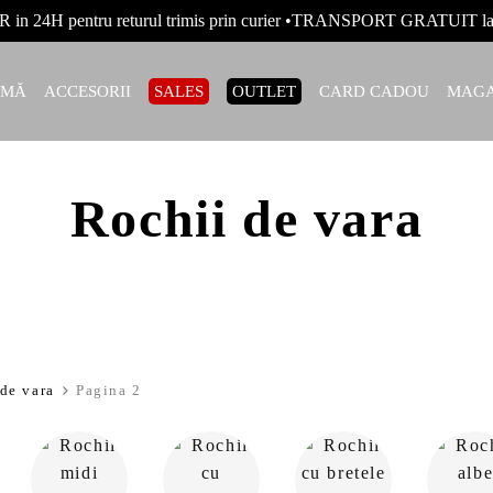
R in 24H pentru returul trimis prin curier •TRANSPORT GRATUIT
AMĂ
ACCESORII
SALES
OUTLET
CARD CADOU
MAGA
Rochii de vara
de vara
Pagina 2