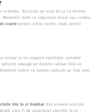
e
se schimbe. Rochiile de vară de zi cu bretele
aș. Modelele midi cu imprimeu floral sau cordon
hii scurte
pentru zilele toride, midi pentru
u volane la tiv asigură ventilație, permite
aplicate adaugă un detaliu rafinat fără să
Modelele lejere cu nasturi aplicați pe față sunt
chiile din in și bumbac
din această selecție
rală, care îi dă caracterul specific și se