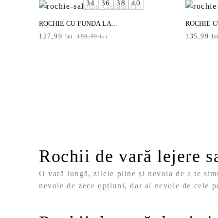
34
36
38
40
139,99 lei.
199,99 le
ROCHIE CU FUNDA LA...
ROCHIE C
Prețul
Prețul
Prețul
Prețul
127,99
135,99
lei
159,99
le
lei
inițial
curent
inițial
curent
a
este:
a
este:
fost:
127,99 lei.
fost:
135,99 le
159,99 lei.
159,99 le
Rochii de vară lejere s
O vară lungă, zilele pline și nevoia de a te sim
nevoie de zece opțiuni, dar ai nevoie de cele po