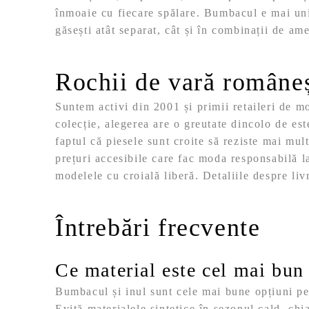
înmoaie cu fiecare spălare. Bumbacul e mai unif
găsești atât separat, cât și în combinații de ame
Rochii de vară româneș
Suntem activi din 2001 și primii retaileri de
colecție, alegerea are o greutate dincolo de est
faptul că piesele sunt croite să reziste mai mul
prețuri accesibile care fac moda responsabilă l
modelele cu croială liberă. Detaliile despre livr
Întrebări frecvente
Ce material este cel mai bun 
Bumbacul și inul sunt cele mai bune opțiuni pent
Evită materialele sintetice în sezonul cald, chi