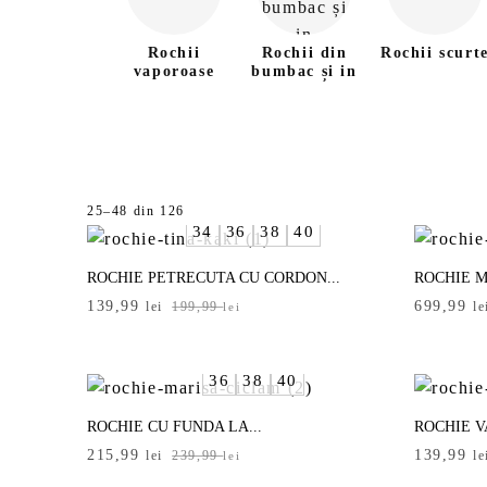
Rochii
Rochii din
Rochii scurt
vaporoase
bumbac și in
rează produsele
Sortat
25–48 din 126
34
36
38
40
după
ge mărimea
-
cele
ROCHIE PETRECUTA CU CORDON...
ROCHIE M
mai
Prețul
Prețul
4
36
38
40
139,99
699,99
recente
lei
199,99
le
lei
inițial
curent
a
este:
2
44
46
S/M
fost:
139,99 lei.
36
38
40
199,99 lei.
XL
UNICĂ
ROCHIE CU FUNDA LA...
ROCHIE V
Prețul
Prețul
Prețul
Prețul
215,99
139,99
lei
239,99
le
lei
oare produs
-
inițial
curent
inițial
curent