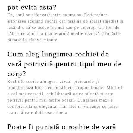
pot evita asta?
Da, inul se șifonează prin natura sa. Poți reduce
șifonarea scoțând rochia din mașina de spălat imediat și
lăsând-o să se usuce întinsă sau pe umeraș. Un fier de
călcat cu aburi la temperatură medie rezolvă șifonările
rămase în câteva minute.
Cum aleg lungimea rochiei de
vară potrivită pentru tipul meu de
corp?
Rochiile scurte alungesc vizual picioarele și
funcționează bine pentru siluete proporționate. Midi-ul
e cel mai versatil, echilibrează orice siluetă și este
potrivit pentru mai multe ocazii. Lungimea maxi e
confortabilă și elegantă, mai ales în variante cu talie
marcată care definesc silueta.
Poate fi purtată o rochie de vară