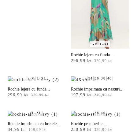
Albastru
fost:
127,99 lei.
159,99 lei.
Antracit
Argintiu
Auriu
S-M
L-XL
Mai
multe
Rochie lejera cu funda...
Prețul
Prețul
296,99
lei
329,99
lei
inițial
curent
a
este:
fost:
296,99 lei.
S-M
L-XL
34
36
38
40
329,99 lei.
Rochie lejeră cu fundă...
Rochie imprimata cu nasturi...
Prețul
Prețul
Prețul
Prețul
296,99
197,99
lei
329,99
lei
219,99
lei
lei
inițial
curent
inițial
curent
a
este:
a
este:
fost:
296,99 lei.
fost:
197,99 lei.
L-XL
38
40
329,99 lei.
219,99 lei.
Rochie imprimata cu bretele...
Rochie pe umeri cu...
Prețul
Prețul
Prețul
Prețul
84,99
230,99
lei
169,99
lei
329,99
lei
lei
inițial
curent
inițial
curent