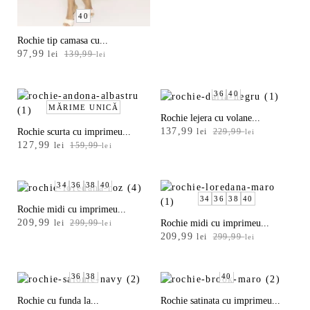
e
40
A
Rochie tip camasa cu...
l
Prețul
Prețul
97,99
lei
139,99
lei
inițial
curent
e
a
este:
g
fost:
97,99 lei.
36
40
e
139,99 lei.
MĂRIME UNICĂ
Rochie lejera cu volane...
m
Prețul
Prețul
137,99
Rochie scurta cu imprimeu...
lei
229,99
lei
Prețul
Prețul
inițial
curent
127,99
lei
159,99
ă
lei
inițial
curent
a
este:
r
a
este:
fost:
137,99 lei.
i
fost:
127,99 lei.
34
36
38
40
229,99 lei.
159,99 lei.
34
36
38
40
m
Rochie midi cu imprimeu...
Prețul
Prețul
209,99
Rochie midi cu imprimeu...
lei
299,99
e
lei
Prețul
Prețul
inițial
curent
209,99
lei
299,99
lei
a
inițial
curent
a
este:
-
a
este:
fost:
209,99 lei.
34
fost:
209,99 lei.
299,99 lei.
36
38
40
299,99 lei.
Rochie cu funda la...
Rochie satinata cu imprimeu...