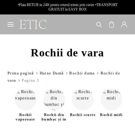
•Plata RETUR in 24H pentru returul trimis prin curier •TRANSPORT
GRATUIT la EASY BOX
Rochii de vara
Prima pagină
Haine Damă
Rochii dama
Rochii de
vara
Pagina 3
Rochii
Rochii din
Rochii scurte
Rochii midi
Ro
vaporoase
bumbac și in
i