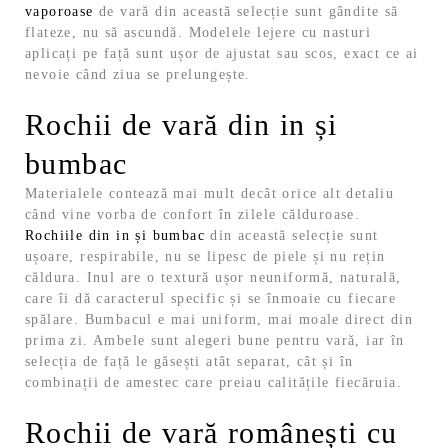
vaporoase
de vară din această selecție sunt gândite să
flateze, nu să ascundă. Modelele lejere cu nasturi
aplicați pe față sunt ușor de ajustat sau scos, exact ce ai
nevoie când ziua se prelungește.
Rochii de vară din in și
bumbac
Materialele contează mai mult decât orice alt detaliu
când vine vorba de confort în zilele călduroase.
Rochiile din in și bumbac
din această selecție sunt
ușoare, respirabile, nu se lipesc de piele și nu rețin
căldura.
Inul are o textură ușor neuniformă, naturală,
care îi dă caracterul specific și se înmoaie cu fiecare
spălare. Bumbacul e mai uniform, mai moale direct din
prima zi. Ambele sunt alegeri bune pentru vară, iar în
selecția de față le găsești atât separat, cât și în
combinații de amestec care preiau calitățile fiecăruia.
Rochii de vară românești cu