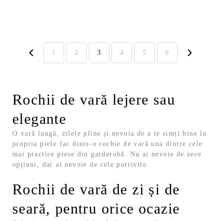
a
este:
a
este:
fost:
84,99 lei.
fost:
230,99 lei.
169,99 lei.
329,99 lei.
1
2
3
4
5
6
Rochii de vară lejere sau
elegante
O vară lungă, zilele pline și nevoia de a te simți bine în
propria piele fac dintr-o rochie de vară una dintre cele
mai practice piese din garderobă. Nu ai nevoie de zece
opțiuni, dar ai nevoie de cele potrivite.
Rochii de vară de zi și de
seară, pentru orice ocazie