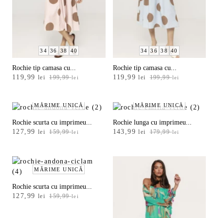
C
u
l
o
34
36
38
40
34
36
38
40
a
Rochie tip camasa cu...
Rochie tip camasa cu...
r
Prețul
Prețul
Prețul
Prețul
119,99
119,99
lei
199,99
lei
199,99
lei
lei
inițial
curent
inițial
curent
e
a
este:
a
este:
p
fost:
119,99 lei.
fost:
119,99 lei.
MĂRIME UNICĂ
MĂRIME UNICĂ
199,99 lei.
199,99 lei.
r
Rochie scurta cu imprimeu...
Rochie lunga cu imprimeu...
o
Prețul
Prețul
Prețul
Prețul
127,99
143,99
lei
159,99
lei
179,99
lei
lei
inițial
curent
inițial
curent
d
a
este:
a
este:
u
fost:
127,99 lei.
fost:
143,99 lei.
159,99 lei.
MĂRIME UNICĂ
179,99 lei.
s
-
Rochie scurta cu imprimeu...
Prețul
Prețul
127,99
lei
159,99
lei
Alb
inițial
curent
a
este: