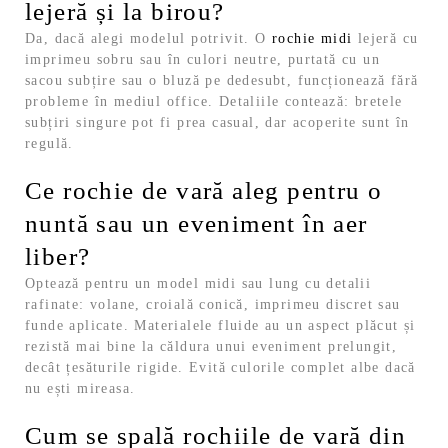
lejeră și la birou?
Da, dacă alegi modelul potrivit. O
rochie midi
lejeră cu
imprimeu sobru sau în culori neutre, purtată cu un
sacou subțire sau o bluză pe dedesubt, funcționează fără
probleme în mediul office. Detaliile contează: bretele
subțiri singure pot fi prea casual, dar acoperite sunt în
regulă.
Ce rochie de vară aleg pentru o
nuntă sau un eveniment în aer
liber?
Optează pentru un model midi sau lung cu detalii
rafinate: volane, croială conică, imprimeu discret sau
funde aplicate. Materialele fluide au un aspect plăcut și
rezistă mai bine la căldura unui eveniment prelungit,
decât țesăturile rigide. Evită culorile complet albe dacă
nu ești mireasa.
Cum se spală rochiile de vară din