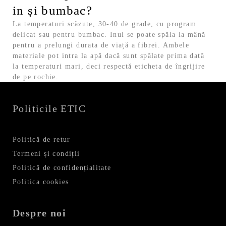
in și bumbac?
La temperaturi scăzute, 30-40 de grade, cu program
delicat sau pentru bumbac. Inul se poate spăla la mână
pentru a prelungi durata de viață a fibrei. Ambele
materiale pot intra la apă dacă sunt spălate prima dată
la temperaturi mari, deci respectă eticheta de îngrijire
de pe rochie.
Politicile ETIC
Politică de retur
Termeni și condiții
Politică de confidențialitate
Politica cookies
Despre noi