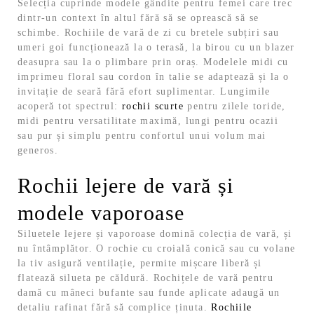
Selecția cuprinde modele gândite pentru femei care trec
dintr-un context în altul fără să se oprească să se
schimbe. Rochiile de vară de zi cu bretele subțiri sau
umeri goi funcționează la o terasă, la birou cu un blazer
deasupra sau la o plimbare prin oraș. Modelele midi cu
imprimeu floral sau cordon în talie se adaptează și la o
invitație de seară fără efort suplimentar.
Lungimile
acoperă tot spectrul:
rochii scurte
pentru zilele toride,
midi pentru versatilitate maximă, lungi pentru ocazii
sau pur și simplu pentru confortul unui volum mai
generos.
Rochii lejere de vară și
modele vaporoase
Siluetele lejere și vaporoase domină colecția de vară, și
nu întâmplător. O rochie cu croială conică sau cu volane
la tiv asigură ventilație, permite mișcare liberă și
flatează silueta pe căldură. Rochițele de vară pentru
damă cu mâneci bufante sau funde aplicate adaugă un
detaliu rafinat fără să complice ținuta.
Rochiile