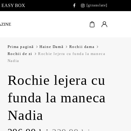
 la EASY BOX
[gtranslate]
ZINE
Prima pagină
Haine Damă
Rochii dama
Rochii de zi
Rochie lejera cu funda la maneca
Nadia
Rochie lejera cu
funda la maneca
Nadia