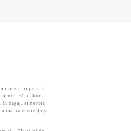
imprimeul tropical în
i pentru că țesătura
i în bagaj, ai nevoie
imină transparența și
rmație. Elasticul de