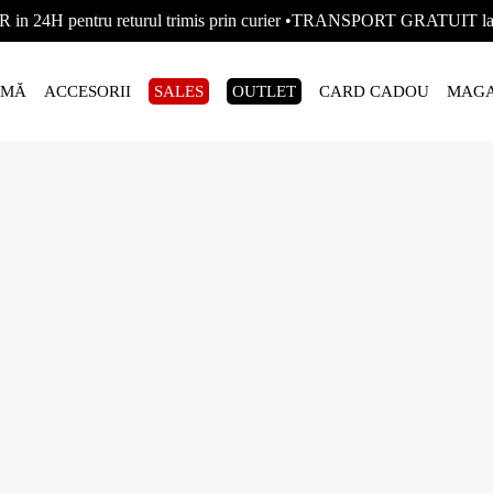
R in 24H pentru returul trimis prin curier •TRANSPORT GRATUIT
AMĂ
ACCESORII
SALES
OUTLET
CARD CADOU
MAGA