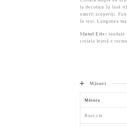
la decolteu îți lasă l
umerii acoperiți. Fun
în rest. Lungimea max
Sfatul Etic:
sandale a
croiala lejeră e tocma
Măsuri
Măsura
Bust.cm