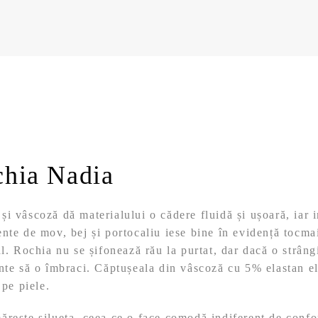
chia Nadia
i vâscoză dă materialului o cădere fluidă și ușoară, iar 
nte de mov, bej și portocaliu iese bine în evidență tocma
al. Rochia nu se șifonează rău la purtat, dar dacă o strâng
nte să o îmbraci. Căptușeala din vâscoză cu 5% elastan el
 pe piele.
rește silueta, ceea ce o face comodă indiferent de confo