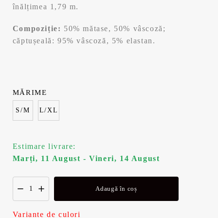
înălțimea 1,79 m.
Compoziție:
50% mătase, 50% vâscoză;
căptușeală: 95% vâscoză, 5% elastan.
MĂRIME
S/M
L/XL
Estimare livrare:
Marți, 11 August - Vineri, 14 August
Adaugă în coș
Variante de culori