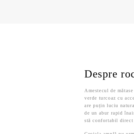
Despre ro
Amestecul de mătase ș
verde turcoaz cu acce
are puțin luciu natur
de un abur rapid înai
stă confortabil direct
Croiala amplă nu urmă