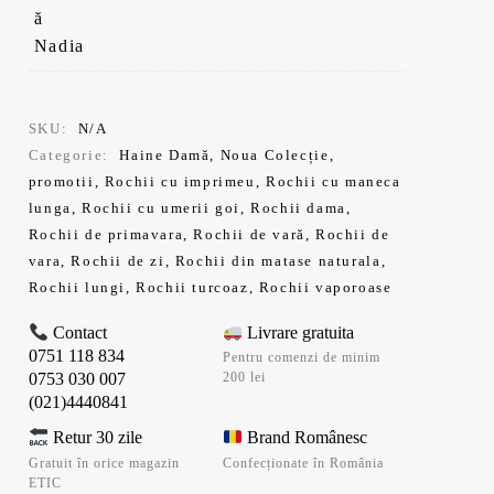
fost:
este:
329,99 lei.
296,99 lei.
SKU:
N/A
Categorie:
Haine Damă
,
Noua Colecție
,
promotii
,
Rochii cu imprimeu
,
Rochii cu maneca
lunga
,
Rochii cu umerii goi
,
Rochii dama
,
Rochii de primavara
,
Rochii de vară
,
Rochii de
vara
,
Rochii de zi
,
Rochii din matase naturala
,
Rochii lungi
,
Rochii turcoaz
,
Rochii vaporoase
Contact
Livrare gratuita
0751 118 834
Pentru comenzi de minim
0753 030 007
200 lei
(021)4440841
Retur 30 zile
Brand Românesc
Gratuit în orice magazin
Confecționate în România
ETIC