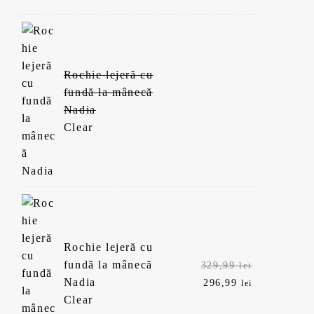
Rochie lejeră cu
fundă la mânecă
Nadia
Clear
Rochie lejeră cu
Prețul
fundă la mânecă
329,99
lei
inițial
Prețul
Nadia
296,99
lei
a
curent
Clear