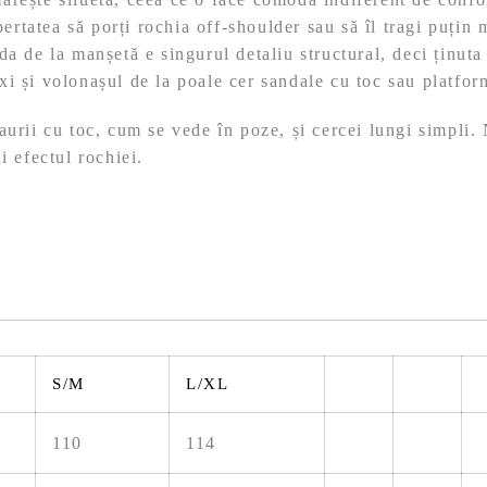
ibertatea să porți rochia off-shoulder sau să îl tragi puțin
da de la manșetă e singurul detaliu structural, deci ținut
i și volonașul de la poale cer sandale cu toc sau platform
urii cu toc, cum se vede în poze, și cercei lungi simpli. 
i efectul rochiei.
S/M
L/XL
110
114