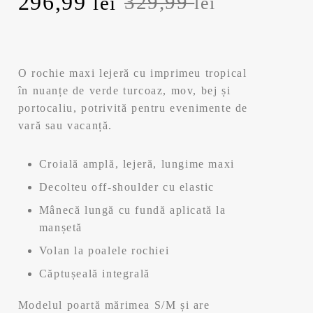
Prețul
Prețul
296,99
329,99
lei
lei
inițial
curent
a
este:
O rochie maxi lejeră cu imprimeu tropical
fost:
296,99 lei.
în nuanțe de verde turcoaz, mov, bej și
portocaliu, potrivită pentru evenimente de
329,99 lei.
vară sau vacanță.
Croială amplă, lejeră, lungime maxi
Decolteu off-shoulder cu elastic
Mânecă lungă cu fundă aplicată la
manșetă
Volan la poalele rochiei
Căptușeală integrală
Modelul poartă mărimea S/M și are