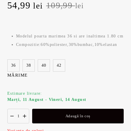
P
54,99
P
109,99
lei
lei
r
r
e
e
Modelul poarta marimea 36 si are inaltimea 1.80 cm
ț
ț
Compozitie:60%poliester,30%bumbac,10%elastan
u
u
36
38
40
42
l
l
MĂRIME
i
c
n
u
Estimare livrare:
Marți, 11 August - Vineri, 14 August
i
r
Adaugă în coș
ț
e
Variante de culori