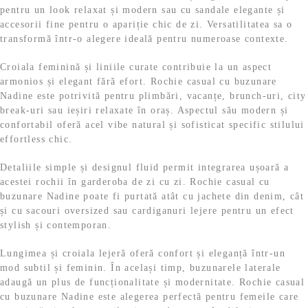
pentru un look relaxat și modern sau cu sandale elegante și
accesorii fine pentru o apariție chic de zi. Versatilitatea sa o
transformă într-o alegere ideală pentru numeroase contexte.
Croiala feminină și liniile curate contribuie la un aspect
armonios și elegant fără efort. Rochie casual cu buzunare
Nadine este potrivită pentru plimbări, vacanțe, brunch-uri, city
break-uri sau ieșiri relaxate în oraș. Aspectul său modern și
confortabil oferă acel vibe natural și sofisticat specific stilului
effortless chic.
Detaliile simple și designul fluid permit integrarea ușoară a
acestei rochii în garderoba de zi cu zi. Rochie casual cu
buzunare Nadine poate fi purtată atât cu jachete din denim, cât
și cu sacouri oversized sau cardiganuri lejere pentru un efect
stylish și contemporan.
Lungimea și croiala lejeră oferă confort și eleganță într-un
mod subtil și feminin. În același timp, buzunarele laterale
adaugă un plus de funcționalitate și modernitate. Rochie casual
cu buzunare Nadine este alegerea perfectă pentru femeile care