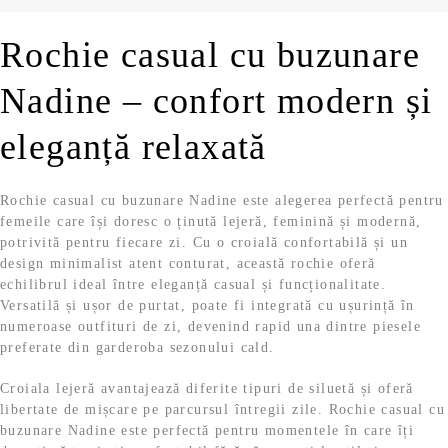
f
t
.
,
o
e
9
l
Rochie casual cu buzunare
s
:
9
e
t
5
i
Nadine – confort modern și
:
4
l
.
1
,
e
0
9
eleganță relaxată
i
9
9
.
,
9
l
Rochie casual cu buzunare Nadine este alegerea perfectă pentru
9
e
femeile care își doresc o ținută lejeră, feminină și modernă,
i
potrivită pentru fiecare zi. Cu o croială confortabilă și un
l
.
design minimalist atent conturat, această rochie oferă
e
echilibrul ideal între eleganță casual și funcționalitate.
i
Versatilă și ușor de purtat, poate fi integrată cu ușurință în
.
numeroase outfituri de zi, devenind rapid una dintre piesele
preferate din garderoba sezonului cald.
Croiala lejeră avantajează diferite tipuri de siluetă și oferă
libertate de mișcare pe parcursul întregii zile. Rochie casual cu
buzunare Nadine este perfectă pentru momentele în care îți