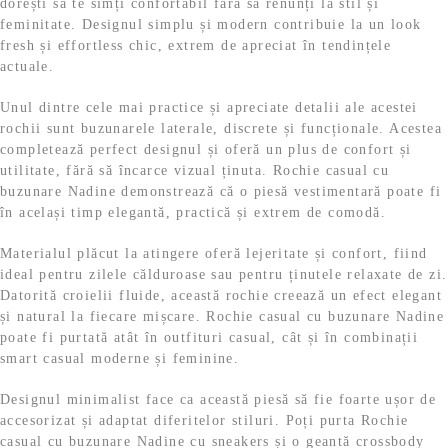
dorești să te simți confortabil fără să renunți la stil și
feminitate. Designul simplu și modern contribuie la un look
fresh și effortless chic, extrem de apreciat în tendințele
actuale.
Unul dintre cele mai practice și apreciate detalii ale acestei
rochii sunt buzunarele laterale, discrete și funcționale. Acestea
completează perfect designul și oferă un plus de confort și
utilitate, fără să încarce vizual ținuta. Rochie casual cu
buzunare Nadine demonstrează că o piesă vestimentară poate fi
în același timp elegantă, practică și extrem de comodă.
Materialul plăcut la atingere oferă lejeritate și confort, fiind
ideal pentru zilele călduroase sau pentru ținutele relaxate de zi.
Datorită croielii fluide, această rochie creează un efect elegant
și natural la fiecare mișcare. Rochie casual cu buzunare Nadine
poate fi purtată atât în outfituri casual, cât și în combinații
smart casual moderne și feminine.
Designul minimalist face ca această piesă să fie foarte ușor de
accesorizat și adaptat diferitelor stiluri. Poți purta Rochie
casual cu buzunare Nadine cu sneakers și o geantă crossbody