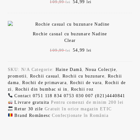
0
9
P
54,99
P
109,99
lei
lei
o
e
i
r
r
r
s
:
9
9
ț
e
e
e
t
5
i
n
ț
ț
:
4
,
a
t
u
u
1
,
l
e
Rochie casual cu buzunare Nadine
l
l
0
9
9
l
a
s
Clear
i
c
9
9
f
t
n
u
,
P
54,99
P
109,99
lei
lei
o
e
9
e
i
r
9
l
r
r
s
:
ț
e
9
e
e
e
t
5
i
i
n
i
SKU:
N/A
Categorie:
Haine Damă
,
Noua Colecție
,
ț
ț
:
4
a
t
l
.
promotii
,
Rochii casual
,
Rochii cu buzunare
,
Rochii
u
u
1
,
l
.
l
e
e
dama
,
Rochii de primavara
,
Rochii de vara
,
Rochii de
l
l
0
9
a
s
i
zi
,
Rochii din bumbac si in
,
Rochii roz
i
c
9
9
e
f
t
.
Contact
0751 118 834
0753 030 007
(021)4440841
n
u
,
o
e
Livrare gratuita
Pentru comenzi de minim 200 lei
i
r
9
l
s
:
i
Retur 30 zile
Gratuit în orice magazin ETIC
ț
e
9
e
t
5
Brand Românesc
Confecționate în România
i
n
i
:
4
.
a
t
l
.
1
,
l
e
e
0
9
a
s
i
9
9