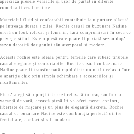
apreciază piesele versatile și ușor de purtat în diferite
combinații vestimentare.
Materialul fluid și confortabil contribuie la o purtare plăcută
pe întreaga durată a zilei. Rochie casual cu buzunare Nadine
oferă un look relaxat și feminin, fără compromisuri în ceea ce
privește stilul. Este o piesă care poate fi purtată sezon după
sezon datorită designului său atemporal și modern.
Această rochie este ideală pentru femeile care iubesc ținutele
casual elegante și confortabile. Rochie casual cu buzunare
Nadine poate fi transformată rapid dintr-un outfit relaxat într-
o apariție chic prin simpla schimbare a accesoriilor și
încălțămintei.
Fie că alegi să o porți într-o zi relaxată în oraș sau într-o
vacanță de vară, această piesă îți va oferi mereu confort,
libertate de mișcare și un plus de eleganță discretă. Rochie
casual cu buzunare Nadine este combinația perfectă dintre
feminitate, confort și stil modern.