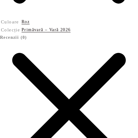
Culoare
Roz
Colecție
Primăvară – Vară 2026
Recenzii (0)