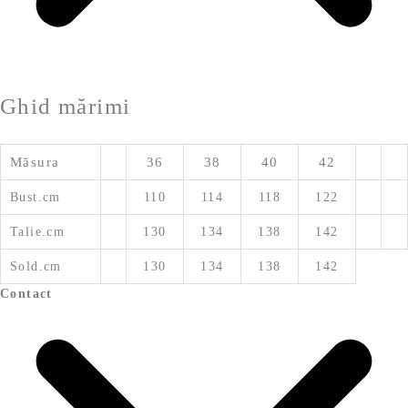
Ghid mărimi
Măsura
36
38
40
42
Bust.cm
110
114
118
122
Talie.cm
130
134
138
142
Sold.cm
130
134
138
142
Contact