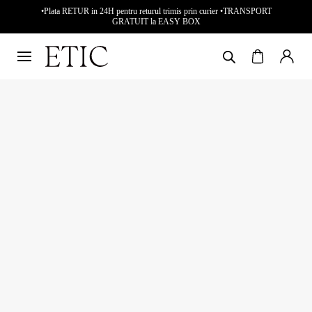
•Plata RETUR in 24H pentru returul trimis prin curier •TRANSPORT
GRATUIT la EASY BOX