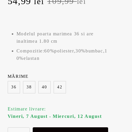
P
54,99
P
109,99
lei
lei
r
r
e
e
Modelul poarta marimea 36 si are
ț
ț
inaltimea 1.80 cm
u
u
Compozitie:60%poliester,30%bumbac,1
0%elastan
l
l
i
c
MĂRIME
36
38
40
42
n
u
i
r
Estimare livrare:
ț
e
Vineri, 7 August - Miercuri, 12 August
i
n