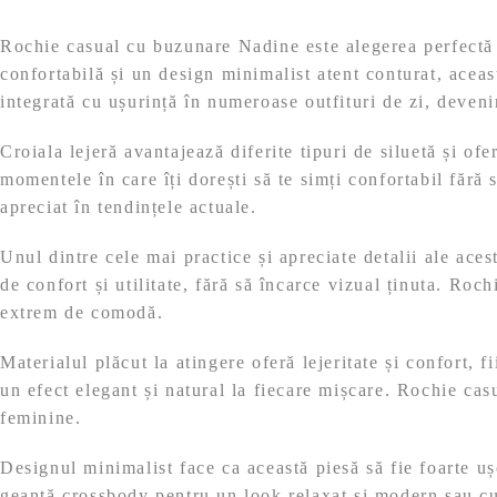
Rochie casual cu buzunare Nadine este alegerea perfectă p
confortabilă și un design minimalist atent conturat, aceast
integrată cu ușurință în numeroase outfituri de zi, deven
Croiala lejeră avantajează diferite tipuri de siluetă și o
momentele în care îți dorești să te simți confortabil fără 
apreciat în tendințele actuale.
Unul dintre cele mai practice și apreciate detalii ale ace
de confort și utilitate, fără să încarce vizual ținuta. Ro
extrem de comodă.
Materialul plăcut la atingere oferă lejeritate și confort, f
un efect elegant și natural la fiecare mișcare. Rochie cas
feminine.
Designul minimalist face ca această piesă să fie foarte uș
geantă crossbody pentru un look relaxat și modern sau cu s