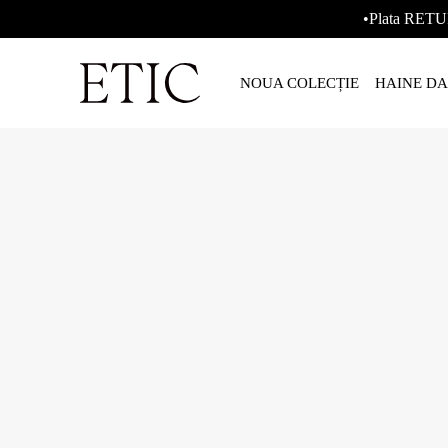
•Plata RETU
NOUA COLECȚIE
HAINE D