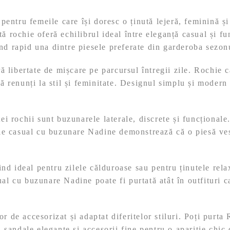
entru femeile care își doresc o ținută lejeră, feminină și
ă rochie oferă echilibrul ideal între eleganță casual și fun
ind rapid una dintre piesele preferate din garderoba sezon
feră libertate de mișcare pe parcursul întregii zile. Rochi
să renunți la stil și feminitate. Designul simplu și modern
stei rochii sunt buzunarele laterale, discrete și funcționa
chie casual cu buzunare Nadine demonstrează că o piesă ves
iind ideal pentru zilele călduroase sau pentru ținutele rela
ual cu buzunare Nadine poate fi purtată atât în outfituri c
or de accesorizat și adaptat diferitelor stiluri. Poți pur
andale elegante și accesorii fine pentru o apariție chic d