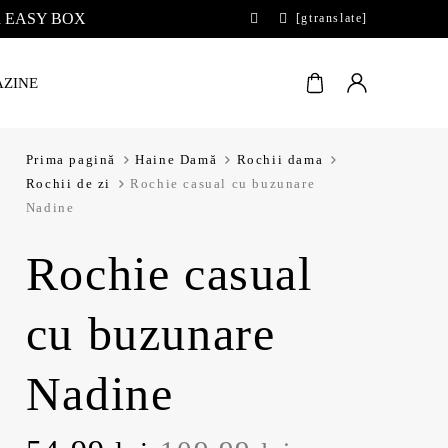
 la EASY BOX
[gtranslate]
ZINE
Prima pagină
Haine Damă
Rochii dama
Rochii de zi
Rochie casual cu buzunare
Nadine
Rochie casual
cu buzunare
Nadine