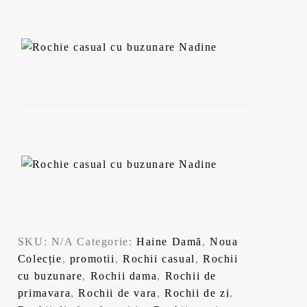
9
9
,
9
l
9
e
i
l
.
e
i
SKU:
N/A
Categorie:
Haine Damă
,
Noua
.
Colecție
,
promotii
,
Rochii casual
,
Rochii
cu buzunare
,
Rochii dama
,
Rochii de
primavara
,
Rochii de vara
,
Rochii de zi
,