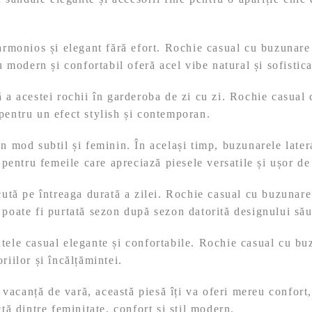
t armonios și elegant fără efort. Rochie casual cu buzunar
u modern și confortabil oferă acel vibe natural și sofisticat
ă a acestei rochii în garderoba de zi cu zi. Rochie casual
 pentru un efect stylish și contemporan.
un mod subtil și feminin. În același timp, buzunarele late
entru femeile care apreciază piesele versatile și ușor de 
ăcută pe întreaga durată a zilei. Rochie casual cu buzunar
e poate fi purtată sezon după sezon datorită designului să
utele casual elegante și confortabile. Rochie casual cu bu
riilor și încălțămintei.
-o vacanță de vară, această piesă îți va oferi mereu confort
 dintre feminitate, confort și stil modern.