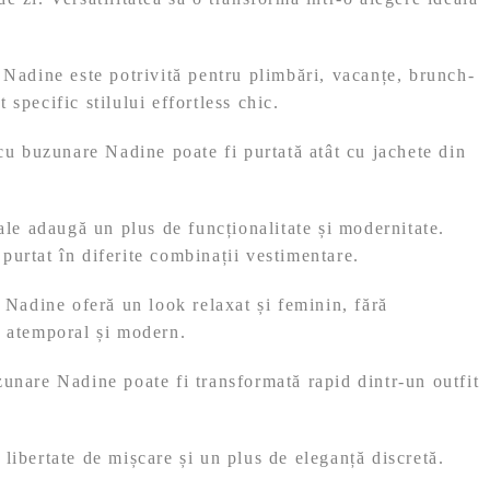
e Nadine este potrivită pentru plimbări, vacanțe, brunch-
 specific stilului effortless chic.
 cu buzunare Nadine poate fi purtată atât cu jachete din
rale adaugă un plus de funcționalitate și modernitate.
purtat în diferite combinații vestimentare.
e Nadine oferă un look relaxat și feminin, fără
u atemporal și modern.
zunare Nadine poate fi transformată rapid dintr-un outfit
, libertate de mișcare și un plus de eleganță discretă.