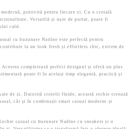
 modernă, potrivită pentru fiecare zi. Cu o croială
cționalitate. Versatilă și ușor de purtat, poate fi
ului cald.
e casual cu buzunare Nadine este perfectă pentru
 contribuie la un look fresh și effortless chic, extrem de
le. Acestea completează perfect designul și oferă un plus
timentară poate fi în același timp elegantă, practică și
xate de zi. Datorită croielii fluide, această rochie creează
asual, cât și în combinații smart casual moderne și
ta Rochie casual cu buzunare Nadine cu sneakers și o
e zi. Versatilitatea sa o transformă într-o alegere ideală