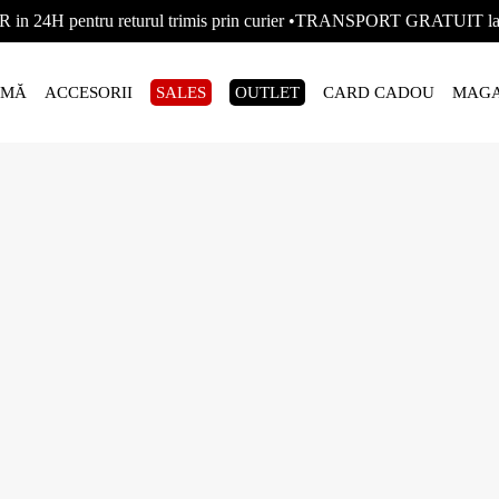
R in 24H pentru returul trimis prin curier •TRANSPORT GRATUIT
AMĂ
ACCESORII
SALES
OUTLET
CARD CADOU
MAGA