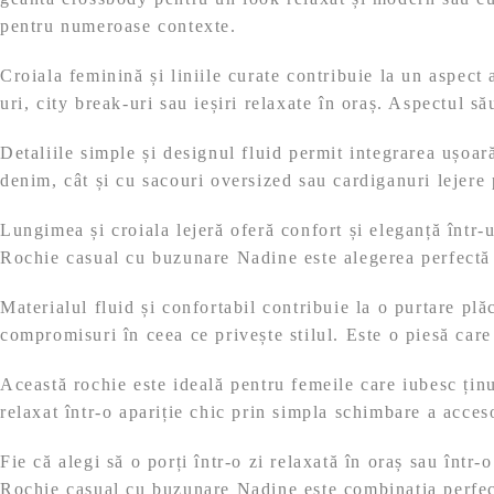
pentru numeroase contexte.
Croiala feminină și liniile curate contribuie la un aspec
uri, city break-uri sau ieșiri relaxate în oraș. Aspectul să
Detaliile simple și designul fluid permit integrarea ușoar
denim, cât și cu sacouri oversized sau cardiganuri lejere
Lungimea și croiala lejeră oferă confort și eleganță într-
Rochie casual cu buzunare Nadine este alegerea perfectă p
Materialul fluid și confortabil contribuie la o purtare pl
compromisuri în ceea ce privește stilul. Este o piesă car
Această rochie este ideală pentru femeile care iubesc țin
relaxat într-o apariție chic prin simpla schimbare a acceso
Fie că alegi să o porți într-o zi relaxată în oraș sau într
Rochie casual cu buzunare Nadine este combinația perfectă