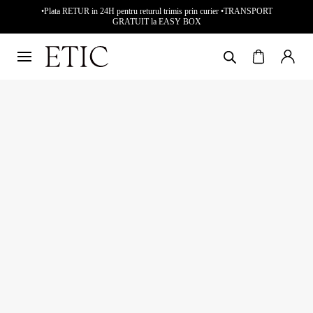
•Plata RETUR in 24H pentru returul trimis prin curier •TRANSPORT
GRATUIT la EASY BOX