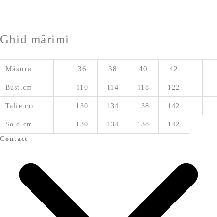
Ghid mărimi
Măsura
36
38
40
42
Bust.cm
110
114
118
122
Talie.cm
130
134
138
142
Sold.cm
130
134
138
142
Contact