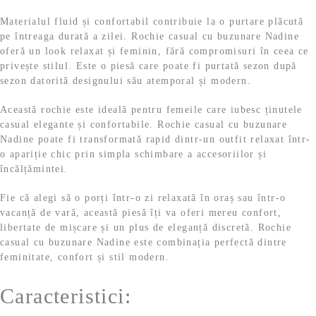
Materialul fluid și confortabil contribuie la o purtare plăcută
pe întreaga durată a zilei. Rochie casual cu buzunare Nadine
oferă un look relaxat și feminin, fără compromisuri în ceea ce
privește stilul. Este o piesă care poate fi purtată sezon după
sezon datorită designului său atemporal și modern.
Această rochie este ideală pentru femeile care iubesc ținutele
casual elegante și confortabile. Rochie casual cu buzunare
Nadine poate fi transformată rapid dintr-un outfit relaxat într-
o apariție chic prin simpla schimbare a accesoriilor și
încălțămintei.
Fie că alegi să o porți într-o zi relaxată în oraș sau într-o
vacanță de vară, această piesă îți va oferi mereu confort,
libertate de mișcare și un plus de eleganță discretă. Rochie
casual cu buzunare Nadine este combinația perfectă dintre
feminitate, confort și stil modern.
Caracteristici: