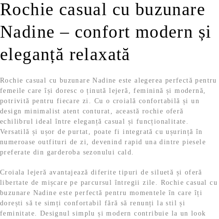
9
l
Rochie casual cu buzunare
s
:
9
e
t
5
i
Nadine – confort modern și
:
4
l
.
1
,
e
0
9
eleganță relaxată
i
9
9
.
,
9
l
Rochie casual cu buzunare Nadine este alegerea perfectă pentru
9
e
femeile care își doresc o ținută lejeră, feminină și modernă,
i
potrivită pentru fiecare zi. Cu o croială confortabilă și un
l
.
design minimalist atent conturat, această rochie oferă
e
echilibrul ideal între eleganță casual și funcționalitate.
i
Versatilă și ușor de purtat, poate fi integrată cu ușurință în
.
numeroase outfituri de zi, devenind rapid una dintre piesele
preferate din garderoba sezonului cald.
Croiala lejeră avantajează diferite tipuri de siluetă și oferă
libertate de mișcare pe parcursul întregii zile. Rochie casual cu
buzunare Nadine este perfectă pentru momentele în care îți
dorești să te simți confortabil fără să renunți la stil și
feminitate. Designul simplu și modern contribuie la un look