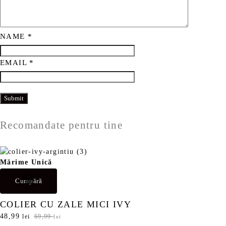
NAME
*
EMAIL
*
Recomandate pentru tine
Mărime Unică
Cumpără
COLIER CU ZALE MICI IVY
P
48,99
P
lei
69,99
lei