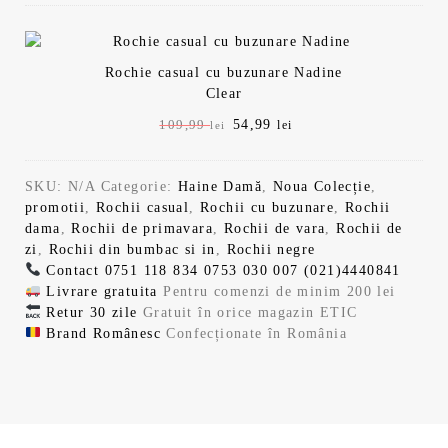
0
9
ț
e
e
e
t
5
i
n
ț
ț
9
9
:
4
a
t
u
u
1
,
l
e
Rochie casual cu buzunare Nadine
l
l
,
0
9
a
s
Clear
i
c
9
9
f
t
n
u
,
9
l
P
54,99
P
109,99
lei
lei
o
e
i
r
9
l
r
r
s
:
ț
e
9
e
e
e
9
e
t
5
i
n
i
SKU:
N/A
Categorie:
Haine Damă
,
Noua Colecție
,
ț
ț
:
4
a
t
l
.
promotii
,
Rochii casual
,
Rochii cu buzunare
,
Rochii
u
u
i
1
,
l
e
e
dama
,
Rochii de primavara
,
Rochii de vara
,
Rochii de
l
l
0
9
a
s
i
zi
,
Rochii din bumbac si in
,
Rochii negre
i
c
l
.
9
9
f
t
.
Contact
0751 118 834
0753 030 007
(021)4440841
n
u
,
o
e
Livrare gratuita
Pentru comenzi de minim 200 lei
i
r
9
l
e
s
:
Retur 30 zile
Gratuit în orice magazin ETIC
ț
e
9
e
t
5
Brand Românesc
Confecționate în România
i
n
i
i
:
4
a
t
l
.
1
,
l
e
e
.
0
9
a
s
i
9
9
f
t
.
,
o
e