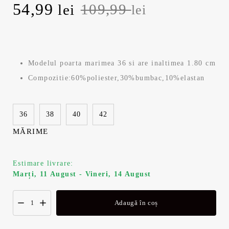
P
54,99
P
109,99
lei
lei
r
r
e
e
Modelul poarta marimea 36 si are inaltimea 1.80 cm
ț
ț
Compozitie:60%poliester,30%bumbac,10%elastan
u
u
36
38
40
42
l
l
MĂRIME
i
c
n
u
Estimare livrare:
Marți, 11 August - Vineri, 14 August
i
r
Adaugă în coș
ț
e