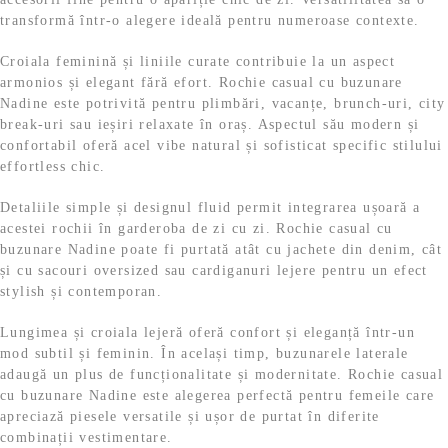
transformă într-o alegere ideală pentru numeroase contexte.
Croiala feminină și liniile curate contribuie la un aspect
armonios și elegant fără efort. Rochie casual cu buzunare
Nadine este potrivită pentru plimbări, vacanțe, brunch-uri, city
break-uri sau ieșiri relaxate în oraș. Aspectul său modern și
confortabil oferă acel vibe natural și sofisticat specific stilului
effortless chic.
Detaliile simple și designul fluid permit integrarea ușoară a
acestei rochii în garderoba de zi cu zi. Rochie casual cu
buzunare Nadine poate fi purtată atât cu jachete din denim, cât
și cu sacouri oversized sau cardiganuri lejere pentru un efect
stylish și contemporan.
Lungimea și croiala lejeră oferă confort și eleganță într-un
mod subtil și feminin. În același timp, buzunarele laterale
adaugă un plus de funcționalitate și modernitate. Rochie casual
cu buzunare Nadine este alegerea perfectă pentru femeile care
apreciază piesele versatile și ușor de purtat în diferite
combinații vestimentare.