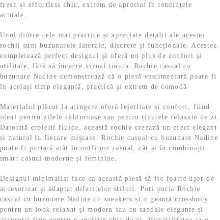
fresh și effortless chic, extrem de apreciat în tendințele
actuale.
Unul dintre cele mai practice și apreciate detalii ale acestei
rochii sunt buzunarele laterale, discrete și funcționale. Acestea
completează perfect designul și oferă un plus de confort și
utilitate, fără să încarce vizual ținuta. Rochie casual cu
buzunare Nadine demonstrează că o piesă vestimentară poate fi
în același timp elegantă, practică și extrem de comodă.
Materialul plăcut la atingere oferă lejeritate și confort, fiind
ideal pentru zilele călduroase sau pentru ținutele relaxate de zi.
Datorită croielii fluide, această rochie creează un efect elegant
și natural la fiecare mișcare. Rochie casual cu buzunare Nadine
poate fi purtată atât în outfituri casual, cât și în combinații
smart casual moderne și feminine.
Designul minimalist face ca această piesă să fie foarte ușor de
accesorizat și adaptat diferitelor stiluri. Poți purta Rochie
casual cu buzunare Nadine cu sneakers și o geantă crossbody
pentru un look relaxat și modern sau cu sandale elegante și
accesorii fine pentru o apariție chic de zi. Versatilitatea sa o