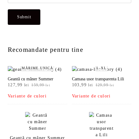
Recomandate pentru tine
MĂRIME UNICĂ
L-XL
Geantă cu mâner Summer
Camasa usor transparenta Lili
Prețul
Prețul
Prețul
Prețul
127,99
103,99
lei
159,99
lei
129,99
lei
lei
inițial
curent
inițial
curent
Variante de culori
Variante de culori
a
este:
a
este:
fost:
127,99 lei.
fost:
103,99 lei.
159,99 lei.
129,99 lei.
Geantă cu mâner Summer