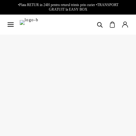
•Plata RETUR in 24H pentru returul trimis prin curier •TRANSPORT
GRATUIT la EASY BOX