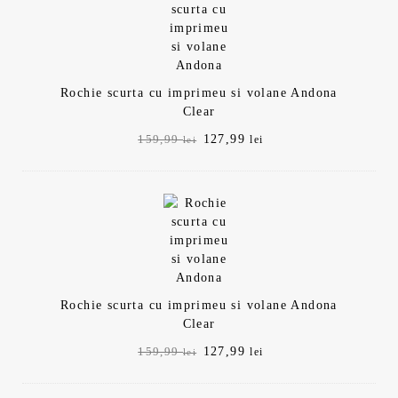
159,99 lei.
Rochie scurta cu imprimeu si volane Andona
Clear
Prețul
Prețul
127,99
159,99
lei
lei
inițial
curent
a
este:
fost:
127,99 lei.
159,99 lei.
Rochie scurta cu imprimeu si volane Andona
Clear
Prețul
Prețul
127,99
159,99
lei
lei
inițial
curent
a
este: