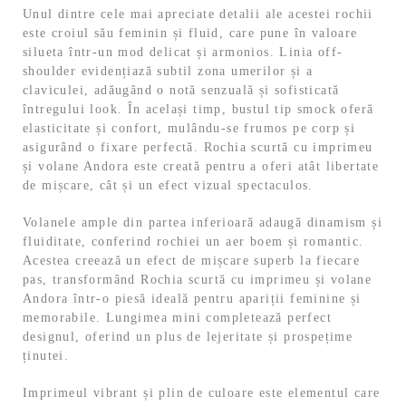
Unul dintre cele mai apreciate detalii ale acestei rochii
este croiul său feminin și fluid, care pune în valoare
silueta într-un mod delicat și armonios. Linia off-
shoulder evidențiază subtil zona umerilor și a
claviculei, adăugând o notă senzuală și sofisticată
întregului look. În același timp, bustul tip smock oferă
elasticitate și confort, mulându-se frumos pe corp și
asigurând o fixare perfectă. Rochia scurtă cu imprimeu
și volane Andora este creată pentru a oferi atât libertate
de mișcare, cât și un efect vizual spectaculos.
Volanele ample din partea inferioară adaugă dinamism și
fluiditate, conferind rochiei un aer boem și romantic.
Acestea creează un efect de mișcare superb la fiecare
pas, transformând Rochia scurtă cu imprimeu și volane
Andora într-o piesă ideală pentru apariții feminine și
memorabile. Lungimea mini completează perfect
designul, oferind un plus de lejeritate și prospețime
ținutei.
Imprimeul vibrant și plin de culoare este elementul care