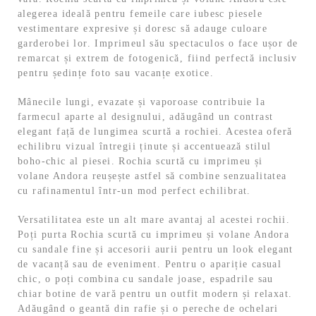
alegerea ideală pentru femeile care iubesc piesele
vestimentare expresive și doresc să adauge culoare
garderobei lor. Imprimeul său spectaculos o face ușor de
remarcat și extrem de fotogenică, fiind perfectă inclusiv
pentru ședințe foto sau vacanțe exotice.
Mânecile lungi, evazate și vaporoase contribuie la
farmecul aparte al designului, adăugând un contrast
elegant față de lungimea scurtă a rochiei. Acestea oferă
echilibru vizual întregii ținute și accentuează stilul
boho-chic al piesei. Rochia scurtă cu imprimeu și
volane Andora reușește astfel să combine senzualitatea
cu rafinamentul într-un mod perfect echilibrat.
Versatilitatea este un alt mare avantaj al acestei rochii.
Poți purta Rochia scurtă cu imprimeu și volane Andora
cu sandale fine și accesorii aurii pentru un look elegant
de vacanță sau de eveniment. Pentru o apariție casual
chic, o poți combina cu sandale joase, espadrile sau
chiar botine de vară pentru un outfit modern și relaxat.
Adăugând o geantă din rafie și o pereche de ochelari