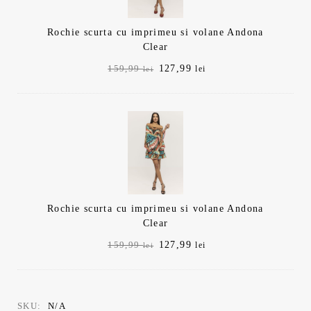
Rochie scurta cu imprimeu si volane Andona
Clear
Prețul
Prețul
127,99
159,99
lei
lei
inițial
curent
a
este:
fost:
127,99 lei.
159,99 lei.
Rochie scurta cu imprimeu si volane Andona
Clear
Prețul
Prețul
127,99
159,99
lei
lei
inițial
curent
a
este:
fost:
127,99 lei.
159,99 lei.
SKU:
N/A