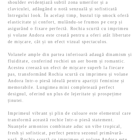
shoulder evidențiază subtil zona umerilor și a
claviculei, adăugând o notă senzuală și sofisticată
întregului look. În același timp, bustul tip smock oferă
elasticitate și confort, mulându-se frumos pe corp și
asigurând o fixare perfectă. Rochia scurtă cu imprimeu
și volane Andora este creată pentru a oferi atât libertate
de mișcare, cât și un efect vizual spectaculos.
Volanele ample din partea inferioară adaugă dinamism și
fluiditate, conferind rochiei un aer boem și romantic.
Acestea creează un efect de mișcare superb la fiecare
pas, transformând Rochia scurtă cu imprimeu și volane
Andora într-o piesă ideală pentru apariții feminine și
memorabile. Lungimea mini completează perfect
designul, oferind un plus de lejeritate și prospețime
ținutei.
Imprimeul vibrant și plin de culoare este elementul care
transformă această rochie într-o piesă statement.
Nuanțele armonios combinate aduc un vibe tropical,
fresh și sofisticat, perfect pentru sezonul primăvară-
vară. Rochia scurtă cu imprimeu și volane Andora este