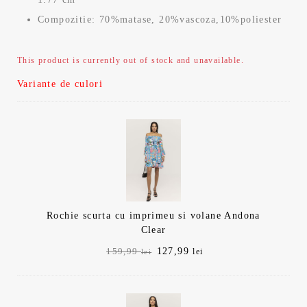
Compozitie: 70%matase, 20%vascoza,10%poliester
This product is currently out of stock and unavailable.
Variante de culori
Rochie scurta cu imprimeu si volane Andona
Clear
Prețul
Prețul
127,99
159,99
lei
lei
inițial
curent
a
este:
fost:
127,99 lei.