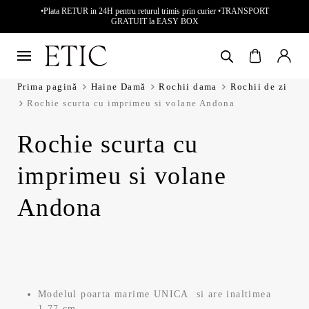
•Plata RETUR in 24H pentru returul trimis prin curier •TRANSPORT
GRATUIT la EASY BOX
Prima pagină
Haine Damă
Rochii dama
Rochii de zi
Rochie scurta cu imprimeu si volane Andona
Rochie scurta cu
imprimeu si volane
Andona
Modelul poarta marime UNICA si are inaltimea
1.77 cm