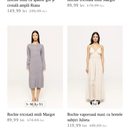
Prețul
Prețul
croială amplă Riana
89,99
lei
179,99
lei
Prețul
Prețul
149,99
inițial
curent
lei
299,99
lei
inițial
curent
a
este:
a
este:
fost:
89,99 lei.
fost:
149,99 lei.
179,99 lei.
299,99 lei.
S-M
L-XL
36
Rochie tricotată midi Margot
Rochie vaporoasă maxi cu bretele
Prețul
Prețul
89,99
subțiri Julieta
lei
179,99
lei
Prețul
Prețul
inițial
curent
119,99
lei
199,99
lei