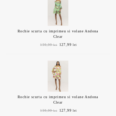
159,99 lei.
Rochie scurta cu imprimeu si volane Andona
Clear
Prețul
Prețul
127,99
159,99
lei
lei
inițial
curent
a
este:
fost:
127,99 lei.
159,99 lei.
Rochie scurta cu imprimeu si volane Andona
Clear
Prețul
Prețul
127,99
159,99
lei
lei
inițial
curent