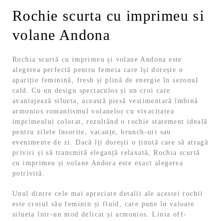
Rochie scurta cu imprimeu si
volane Andona
Rochia scurtă cu imprimeu și volane Andona este
alegerea perfectă pentru femeia care își dorește o
apariție feminină, fresh și plină de energie în sezonul
cald. Cu un design spectaculos și un croi care
avantajează silueta, această piesă vestimentară îmbină
armonios romantismul volanelor cu vivacitatea
imprimeului colorat, rezultând o rochie statement ideală
pentru zilele însorite, vacanțe, brunch-uri sau
evenimente de zi. Dacă îți dorești o ținută care să atragă
priviri și să transmită eleganță relaxată, Rochia scurtă
cu imprimeu și volane Andora este exact alegerea
potrivită.
Unul dintre cele mai apreciate detalii ale acestei rochii
este croiul său feminin și fluid, care pune în valoare
silueta într-un mod delicat și armonios. Linia off-