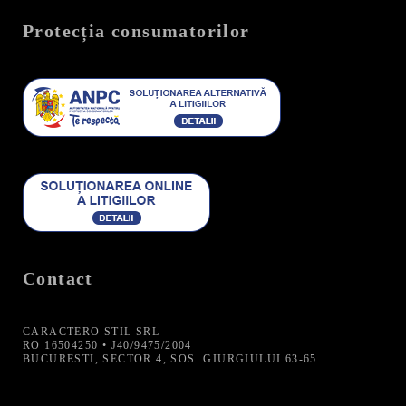
Protecția consumatorilor
Contact
CARACTERO STIL SRL
RO 16504250 • J40/9475/2004
BUCURESTI, SECTOR 4, SOS. GIURGIULUI 63-65