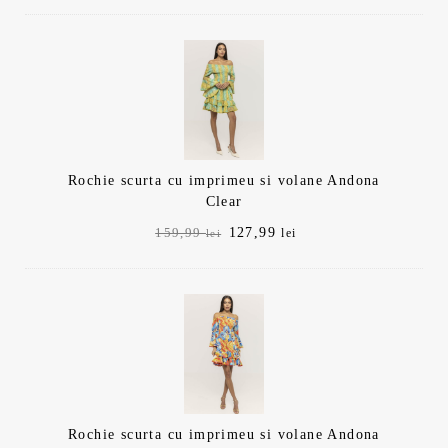
a
este:
fost:
127,99 lei.
159,99 lei.
Rochie scurta cu imprimeu si volane Andona
Clear
Prețul
Prețul
127,99
159,99
lei
lei
inițial
curent
a
este:
fost:
127,99 lei.
159,99 lei.
Rochie scurta cu imprimeu si volane Andona