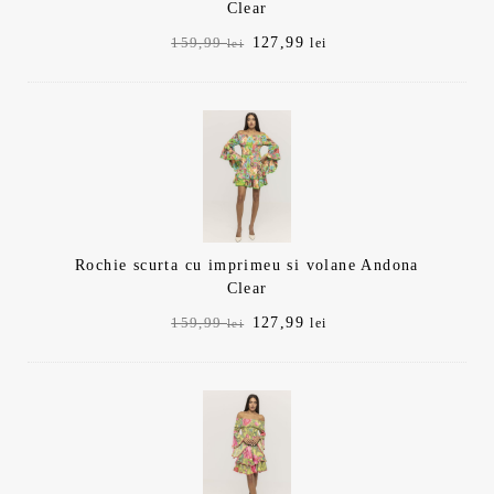
Clear
Prețul
Prețul
127,99
159,99
lei
lei
inițial
curent
a
este:
fost:
127,99 lei.
159,99 lei.
Rochie scurta cu imprimeu si volane Andona
Clear
Prețul
Prețul
127,99
159,99
lei
lei
inițial
curent
a
este:
fost:
127,99 lei.
159,99 lei.