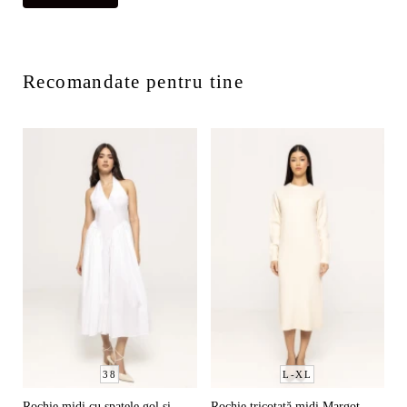
Recomandate pentru tine
38
L-XL
Rochie midi cu spatele gol și
Rochie tricotată midi Margot