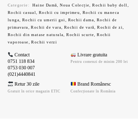
Categorie:
Haine Damă
,
Noua Colecție
,
Rochii baby doll
,
Rochii casual
,
Rochii cu imprimeu
,
Rochii cu maneca
lunga
,
Rochii cu umerii goi
,
Rochii dama
,
Rochii de
primavara
,
Rochii de vara
,
Rochii de vară
,
Rochii de zi
,
Rochii din matase naturala
,
Rochii scurte
,
Rochii
vaporoase
,
Rochii verzi
Contact
Livrare gratuita
0751 118 834
Pentru comenzi de minim 200 lei
0753 030 007
(021)4440841
Retur 30 zile
Brand Românesc
Gratuit în orice magazin ETIC
Confecționate în România