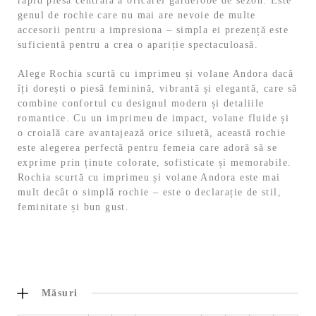
rapid piesa centrală a oricărei garderobe de sezon. Este
genul de rochie care nu mai are nevoie de multe
accesorii pentru a impresiona – simpla ei prezență este
suficientă pentru a crea o apariție spectaculoasă.
Alege Rochia scurtă cu imprimeu și volane Andora dacă
îți dorești o piesă feminină, vibrantă și elegantă, care să
combine confortul cu designul modern și detaliile
romantice. Cu un imprimeu de impact, volane fluide și
o croială care avantajează orice siluetă, această rochie
este alegerea perfectă pentru femeia care adoră să se
exprime prin ținute colorate, sofisticate și memorabile.
Rochia scurtă cu imprimeu și volane Andora este mai
mult decât o simplă rochie – este o declarație de stil,
feminitate și bun gust.
Măsuri