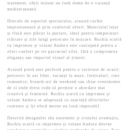
statement, obții instant un look demn de o vacanță
mediteraneană.
Dincolo de aspectul spectaculos, această rochie
impresionează și prin confortul oferit. Materialul lejer
și fluid este plăcut la purtare, ideal pentru temperaturi
ridicate și zile lungi petrecute în mișcare. Rochia scurtă
cu imprimeu și volane Andora este concepută pentru a
oferi confort pe tot parcursul zilei, fără a compromite
eleganța sau impactul vizual al ținutei.
Această piesă este perfectă pentru o varietate de ocazii:
petreceri în aer liber, vacanțe la mare, festivaluri, cine
romantice, brunch-uri de weekend sau chiar evenimente
de zi unde dress code-ul permite o abordare mai
creativă și feminină. Rochia scurtă cu imprimeu și
volane Andora se adaptează cu ușurință diferitelor
contexte și îți oferă mereu un look impecabil.
Datorită designului său statement și croiului avantajos,
Rochia scurtă cu imprimeu și volane Andora devine