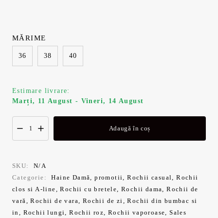
MĂRIME
36
38
40
Estimare livrare:
Marți, 11 August - Vineri, 14 August
Adaugă în coș
SKU:
N/A
Categorie:
Haine Damă
,
promotii
,
Rochii casual
,
Rochii
clos si A-line
,
Rochii cu bretele
,
Rochii dama
,
Rochii de
vară
,
Rochii de vara
,
Rochii de zi
,
Rochii din bumbac si
in
,
Rochii lungi
,
Rochii roz
,
Rochii vaporoase
,
Sales