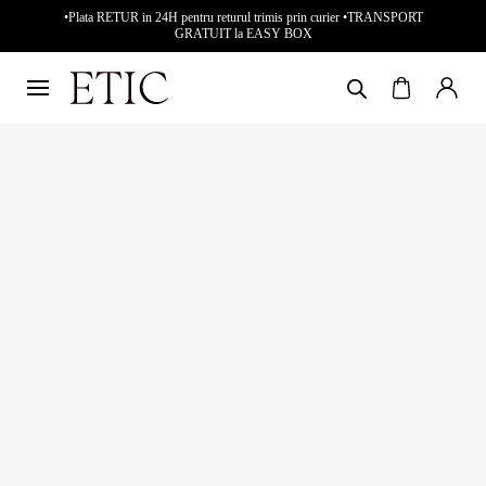
•Plata RETUR in 24H pentru returul trimis prin curier •TRANSPORT
GRATUIT la EASY BOX