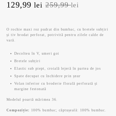
Prețul
Prețul
129,99
259,99
lei
lei
inițial
curent
a
este:
O rochie maxi roz pudrat din bumbac, cu bretele subțiri
și tiv brodat perforat, potrivită pentru zilele calde de
fost:
129,99 lei.
vară.
259,99 lei.
Decolteu în V, umeri goi
Bretele subțiri
Elastic sub piept, croială lejeră în partea de jos
Spate decupat cu închidere prin șnur
Volan inferior cu broderie florală perforată și
margine festonată
Modelul poartă mărimea 36.
Compoziție:
100% bumbac; căptușeală: 100% bumbac.