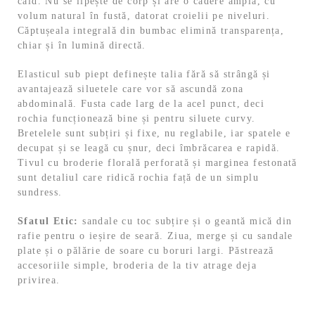
cald. Nu se lipește de corp și are o cădere amplă, cu
volum natural în fustă, datorat croielii pe niveluri.
Căptușeala integrală din bumbac elimină transparența,
chiar și în lumină directă.
Elasticul sub piept definește talia fără să strângă și
avantajează siluetele care vor să ascundă zona
abdominală. Fusta cade larg de la acel punct, deci
rochia funcționează bine și pentru siluete curvy.
Bretelele sunt subțiri și fixe, nu reglabile, iar spatele e
decupat și se leagă cu șnur, deci îmbrăcarea e rapidă.
Tivul cu broderie florală perforată și marginea festonată
sunt detaliul care ridică rochia față de un simplu
sundress.
Sfatul Etic:
sandale cu toc subțire și o geantă mică din
rafie pentru o ieșire de seară. Ziua, merge și cu sandale
plate și o pălărie de soare cu boruri largi. Păstrează
accesoriile simple, broderia de la tiv atrage deja
privirea.