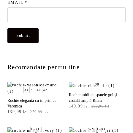
EMAIL
*
Recomandate pentru tine
38
34
36
40
42
Rochie midi cu spatele gol și
croială amplă Riana
Rochie elegantă cu imprimeu
Prețul
Prețul
149,99
Veronica
lei
299,99
lei
Prețul
Prețul
inițial
curent
139,99
lei
279,99
lei
inițial
curent
a
este:
a
este:
fost:
149,99 lei.
fost:
139,99 lei.
L-XL
299,99 lei.
S-M
L-XL