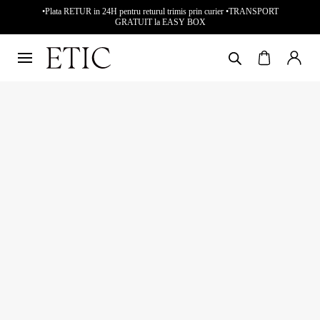
•Plata RETUR in 24H pentru returul trimis prin curier •TRANSPORT
GRATUIT la EASY BOX