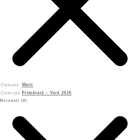
Culoare
Maro
Colecție
Primăvară – Vară 2026
Recenzii (0)