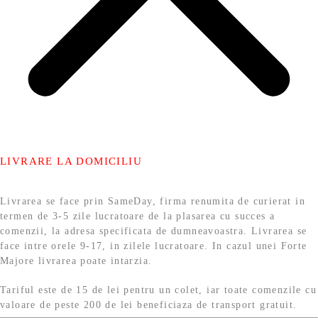
LIVRARE LA DOMICILIU
Livrarea se face prin SameDay, firma renumita de curierat in
termen de 3-5 zile lucratoare de la plasarea cu succes a
comenzii, la adresa specificata de dumneavoastra. Livrarea se
face intre orele 9-17, in zilele lucratoare. In cazul unei Forte
Majore livrarea poate intarzia.
Tariful este de 15 de lei pentru un colet, iar toate comenzile cu
valoare de peste 200 de lei beneficiaza de transport gratuit.