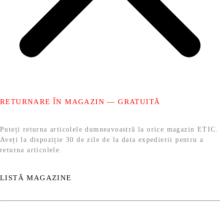
RETURNARE ÎN MAGAZIN — GRATUITĂ
Puteți returna articolele dumneavoastră la orice magazin ETIC.
Aveți la dispoziție 30 de zile de la data expedierii pentru a
returna articolele.
LISTĂ MAGAZINE