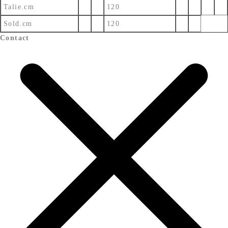
Talie.cm
120
Sold.cm
120
Contact