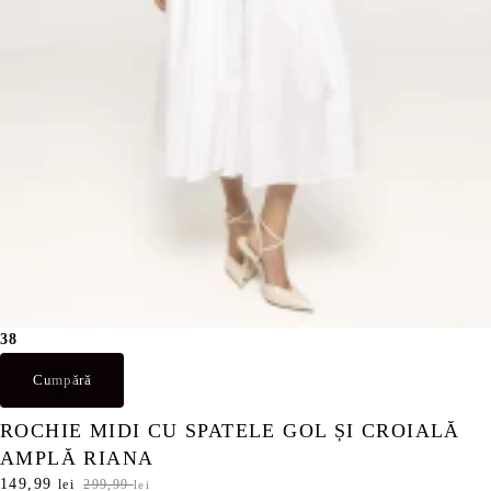
38
Cumpără
ROCHIE MIDI CU SPATELE GOL ȘI CROIALĂ
AMPLĂ RIANA
P
149,99
P
lei
299,99
lei