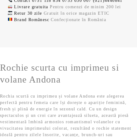
Contact
0751 118 834
0753 030 007
(021)4440841
i
n
e
:
2
Livrare gratuita
Pentru comenzi de minim 200 lei
a
t
l
i
1
7
Retur 30 zile
Gratuit în orice magazin ETIC
l
e
e
.
5
,
Brand Românesc
Confecționate în România
a
s
i
9
9
f
t
.
,
9
o
e
9
s
:
9
l
t
1
e
:
2
l
i
1
7
e
.
Rochie scurta cu imprimeu si
5
,
i
9
9
.
volane Andona
,
9
9
9
l
Rochia scurtă cu imprimeu și volane Andona este alegerea
e
perfectă pentru femeia care își dorește o apariție feminină,
l
i
fresh și plină de energie în sezonul cald. Cu un design
e
.
spectaculos și un croi care avantajează silueta, această piesă
i
vestimentară îmbină armonios romantismul volanelor cu
.
vivacitatea imprimeului colorat, rezultând o rochie statement
ideală pentru zilele însorite, vacanțe, brunch-uri sau