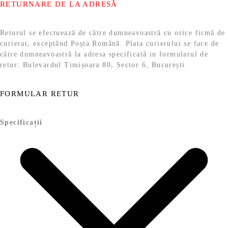
RETURNARE DE LA ADRESĂ
Returul se efectuează de către dumneavoastră cu orice firmă de
curierat, exceptând Poșta Română. Plata curierului se face de
către dumneavoastră la adresa specificată in formularul de
retur: Bulevardul Timișoara 80, Sector 6, București.
FORMULAR RETUR
Specificații