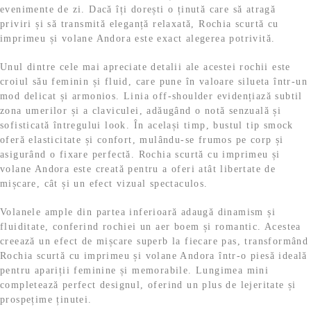
evenimente de zi. Dacă îți dorești o ținută care să atragă
priviri și să transmită eleganță relaxată, Rochia scurtă cu
imprimeu și volane Andora este exact alegerea potrivită.
Unul dintre cele mai apreciate detalii ale acestei rochii este
croiul său feminin și fluid, care pune în valoare silueta într-un
mod delicat și armonios. Linia off-shoulder evidențiază subtil
zona umerilor și a claviculei, adăugând o notă senzuală și
sofisticată întregului look. În același timp, bustul tip smock
oferă elasticitate și confort, mulându-se frumos pe corp și
asigurând o fixare perfectă. Rochia scurtă cu imprimeu și
volane Andora este creată pentru a oferi atât libertate de
mișcare, cât și un efect vizual spectaculos.
Volanele ample din partea inferioară adaugă dinamism și
fluiditate, conferind rochiei un aer boem și romantic. Acestea
creează un efect de mișcare superb la fiecare pas, transformând
Rochia scurtă cu imprimeu și volane Andora într-o piesă ideală
pentru apariții feminine și memorabile. Lungimea mini
completează perfect designul, oferind un plus de lejeritate și
prospețime ținutei.