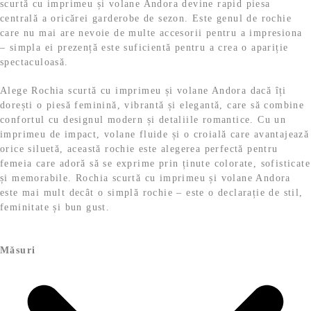
scurtă cu imprimeu și volane Andora devine rapid piesa
centrală a oricărei garderobe de sezon. Este genul de rochie
care nu mai are nevoie de multe accesorii pentru a impresiona
– simpla ei prezență este suficientă pentru a crea o apariție
spectaculoasă.
Alege Rochia scurtă cu imprimeu și volane Andora dacă îți
dorești o piesă feminină, vibrantă și elegantă, care să combine
confortul cu designul modern și detaliile romantice. Cu un
imprimeu de impact, volane fluide și o croială care avantajează
orice siluetă, această rochie este alegerea perfectă pentru
femeia care adoră să se exprime prin ținute colorate, sofisticate
și memorabile. Rochia scurtă cu imprimeu și volane Andora
este mai mult decât o simplă rochie – este o declarație de stil,
feminitate și bun gust.
Măsuri