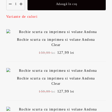
ț
e
Adaugă în coș
i
n
Variante de culori
a
t
l
e
Rochie scurta cu imprimeu si volane Andona
a
s
Clear
P
127,99
P
159,99
lei
lei
f
t
r
r
e
e
o
e
ț
ț
u
u
s
:
Rochie scurta cu imprimeu si volane Andona
l
l
Clear
i
c
t
1
n
u
P
127,99
P
159,99
lei
lei
i
r
r
r
:
2
ț
e
e
e
i
n
ț
ț
a
t