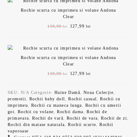
e
u
u
:
2
l
i
Rochie scurta cu imprimeu si volane Andona
l
l
1
7
e
.
Clear
i
c
5
,
i
n
u
9
9
P
127,99
P
159,99
lei
lei
.
i
r
,
9
r
r
ț
e
9
e
e
i
n
9
l
ț
ț
a
t
e
u
u
l
e
l
i
Rochie scurta cu imprimeu si volane Andona
l
l
a
s
e
.
Clear
i
c
f
t
i
n
u
P
127,99
P
159,99
lei
lei
o
e
.
i
r
r
r
s
:
ț
e
e
e
t
1
i
n
SKU:
N/A
Categorie:
Haine Damă
,
Noua Colecție
,
ț
ț
:
2
a
t
promotii
,
Rochii baby doll
,
Rochii casual
,
Rochii cu
u
u
1
7
l
e
imprimeu
,
Rochii cu maneca lunga
,
Rochii cu umerii
l
l
5
,
a
s
goi
,
Rochii cu volane
,
Rochii dama
,
Rochii de
i
c
9
9
f
t
primavara
,
Rochii de vară
,
Rochii de vara
,
Rochii de zi
,
n
u
,
9
o
e
Rochii din matase naturala
,
Rochii scurte
,
Rochii
i
r
9
s
:
vaporoase
ț
e
9
l
t
1