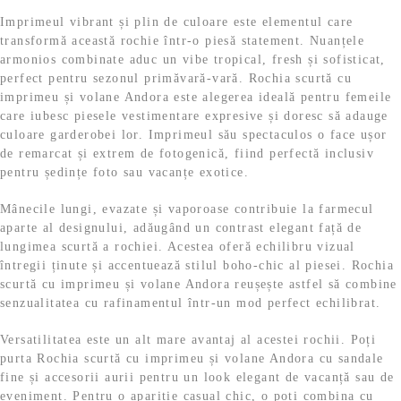
Imprimeul vibrant și plin de culoare este elementul care
transformă această rochie într-o piesă statement. Nuanțele
armonios combinate aduc un vibe tropical, fresh și sofisticat,
perfect pentru sezonul primăvară-vară. Rochia scurtă cu
imprimeu și volane Andora este alegerea ideală pentru femeile
care iubesc piesele vestimentare expresive și doresc să adauge
culoare garderobei lor. Imprimeul său spectaculos o face ușor
de remarcat și extrem de fotogenică, fiind perfectă inclusiv
pentru ședințe foto sau vacanțe exotice.
Mânecile lungi, evazate și vaporoase contribuie la farmecul
aparte al designului, adăugând un contrast elegant față de
lungimea scurtă a rochiei. Acestea oferă echilibru vizual
întregii ținute și accentuează stilul boho-chic al piesei. Rochia
scurtă cu imprimeu și volane Andora reușește astfel să combine
senzualitatea cu rafinamentul într-un mod perfect echilibrat.
Versatilitatea este un alt mare avantaj al acestei rochii. Poți
purta Rochia scurtă cu imprimeu și volane Andora cu sandale
fine și accesorii aurii pentru un look elegant de vacanță sau de
eveniment. Pentru o apariție casual chic, o poți combina cu