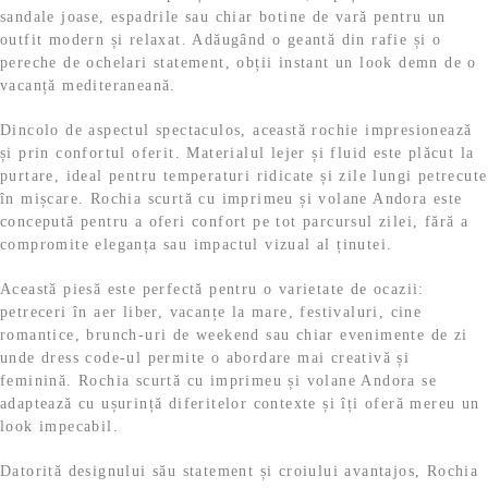
sandale joase, espadrile sau chiar botine de vară pentru un
outfit modern și relaxat. Adăugând o geantă din rafie și o
pereche de ochelari statement, obții instant un look demn de o
vacanță mediteraneană.
Dincolo de aspectul spectaculos, această rochie impresionează
și prin confortul oferit. Materialul lejer și fluid este plăcut la
purtare, ideal pentru temperaturi ridicate și zile lungi petrecute
în mișcare. Rochia scurtă cu imprimeu și volane Andora este
concepută pentru a oferi confort pe tot parcursul zilei, fără a
compromite eleganța sau impactul vizual al ținutei.
Această piesă este perfectă pentru o varietate de ocazii:
petreceri în aer liber, vacanțe la mare, festivaluri, cine
romantice, brunch-uri de weekend sau chiar evenimente de zi
unde dress code-ul permite o abordare mai creativă și
feminină. Rochia scurtă cu imprimeu și volane Andora se
adaptează cu ușurință diferitelor contexte și îți oferă mereu un
look impecabil.
Datorită designului său statement și croiului avantajos, Rochia