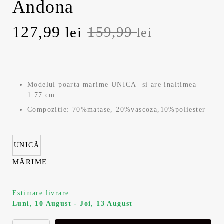
Andona
P
127,99
P
159,99
lei
lei
r
r
e
e
Modelul poarta marime UNICA si are inaltimea
ț
ț
1.77 cm
Compozitie: 70%matase, 20%vascoza,10%poliester
u
u
l
l
UNICĂ
i
c
MĂRIME
n
u
Estimare livrare:
i
r
Luni, 10 August - Joi, 13 August