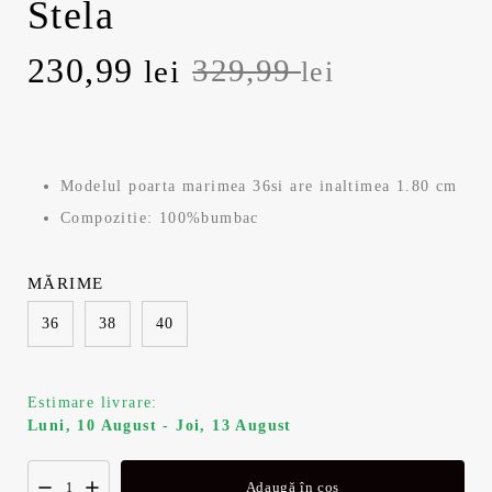
Stela
Prețul
Prețul
230,99
329,99
lei
lei
inițial
curent
a
este:
Modelul poarta marimea 36si are inaltimea 1.80 cm
fost:
230,99 lei.
Compozitie: 100%bumbac
329,99 lei.
MĂRIME
36
38
40
Estimare livrare:
Luni, 10 August - Joi, 13 August
Adaugă în coș