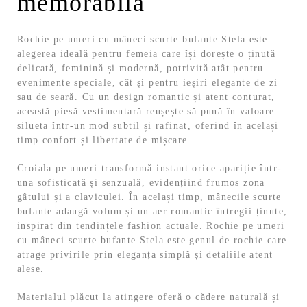
memorabilă
Rochie pe umeri cu mâneci scurte bufante Stela este
alegerea ideală pentru femeia care își dorește o ținută
delicată, feminină și modernă, potrivită atât pentru
evenimente speciale, cât și pentru ieșiri elegante de zi
sau de seară. Cu un design romantic și atent conturat,
această piesă vestimentară reușește să pună în valoare
silueta într-un mod subtil și rafinat, oferind în același
timp confort și libertate de mișcare.
Croiala pe umeri transformă instant orice apariție într-
una sofisticată și senzuală, evidențiind frumos zona
gâtului și a claviculei. În același timp, mânecile scurte
bufante adaugă volum și un aer romantic întregii ținute,
inspirat din tendințele fashion actuale. Rochie pe umeri
cu mâneci scurte bufante Stela este genul de rochie care
atrage privirile prin eleganța simplă și detaliile atent
alese.
Materialul plăcut la atingere oferă o cădere naturală și