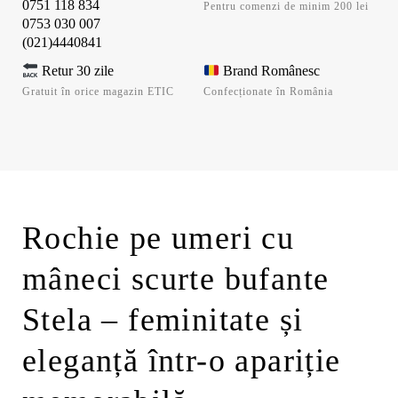
0751 118 834
Pentru comenzi de minim 200 lei
0753 030 007
(021)4440841
Retur 30 zile
Brand Românesc
Gratuit în orice magazin ETIC
Confecționate în România
Rochie pe umeri cu
mâneci scurte bufante
Stela – feminitate și
eleganță într-o apariție