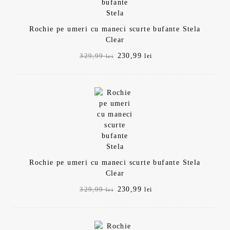
Rochie pe umeri cu maneci scurte bufante Stela
Clear
Prețul
Prețul
230,99
329,99
lei
lei
inițial
curent
a
este:
fost:
230,99 lei.
329,99 lei.
Rochie pe umeri cu maneci scurte bufante Stela
Clear
Prețul
Prețul
230,99
329,99
lei
lei
inițial
curent
a
este:
fost:
230,99 lei.