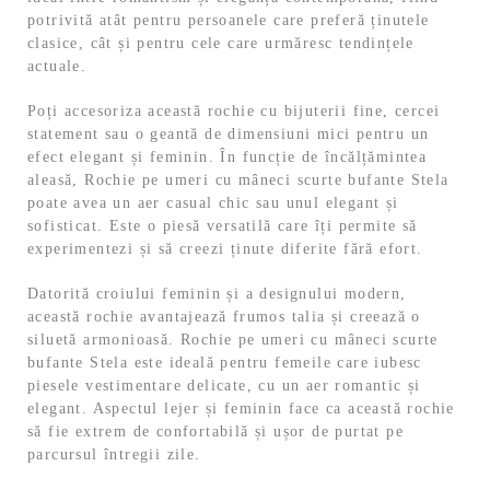
potrivită atât pentru persoanele care preferă ținutele
clasice, cât și pentru cele care urmăresc tendințele
actuale.
Poți accesoriza această rochie cu bijuterii fine, cercei
statement sau o geantă de dimensiuni mici pentru un
efect elegant și feminin. În funcție de încălțămintea
aleasă, Rochie pe umeri cu mâneci scurte bufante Stela
poate avea un aer casual chic sau unul elegant și
sofisticat. Este o piesă versatilă care îți permite să
experimentezi și să creezi ținute diferite fără efort.
Datorită croiului feminin și a designului modern,
această rochie avantajează frumos talia și creează o
siluetă armonioasă. Rochie pe umeri cu mâneci scurte
bufante Stela este ideală pentru femeile care iubesc
piesele vestimentare delicate, cu un aer romantic și
elegant. Aspectul lejer și feminin face ca această rochie
să fie extrem de confortabilă și ușor de purtat pe
parcursul întregii zile.