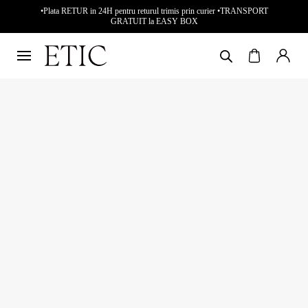
•Plata RETUR in 24H pentru returul trimis prin curier •TRANSPORT
GRATUIT la EASY BOX