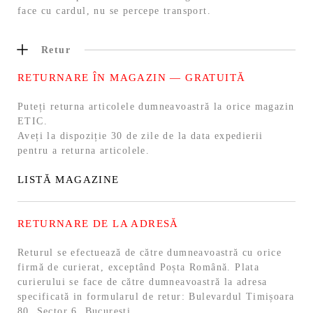
face cu cardul, nu se percepe transport.
Retur
RETURNARE ÎN MAGAZIN — GRATUITĂ
Puteți returna articolele dumneavoastră la orice magazin
ETIC.
Aveți la dispoziție 30 de zile de la data expedierii
pentru a returna articolele.
LISTĂ MAGAZINE
RETURNARE DE LA ADRESĂ
Returul se efectuează de către dumneavoastră cu orice
firmă de curierat, exceptând Poșta Română. Plata
curierului se face de către dumneavoastră la adresa
specificată in formularul de retur: Bulevardul Timișoara
80, Sector 6, București.