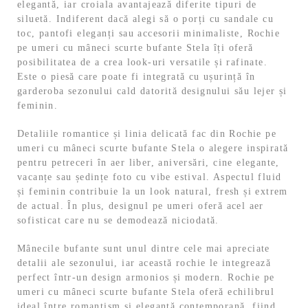
elegantă, iar croiala avantajează diferite tipuri de
siluetă. Indiferent dacă alegi să o porți cu sandale cu
toc, pantofi eleganți sau accesorii minimaliste, Rochie
pe umeri cu mâneci scurte bufante Stela îți oferă
posibilitatea de a crea look-uri versatile și rafinate.
Este o piesă care poate fi integrată cu ușurință în
garderoba sezonului cald datorită designului său lejer și
feminin.
Detaliile romantice și linia delicată fac din Rochie pe
umeri cu mâneci scurte bufante Stela o alegere inspirată
pentru petreceri în aer liber, aniversări, cine elegante,
vacanțe sau ședințe foto cu vibe estival. Aspectul fluid
și feminin contribuie la un look natural, fresh și extrem
de actual. În plus, designul pe umeri oferă acel aer
sofisticat care nu se demodează niciodată.
Mânecile bufante sunt unul dintre cele mai apreciate
detalii ale sezonului, iar această rochie le integrează
perfect într-un design armonios și modern. Rochie pe
umeri cu mâneci scurte bufante Stela oferă echilibrul
ideal între romantism și eleganță contemporană, fiind