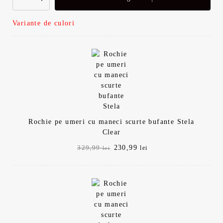
Variante de culori
Rochie pe umeri cu maneci scurte bufante Stela
Clear
Prețul
Prețul
230,99
329,99
lei
lei
inițial
curent
a
este:
fost:
230,99 lei.
329,99 lei.