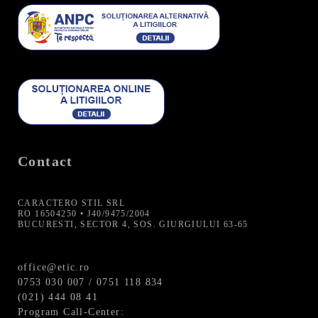
Contact
CARACTERO STIL SRL
RO 16504250 • J40/9475/2004
BUCURESTI, SECTOR 4, SOS. GIURGIULUI 63-65
office@etic.ro
0753 030 007 / 0751 118 834
(021) 444 08 41
Program Call-Center: