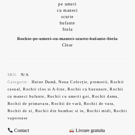
329,99 lei.
Rochie pe umeri cu maneci scurte bufante Stela
Clear
SKU:
N/A
Categorie:
Haine Damă
,
Noua Colecție
,
promotii
,
Rochii
casual
,
Rochii clos si A-line
,
Rochii cu buzunare
,
Rochii
cu maneci bufante
,
Rochii cu umerii goi
,
Rochii dama
,
Rochii de primavara
,
Rochii de vară
,
Rochii de vara
,
Rochii de zi
,
Rochii din bumbac si in
,
Rochii midi
,
Rochii
vaporoase
Contact
Livrare gratuita