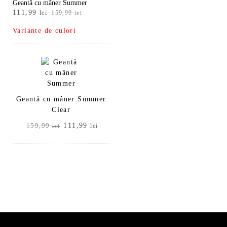
Geantă cu mâner Summer
Prețul
Prețul
111,99
lei
159,99
lei
inițial
curent
Variante de culori
a
este:
fost:
111,99 lei.
159,99 lei.
Geantă cu mâner Summer
Clear
Prețul
Prețul
111,99
159,99
lei
lei
inițial
curent
a
este:
fost:
111,99 lei.
159,99 lei.