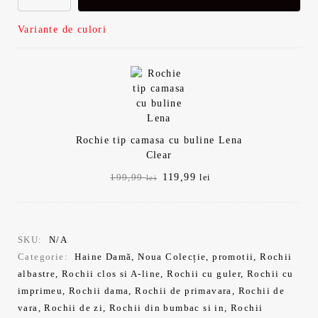
Variante de culori
Rochie tip camasa cu buline Lena
Clear
Prețul
Prețul
119,99
199,99
lei
lei
inițial
curent
a
este:
fost:
119,99 lei.
199,99 lei.
SKU:
N/A
Categorie:
Haine Damă
,
Noua Colecție
,
promotii
,
Rochii
albastre
,
Rochii clos si A-line
,
Rochii cu guler
,
Rochii cu
imprimeu
,
Rochii dama
,
Rochii de primavara
,
Rochii de
vara
,
Rochii de zi
,
Rochii din bumbac si in
,
Rochii