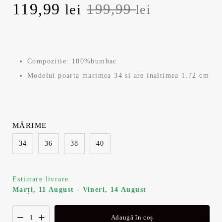
Prețul
Prețul
119,99
199,99
lei
lei
inițial
curent
a
este:
Compozitie: 100%bumbac
fost:
119,99 lei.
Modelul poarta marimea 34 si are inaltimea 1.72 cm
199,99 lei.
MĂRIME
34
36
38
40
Estimare livrare:
Marți, 11 August - Vineri, 14 August
Adaugă în coș