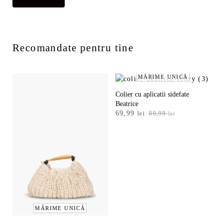
Recomandate pentru tine
MĂRIME UNICĂ
Colier cu aplicatii sidefate
Beatrice
Prețul
Prețul
69,99
lei
89,99
lei
inițial
curent
a
este:
fost:
69,99 lei.
89,99 lei.
MĂRIME UNICĂ