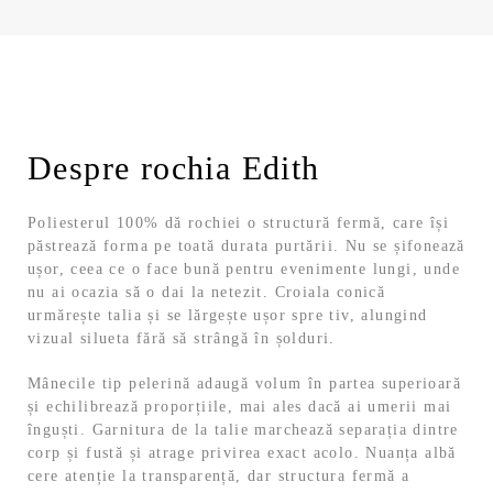
Despre rochia Edith
Poliesterul 100% dă rochiei o structură fermă, care își
păstrează forma pe toată durata purtării. Nu se șifonează
ușor, ceea ce o face bună pentru evenimente lungi, unde
nu ai ocazia să o dai la netezit. Croiala conică
urmărește talia și se lărgește ușor spre tiv, alungind
vizual silueta fără să strângă în șolduri.
Mânecile tip pelerină adaugă volum în partea superioară
și echilibrează proporțiile, mai ales dacă ai umerii mai
înguști. Garnitura de la talie marchează separația dintre
corp și fustă și atrage privirea exact acolo. Nuanța albă
cere atenție la transparență, dar structura fermă a