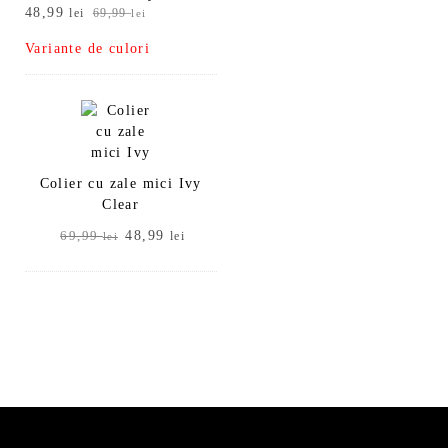
Prețul
Prețul
48,99
lei
69,99
lei
inițial
curent
Variante de culori
a
este:
fost:
48,99 lei.
69,99 lei.
Colier cu zale mici Ivy
Clear
Prețul
Prețul
48,99
69,99
lei
lei
inițial
curent
a
este:
fost:
48,99 lei.
69,99 lei.