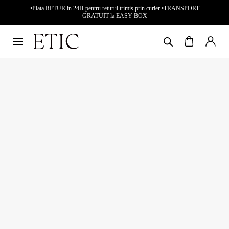
•Plata RETUR in 24H pentru returul trimis prin curier •TRANSPORT
GRATUIT la EASY BOX