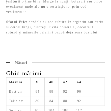
țesăturii o ține bine. Merge la nunți, botezuri sau orice
eveniment unde alb nu e restricționat prin cod
vestimentar.
Sfatul Etic:
sandale cu toc subțire în argintiu sau auriu
și cercei lungi, discreți. Evită colierele, decolteul
rotund și mânecile pelerină ocupă deja zona bustului.
Măsuri
Ghid mărimi
Măsura
36
40
42
44
Bust.cm
84
88
92
96
Talie.cm
80
84
88
92
Sold.cm
100
104
108
112