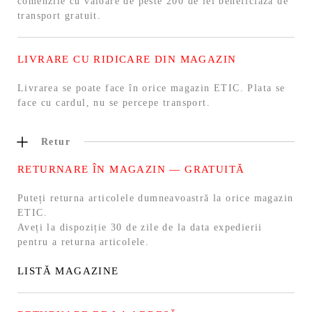
comenzile cu valoare de peste 200 de lei beneficiaza de
transport gratuit.
LIVRARE CU RIDICARE DIN MAGAZIN
Livrarea se poate face în orice magazin ETIC. Plata se
face cu cardul, nu se percepe transport.
Retur
RETURNARE ÎN MAGAZIN — GRATUITĂ
Puteți returna articolele dumneavoastră la orice magazin
ETIC.
Aveți la dispoziție 30 de zile de la data expedierii
pentru a returna articolele.
LISTĂ MAGAZINE