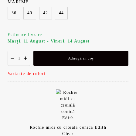
MĂRIME
36
40
42
44
Estimare livrare:
Marți, 11 August - Vineri, 14 August
Adaugă în coș
Variante de culori
Rochie midi cu croială conică Edith
Clear