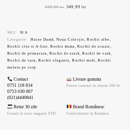
Prețul
Prețul
349,99
699,99
lei
lei
inițial
curent
a
este:
fost:
349,99 lei.
699,99 lei.
SKU:
N/A
Categorie:
Haine Damă
,
Noua Colecție
,
Rochii albe
,
Rochii clos si A-line
,
Rochii dama
,
Rochii de ocazie
,
Rochii de primavara
,
Rochii de seară
,
Rochii de vară
,
Rochii de vara
,
Rochii elegante
,
Rochii midi
,
Rochii
mulata pe corp
Contact
Livrare gratuita
0751 118 834
Pentru comenzi de minim 200 lei
0753 030 007
(021)4440841
Retur 30 zile
Brand Românesc
Gratuit în orice magazin ETIC
Confecționate în România